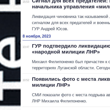
Сигнал для всех предателей:
15:53
начальника управления «ми
Ликвидация чиновника так называемой
сигналом для всех предателей и военн
ГУР Андрей Юсов.
8 ноября, 2023
ГУР подтвердило ликвидацию
13:47
«народной милиции ЛНР»
Михаил Филипоненко был причастен к 
территориях Луганской области. Сегодн
Появились фото с места лик
10:52
милиции ЛНР»
СМИ показали фото с места подрыва а
ЛНР Михаила Филипоненко.