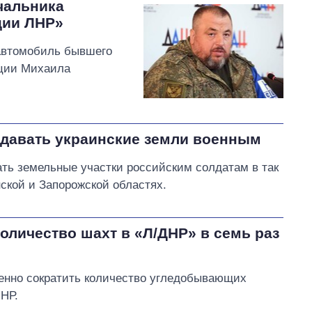
чальника
ции ЛНР»
 автомобиль бывшего
иции Михаила
здавать украинские земли военным
ть земельные участки российским солдатам в так
ской и Запорожской областях.
оличество шахт в «Л/ДНР» в семь раз
енно сократить количество угледобывающих
НР.