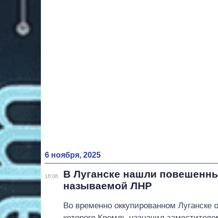
6 ноября, 2025
В Луганске нашли повешенны
18:08
называемой ЛНР
Во временно оккупированном Луганске
которого Кремль назначил заместителе