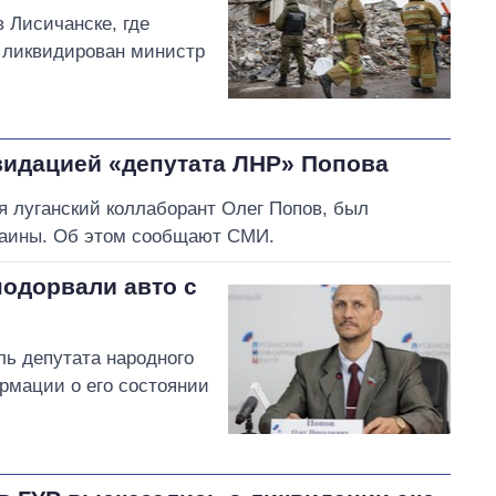
в Лисичанске, где
 ликвидирован министр
квидацией «депутата ЛНР» Попова
я луганский коллаборант Олег Попов, был
раины. Об этом сообщают СМИ.
подорвали авто с
ль депутата народного
рмации о его состоянии