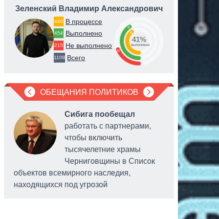
Зеленский Владимир Александрович
Дубил
В процессе
440
41
Выполнено
40
454
41%
Не выполнено
215
выполнено
19
Всего
1109
ОБЕЩАНИЯ ПОЛИТИКОВ
Сибига пообещал
работать с партнерами,
чтобы включить
тысячелетние храмы
Черниговщины в Список
объектов всемирного наследия,
обслужив
находящихся под угрозой
системы 