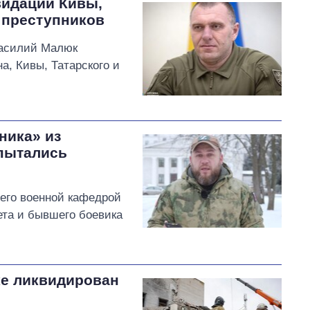
видации Кивы,
 преступников
Василий Малюк
а, Кивы, Татарского и
ника» из
пытались
его военной кафедрой
ета и бывшего боевика
ке ликвидирован