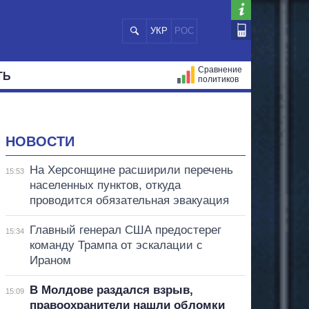
УКР
РОС
Сравнение
ТЬ
политиков
СТРАЦИЙ
МЭРЫ
ВСЕ ПЕРСОНЫ
НОВОСТИ
На Херсонщине расширили перечень
15:53
населенных пунктов, откуда
проводится обязательная эвакуация
Главный генерал США предостерег
15:34
команду Трампа от эскалации с
Ираном
В Молдове раздался взрыв,
15:09
правоохранители нашли обломки