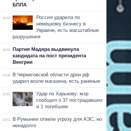
БПЛА
Россия ударила по
14:42
немецкому бизнесу в
Украине, есть масштабные
разрушения
Партия Мадяра выдвинула
14:33
кандидата на пост президента
Венгрии
В Черниговской области дрон рф
14:09
ударил возле магазина, есть раненые
Удар по Харькову: мэр
13:53
сообщил о 37 пострадавших
и 1 погибшем
В Румынии отвели угрозу для АЭС, но
13:41
ненадолго