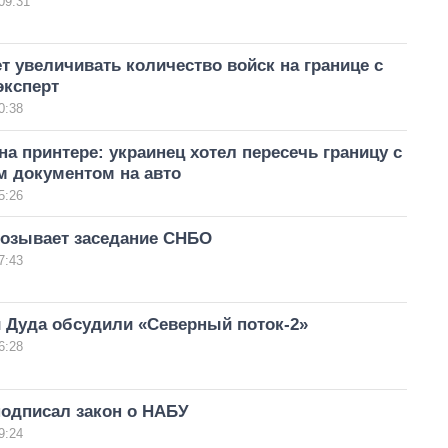
09:31
т увеличивать количество войск на границе с
эксперт
0:38
на принтере: украинец хотел пересечь границу с
 документом на авто
5:26
созывает заседание СНБО
7:43
и Дуда обсудили «Северный поток-2»
6:28
подписал закон о НАБУ
9:24