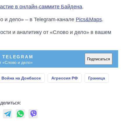
частие в онлайн-саммите Байдена
.
о и дело» – в Telegram-канале
Pics&Maps
.
сти и аналитику от «Слово и дело» в вашем
В TELEGRAM
Подписаться
т «Слово и дело»
Война на Донбассе
Агрессия РФ
Граница
делиться: