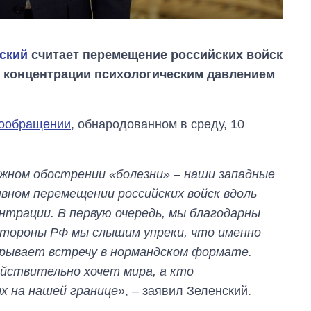
ский
считает перемещение российских войск
х концентрации психологическим давлением
еообращении
, обнародованном в среду, 10
ожном обострении «болезни» – наши западные
вном перемещении российских войск вдоль
Дефицит памяти:
ентрации. В первую очередь, мы благодарны
как вырос спрос
стороны РФ мы слышим упреки, что именно
на чипы за
последние годы и
срывает встречу в нормандском формате.
что прогнозируют
ействительно хочет мира, а кто
на 2027-й
х на нашей границе»
, – заявил Зеленский.