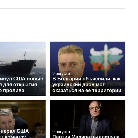
9 августа
винул США новые
В Болгарии объяснили, как
я для открытия
украинский дрон мог
о пролива
оказаться на ее территории
енерал США
9 августа
ег команду
Партия Мадяра выдвинула