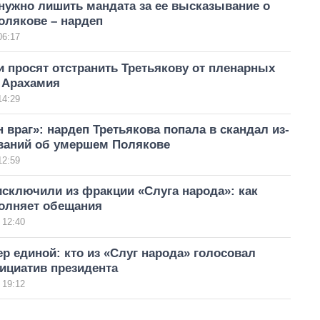
нужно лишить мандата за ее высказывание о
олякове – нардеп
06:17
 просят отстранить Третьякову от пленарных
– Арахамия
14:29
 враг»: нардеп Третьякова попала в скандал из-
ваний об умершем Полякове
12:59
сключили из фракции «Слуга народа»: как
олняет обещания
 12:40
р единой: кто из «Слуг народа» голосовал
ициатив президента
 19:12