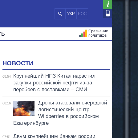
УКР
РОС
Сравнение
ТЬ
политиков
СТРАЦИЙ
МЭРЫ
ВСЕ ПЕРСОНЫ
НОВОСТИ
Крупнейший НПЗ Китая нарастил
08:54
закупки российской нефти из-за
перебоев с поставками – СМИ
Дроны атаковали очередной
08:16
логистический центр
Wildberries в российском
Екатеринбурге
Двум крупнейшим банкам россии
07:51