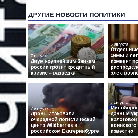
ДРУГИЕ НОВОСТИ ПОЛИТИКИ
6 августа
Отдельные
зимы и лет
7 августа
Двум крупнейшим банкам
изменит п
россии грозит кредитный
распредел
кризис – разведка
электроэн
7 августа
Миноборон
7 августа
Дроны атаковали
данные ук
очередной логистический
налоговой
центр Wildberries в
воинского 
российском Екатеринбурге
известно