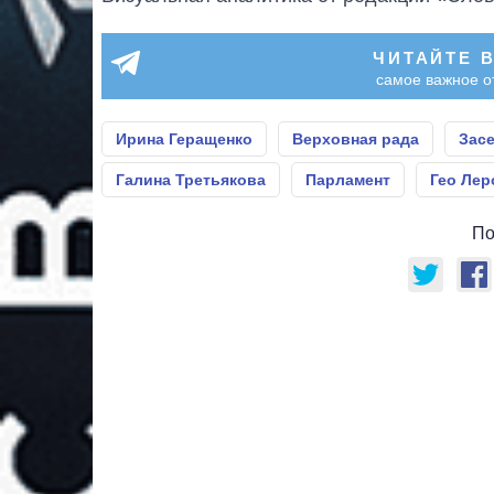
ЧИТАЙТЕ 
самое важное о
Ирина Геращенко
Верховная рада
Зас
Галина Третьякова
Парламент
Гео Лер
По