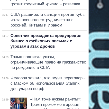
грозит кредитный кризис – разведка
США расширили санкции против Кубы
05:17
из-за военного сотрудничества с
россией, Китаем и Ираном
Советник президента предупредил
04:57
бизнес о фейковых письмах с
угрозами атак дронов
Трамп подписал указы,
04:39
ограничивающие право на гражданство
по рождению в США
Федоров заявил, что ведет переговоры
03:56
с Маском об использования Starlink
для ударов по рф
«Нам тоже нужны ракеты»:
02:59
Трамп прокомментировал