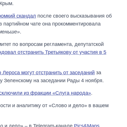
 Крым.
ромкий скандал
после своего высказывания об
, в партийном чате она прокомментировала
 меньше»
.
итет по вопросам регламента, депутатской
довал отстранить Третьякову от участия в 5
о Лероса могут отстранить от заседаний
за
у Зеленскому на заседании Рады 4 ноября.
сключили из фракции «Слуга народа»
.
сти и аналитику от «Слово и дело» в вашем
о и дело» – в Telegram-канале
Pics&Maps
.