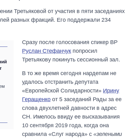
ении Третьяковой от участия в пяти заседаниях
елей разных фракций. Его поддержали 234
Сразу после голосования спикер ВР
Руслан Стефанчук
попросил
Третьякову покинуть сессионный зал.
ний
т
В то же время сегодня нардепам не
удалось отстранить депутата
ем
«Европейской Солидарности»
Ирину
Геращенко
от 5 заседаний Рады за ее
слова двухлетней давности в адрес
Как изменился
СН. Имелось ввиду ее высказывания
бюджет
Министерства
10 сентября 2019 года, когда она
обороны за 13 лет
сравнила «Слуг народа» с
«зелеными
войны с россией