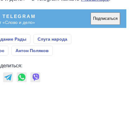
В TELEGRAM
Подписаться
т «Слово и дело»
едание Рады
Слуга народа
ос
Антон Поляков
делиться: