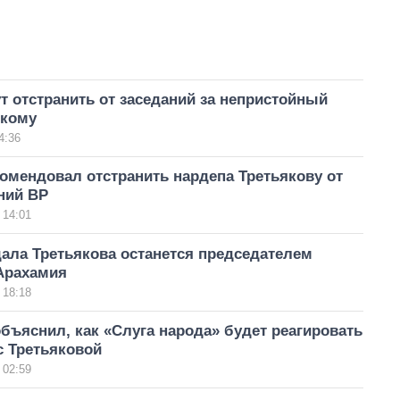
т отстранить от заседаний за непристойный
скому
4:36
омендовал отстранить нардепа Третьякову от
ний ВР
 14:01
ала Третьякова останется председателем
 Арахамия
 18:18
бъяснил, как «Слуга народа» будет реагировать
с Третьяковой
 02:59