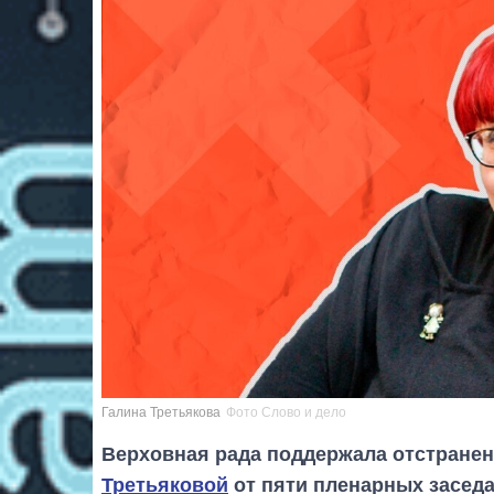
Галина Третьякова
Фото Слово и дело
Верховная рада поддержала отстранен
Третьяковой
от пяти пленарных заседа