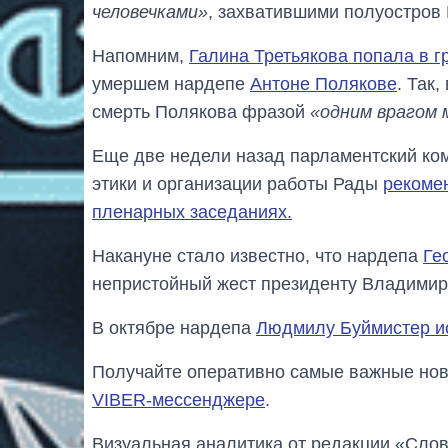
человечками»
, захватившими полуостров
Напомним,
Галина Третьякова попала в г
умершем нардепе
Антоне Полякове
. Так
смерть Полякова фразой
«одним врагом
Еще две недели назад парламентский ком
этики и организации работы Рады
рекомен
пленарных заседаниях.
Накануне стало известно, что нардепа
Ге
непристойный жест президенту Владимир
В октябре нардепа
Людмилу Буймистер и
Получайте оперативно самые важные ново
VIBER-мессенджере
.
Визуальная аналитика от редакции «Слов