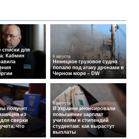
 списки для
а: Кабмин
6 августа
равила
Немецкое грузовое судно
ения
попало под атаку дронами в
ергии
Черном море – DW
6 августа
ы получит
В Украине анонсировали
раинцев из
повышение зарплат
 для сверки
учителям и стипендий
учета: что
студентам: как вырастут
выплаты