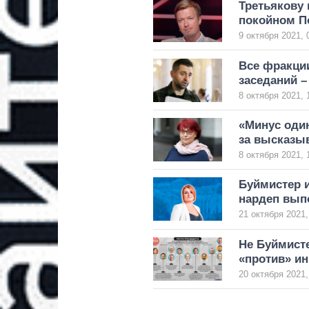
Третьякову 
покойном П
9 октября 2021, 
Все фракции
заседаний 
8 октября 2021, 
«Минус один
за высказы
8 октября 2021, 
Буймистер и
нардеп вып
21 октября 2021,
Не Буймисте
«против» ин
20 октября 2021,