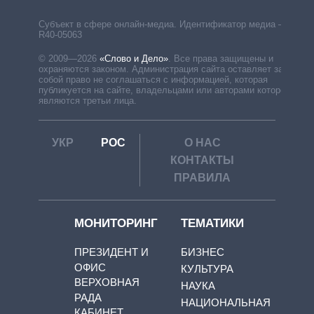
Субъект в сфере онлайн-медиа. Идентификатор медиа –
R40-05063
© 2009—2026
«Слово и Дело»
.
Все права защищены и
охраняются законом. Администрация сайта оставляет за
собой право не соглашаться с информацией, которая
публикуется на сайте, владельцами или авторами которой
являются третьи лица.
УКР
РОС
О НАС
КОНТАКТЫ
ПРАВИЛА
МОНИТОРИНГ
ТЕМАТИКИ
ПРЕЗИДЕНТ И
БИЗНЕС
ОФИС
КУЛЬТУРА
ВЕРХОВНАЯ
НАУКА
РАДА
НАЦИОНАЛЬНАЯ
КАБИНЕТ