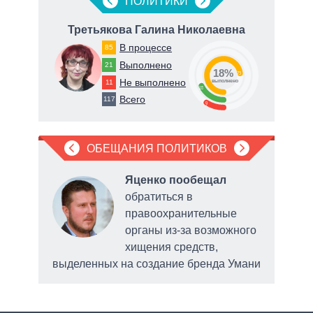
ПОЛИТИКИ
Третьякова Галина Николаевна
В процессе
85
Выполнено
21
18%
73
Не выполнено
11
о
выполнено
18
Всего
117
9
ОБЕЩАНИЯ ПОЛИТИКОВ
Яценко пообещал
обратиться в
ую
правоохранительные
органы из-за возможного
хищения средств,
выделенных на создание бренда Умани
обс
сис