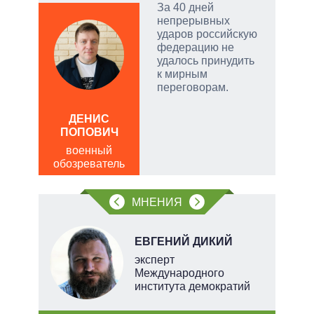
тый
За 40 дней
непрерывных
ударов российскую
чатые
федерацию не
ем
удалось принудить
к мирным
переговорам.
а
ЛЕО
ДЕНИС
пол
ПОПОВИЧ
обо
военный
обозреватель
МНЕНИЯ
О
ЕВГЕНИЙ ДИКИЙ
перт
эксперт
Международного
института демократий