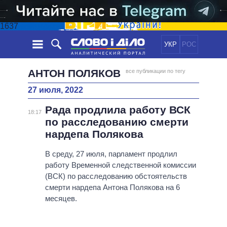
1637
УКР
РОС
НОВОСТИ
АНТОН ПОЛЯКОВ
все публикации по тегу
27 июля, 2022
ОБЕЩАНИЯ
ЛЕНТА
ПОЛИТИКА
Рада продлила работу ВСК
СОБЫТИЯ
ЭКОНОМИКА
18:17
ПОЛИТИКИ
по расследованию смерти
СТАТЬИ
ОБЩЕСТВО
нардепа Полякова
ИНФОГРАФИКА
МНЕНИЯ
МИР
ВСЕ ПОЛИТИКИ
ОБЗОРЫ
В среду, 27 июля, парламент продлил
ПРЕЗИДЕНТ И ОФИС
ВИДЕО
работу Временной следственной комиссии
ДАЙДЖЕСТЫ
ВЕРХОВНАЯ РАДА
(ВСК) по расследованию обстоятельств
ПОДДЕРЖАТЬ
КАБИНЕТ МИНИСТРОВ
смерти нардепа Антона Полякова на 6
ГЛАВЫ ОБЛАДМИНИСТРАЦИЙ
месяцев.
СРАВНЕНИЕ ПОЛИТИКОВ
МЭРЫ