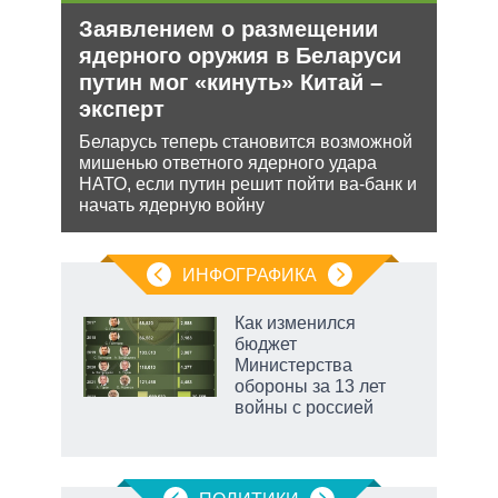
Заявлением о размещении
Рез
ядерного оружия в Беларуси
рф 
путин мог «кинуть» Китай –
Несм
эксперт
обяз
ения
поли
Беларусь теперь становится возможной
важн
ляет
мишенью ответного ядерного удара
НАТО, если путин решит пойти ва-банк и
начать ядерную войну
ИНФОГРАФИКА
еля
Как изменился
бюджет
Министерства
обороны за 13 лет
войны с россией
рф