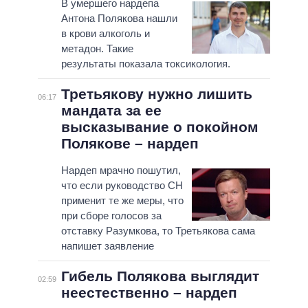
В умершего нардепа
Антона Полякова нашли
в крови алкоголь и
метадон. Такие
результаты показала токсикология.
Третьякову нужно лишить
06:17
мандата за ее
высказывание о покойном
Полякове – нардеп
Нардеп мрачно пошутил,
что если руководство СН
применит те же меры, что
при сборе голосов за
отставку Разумкова, то Третьякова сама
напишет заявление
Гибель Полякова выглядит
02:59
неестественно – нардеп