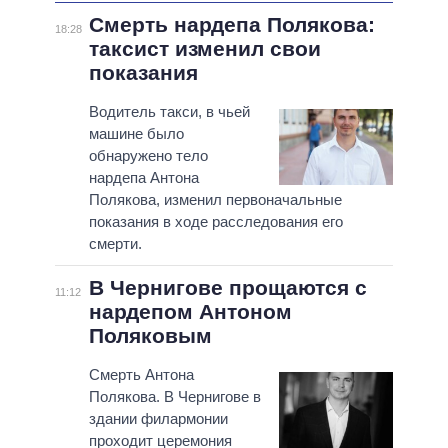
Смерть нардепа Полякова:
18:28
таксист изменил свои
показания
Водитель такси, в чьей
машине было
обнаружено тело
нардепа Антона
Полякова, изменил первоначальные
показания в ходе расследования его
смерти.
В Чернигове прощаются с
11:12
нардепом Антоном
Поляковым
Смерть Антона
Полякова. В Чернигове в
здании филармонии
проходит церемония