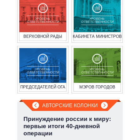
УРОВЕНЬ
УРОВЕНЬ
ОТВЕТСТВЕННОСТИ
ОТВЕТСТВЕННОСТИ
ВЕРХОВНОЙ РАДЫ
КАБИНЕТА МИНИСТРОВ
УРОВЕНЬ
УРОВЕНЬ
ОТВЕТСТВЕННОСТИ
ОТВЕТСТВЕННОСТИ
ПРЕДСЕДАТЕЛЕЙ ОГА
МЭРОВ ГОРОДОВ
АВТОРСКИЕ КОЛОНКИ
:
Принуждение россии к миру:
Зел
первые итоги 40-дневной
Кол
операции