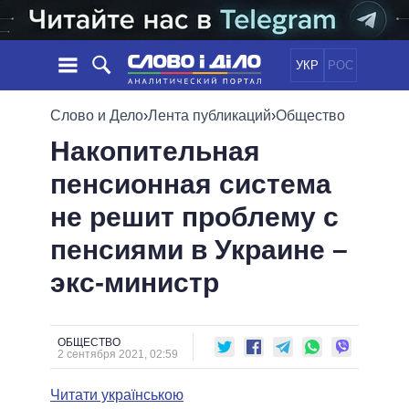
УКР
РОС
НОВОСТИ
Слово и Дело
›
Лента публикаций
›
Общество
Накопительная
ОБЕЩАНИЯ
ЛЕНТА
ПОЛИТИКА
пенсионная система
СОБЫТИЯ
ЭКОНОМИКА
ПОЛИТИКИ
не решит проблему с
СТАТЬИ
ОБЩЕСТВО
ИНФОГРАФИКА
МНЕНИЯ
МИР
ВСЕ ПОЛИТИКИ
пенсиями в Украине –
ОБЗОРЫ
ПРЕЗИДЕНТ И ОФИС
экс-министр
ВИДЕО
ДАЙДЖЕСТЫ
ВЕРХОВНАЯ РАДА
ПОДДЕРЖАТЬ
КАБИНЕТ МИНИСТРОВ
ГЛАВЫ ОБЛАДМИНИСТРАЦИЙ
ОБЩЕСТВО
СРАВНЕНИЕ ПОЛИТИКОВ
2 сентября 2021, 02:59
МЭРЫ
Читати українською
ВСЕ ПЕРСОНЫ