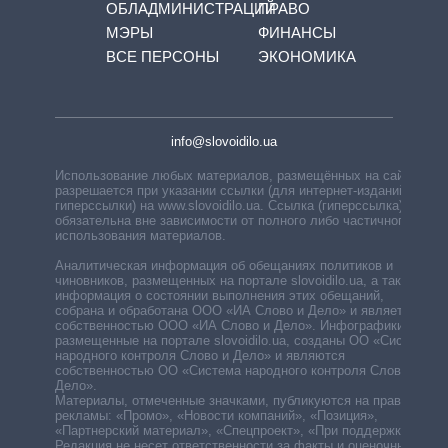
ОБЛАДМИНИСТРАЦИЙ
ПРАВО
МЭРЫ
ФИНАНСЫ
ВСЕ ПЕРСОНЫ
ЭКОНОМИКА
info@slovoidilo.ua
Использование любых материалов, размещённых на сайте,
разрешается при указании ссылки (для интернет-изданий —
гиперссылки) на www.slovoidilo.ua. Ссылка (гиперссылка)
обязательна вне зависимости от полного либо частичного
использования материалов.
Аналитическая информация об обещаниях политиков и
чиновников, размещенных на портале slovoidilo.ua, а также
информация о состоянии выполнения этих обещаний,
собрана и обработана ООО «ИА Слово и Дело» и является
собственностью ООО «ИА Слово и Дело». Инфографики,
размещенные на портале slovoidilo.ua, созданы ОО «Система
народного контроля Слово и Дело» и являются
собственностью ОО «Система народного контроля Слово и
Дело».
Материалы, отмеченные значками, публикуются на правах
рекламы: «Промо», «Новости компаний», «Позиция»,
«Партнерский материал», «Спецпроект», «При поддержке».
Редакция не несет ответственности за факты и оценочные