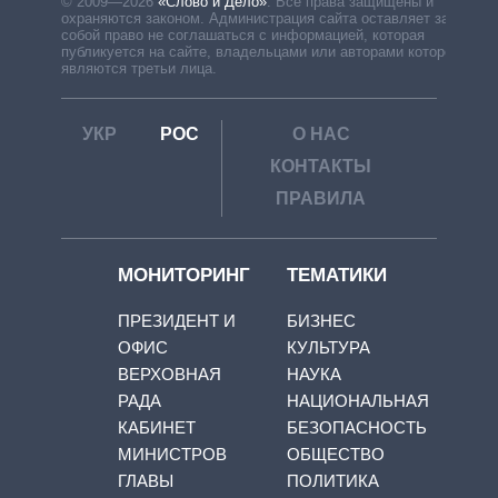
© 2009—2026
«Слово и Дело»
.
Все права защищены и
охраняются законом. Администрация сайта оставляет за
собой право не соглашаться с информацией, которая
публикуется на сайте, владельцами или авторами которой
являются третьи лица.
УКР
РОС
О НАС
КОНТАКТЫ
ПРАВИЛА
МОНИТОРИНГ
ТЕМАТИКИ
ПРЕЗИДЕНТ И
БИЗНЕС
ОФИС
КУЛЬТУРА
ВЕРХОВНАЯ
НАУКА
РАДА
НАЦИОНАЛЬНАЯ
КАБИНЕТ
БЕЗОПАСНОСТЬ
МИНИСТРОВ
ОБЩЕСТВО
ГЛАВЫ
ПОЛИТИКА