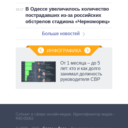
В Одессе увеличилось количество
19:17
пострадавших из-за российских
обстрелов стадиона «Черноморец»
Больше новостей
ИНФОГРАФИКА
еля
От 1 месяца – до 5
лет: кто и как долго
занимал должность
руководителя СВР
маги
Субъект в сфере онлайн-медиа. Идентификатор медиа –
R40-05063