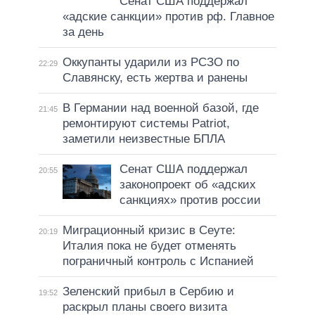
Сенат США поддержал
«адские санкции» против рф. Главное
за день
Оккупанты ударили из РСЗО по
22:29
Славянску, есть жертва и ранены
В Германии над военной базой, где
21:45
ремонтируют системы Patriot,
заметили неизвестные БПЛА
Сенат США поддержал
20:55
законопроект об «адских
санкциях» против россии
Миграционный кризис в Сеуте:
20:19
Италия пока не будет отменять
пограничный контроль с Испанией
Зеленский прибыл в Сербию и
19:52
раскрыл планы своего визита