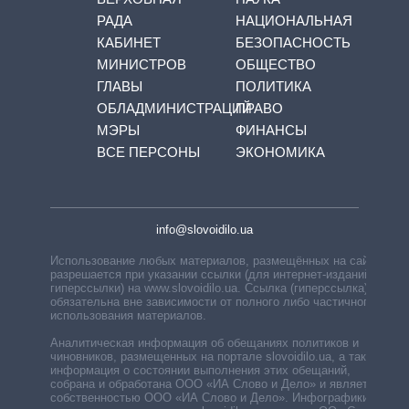
РАДА
НАЦИОНАЛЬНАЯ
КАБИНЕТ
БЕЗОПАСНОСТЬ
МИНИСТРОВ
ОБЩЕСТВО
ГЛАВЫ
ПОЛИТИКА
ОБЛАДМИНИСТРАЦИЙ
ПРАВО
МЭРЫ
ФИНАНСЫ
ВСЕ ПЕРСОНЫ
ЭКОНОМИКА
info@slovoidilo.ua
Использование любых материалов, размещённых на сайте,
разрешается при указании ссылки (для интернет-изданий —
гиперссылки) на www.slovoidilo.ua. Ссылка (гиперссылка)
обязательна вне зависимости от полного либо частичного
использования материалов.
Аналитическая информация об обещаниях политиков и
чиновников, размещенных на портале slovoidilo.ua, а также
информация о состоянии выполнения этих обещаний,
собрана и обработана ООО «ИА Слово и Дело» и является
собственностью ООО «ИА Слово и Дело». Инфографики,