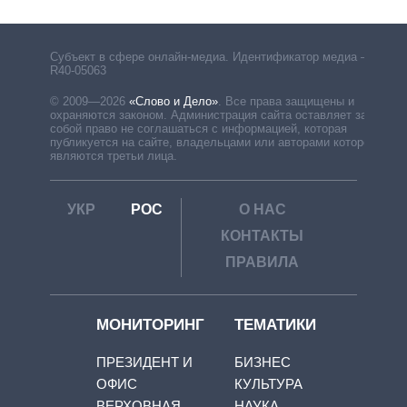
Субъект в сфере онлайн-медиа. Идентификатор медиа –
R40-05063
© 2009—2026
«Слово и Дело»
.
Все права защищены и
охраняются законом. Администрация сайта оставляет за
собой право не соглашаться с информацией, которая
публикуется на сайте, владельцами или авторами которой
являются третьи лица.
УКР
РОС
О НАС
КОНТАКТЫ
ПРАВИЛА
МОНИТОРИНГ
ТЕМАТИКИ
ПРЕЗИДЕНТ И
БИЗНЕС
ОФИС
КУЛЬТУРА
ВЕРХОВНАЯ
НАУКА