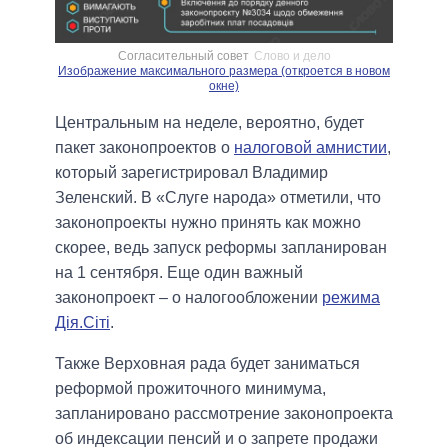
Согласительный совет
Слово и дело
Изображение максимального размера (откроется в новом
окне)
Центральным на неделе, вероятно, будет
пакет законопроектов о
налоговой амнистии
,
который зарегистрировал Владимир
Зеленский. В «Слуге народа» отметили, что
законопроекты нужно принять как можно
скорее, ведь запуск реформы запланирован
на 1 сентября. Еще один важный
законопроект – о налогообложении
режима
Дія.Сіті
.
Также Верховная рада будет заниматься
реформой прожиточного минимума,
запланировано рассмотрение законопроекта
об индексации пенсий и о запрете продажи