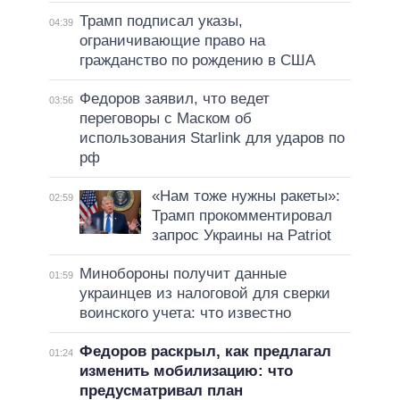
Трамп подписал указы,
04:39
ограничивающие право на
гражданство по рождению в США
Федоров заявил, что ведет
03:56
переговоры с Маском об
использования Starlink для ударов по
рф
«Нам тоже нужны ракеты»:
02:59
Трамп прокомментировал
запрос Украины на Patriot
Минобороны получит данные
01:59
украинцев из налоговой для сверки
воинского учета: что известно
Федоров раскрыл, как предлагал
01:24
изменить мобилизацию: что
предусматривал план