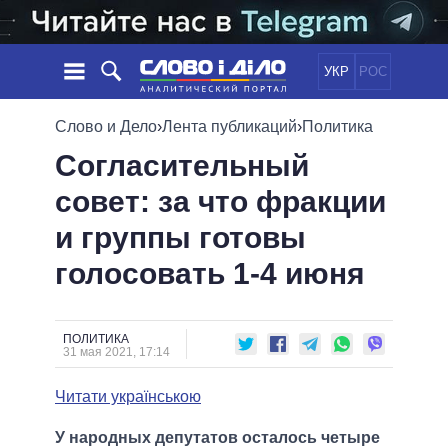
УКР
РОС
НОВОСТИ
Слово и Дело
›
Лента публикаций
›
Политика
Согласительный
ОБЕЩАНИЯ
ЛЕНТА
ПОЛИТИКА
совет: за что фракции
СОБЫТИЯ
ЭКОНОМИКА
ПОЛИТИКИ
и группы готовы
СТАТЬИ
ОБЩЕСТВО
ИНФОГРАФИКА
МНЕНИЯ
МИР
ВСЕ ПОЛИТИКИ
голосовать 1-4 июня
ОБЗОРЫ
ПРЕЗИДЕНТ И ОФИС
ВИДЕО
ДАЙДЖЕСТЫ
ВЕРХОВНАЯ РАДА
ПОЛИТИКА
ПОДДЕРЖАТЬ
КАБИНЕТ МИНИСТРОВ
31 мая 2021, 17:14
ГЛАВЫ ОБЛАДМИНИСТРАЦИЙ
СРАВНЕНИЕ ПОЛИТИКОВ
Читати українською
МЭРЫ
ВСЕ ПЕРСОНЫ
У народных депутатов осталось четыре