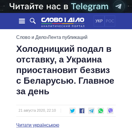
УКР
РОС
НОВОСТИ
Слово и Дело
›
Лента публикаций
Холодницкий подал в
ОБЕЩАНИЯ
ЛЕНТА
ПОЛИТИКА
отставку, а Украина
СОБЫТИЯ
ЭКОНОМИКА
ПОЛИТИКИ
приостановит безвиз
СТАТЬИ
ОБЩЕСТВО
ИНФОГРАФИКА
МНЕНИЯ
МИР
ВСЕ ПОЛИТИКИ
с Беларусью. Главное
ОБЗОРЫ
ПРЕЗИДЕНТ И ОФИС
за день
ВИДЕО
ДАЙДЖЕСТЫ
ВЕРХОВНАЯ РАДА
ПОДДЕРЖАТЬ
КАБИНЕТ МИНИСТРОВ
ГЛАВЫ ОБЛАДМИНИСТРАЦИЙ
21 августа 2020, 22:10
СРАВНЕНИЕ ПОЛИТИКОВ
МЭРЫ
Читати українською
ВСЕ ПЕРСОНЫ