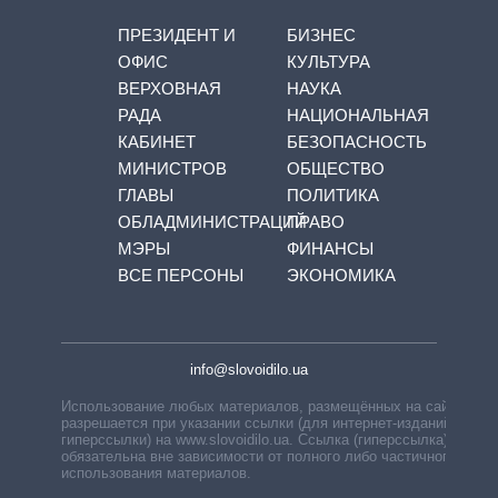
ПРЕЗИДЕНТ И
БИЗНЕС
ОФИС
КУЛЬТУРА
ВЕРХОВНАЯ
НАУКА
РАДА
НАЦИОНАЛЬНАЯ
КАБИНЕТ
БЕЗОПАСНОСТЬ
МИНИСТРОВ
ОБЩЕСТВО
ГЛАВЫ
ПОЛИТИКА
ОБЛАДМИНИСТРАЦИЙ
ПРАВО
МЭРЫ
ФИНАНСЫ
ВСЕ ПЕРСОНЫ
ЭКОНОМИКА
info@slovoidilo.ua
Использование любых материалов, размещённых на сайте,
разрешается при указании ссылки (для интернет-изданий —
гиперссылки) на www.slovoidilo.ua. Ссылка (гиперссылка)
обязательна вне зависимости от полного либо частичного
использования материалов.