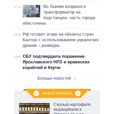
Во Львове взорвался
17:12
трансформатор на
подстанции, часть города
обесточена
Рф готовит атаки на объекты стран
16:59
Балтии с использованием украинских
дронов – разведка
СБУ подтвердила поражение
16:55
Ярославского НПЗ и вражеских
кораблей в Керчи
Больше новостей
ИНФОГРАФИКА
Сколько картофеля
выращивали в