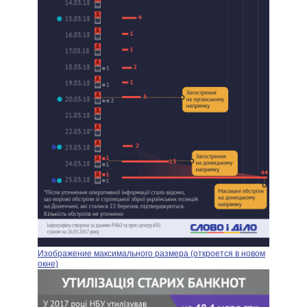
Изображение максимального размера (откроется в новом
окне)