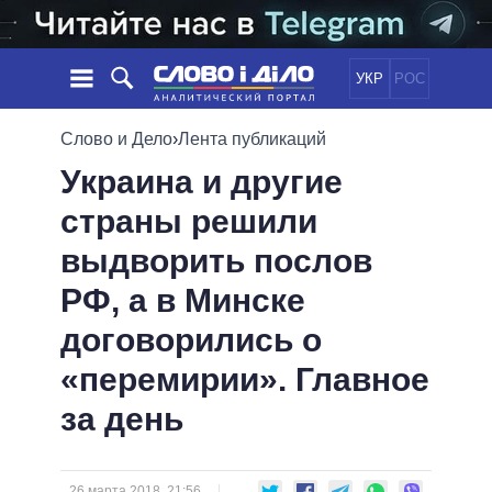
УКР
РОС
НОВОСТИ
Слово и Дело
›
Лента публикаций
Украина и другие
ОБЕЩАНИЯ
ЛЕНТА
ПОЛИТИКА
страны решили
СОБЫТИЯ
ЭКОНОМИКА
ПОЛИТИКИ
выдворить послов
СТАТЬИ
ОБЩЕСТВО
ИНФОГРАФИКА
МНЕНИЯ
МИР
ВСЕ ПОЛИТИКИ
РФ, а в Минске
ОБЗОРЫ
ПРЕЗИДЕНТ И ОФИС
договорились о
ВИДЕО
ДАЙДЖЕСТЫ
ВЕРХОВНАЯ РАДА
«перемирии». Главное
ПОДДЕРЖАТЬ
КАБИНЕТ МИНИСТРОВ
за день
ГЛАВЫ ОБЛАДМИНИСТРАЦИЙ
СРАВНЕНИЕ ПОЛИТИКОВ
МЭРЫ
ВСЕ ПЕРСОНЫ
26 марта 2018, 21:56