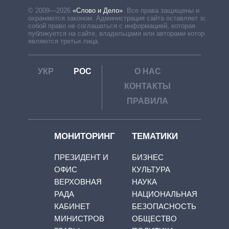
© 2009—2026
«Слово и Дело»
.
Все права защищены и
охраняются законом. Администрация сайта оставляет за
собой право не соглашаться с информацией, которая
публикуется на сайте, владельцами или авторами которой
являются третьи лица.
УКР
РОС
О НАС
КОНТАКТЫ
ПРАВИЛА
МОНИТОРИНГ
ТЕМАТИКИ
ПРЕЗИДЕНТ И
БИЗНЕС
ОФИС
КУЛЬТУРА
ВЕРХОВНАЯ
НАУКА
РАДА
НАЦИОНАЛЬНАЯ
КАБИНЕТ
БЕЗОПАСНОСТЬ
МИНИСТРОВ
ОБЩЕСТВО