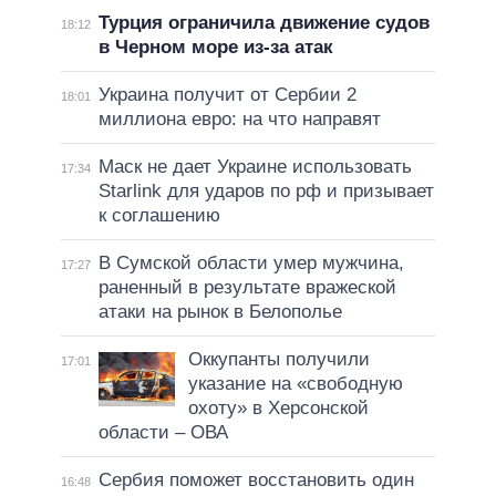
Турция ограничила движение судов
18:12
в Черном море из-за атак
Украина получит от Сербии 2
18:01
миллиона евро: на что направят
Маск не дает Украине использовать
17:34
Starlink для ударов по рф и призывает
к соглашению
В Сумской области умер мужчина,
17:27
раненный в результате вражеской
атаки на рынок в Белополье
Оккупанты получили
17:01
указание на «свободную
охоту» в Херсонской
области – ОВА
Сербия поможет восстановить один
16:48