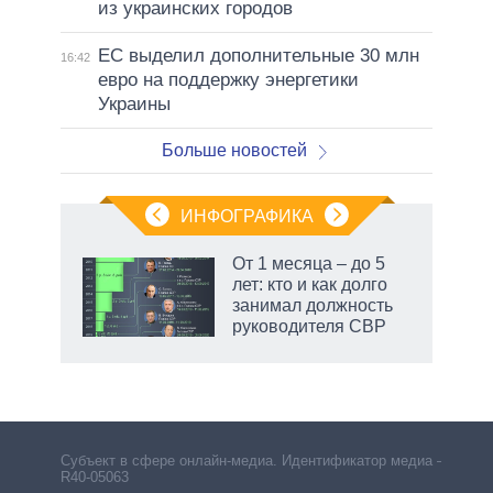
из украинских городов
ЕС выделил дополнительные 30 млн
16:42
евро на поддержку энергетики
Украины
Больше новостей
ИНФОГРАФИКА
еля
От 1 месяца – до 5
лет: кто и как долго
занимал должность
руководителя СВР
Субъект в сфере онлайн-медиа. Идентификатор медиа –
R40-05063