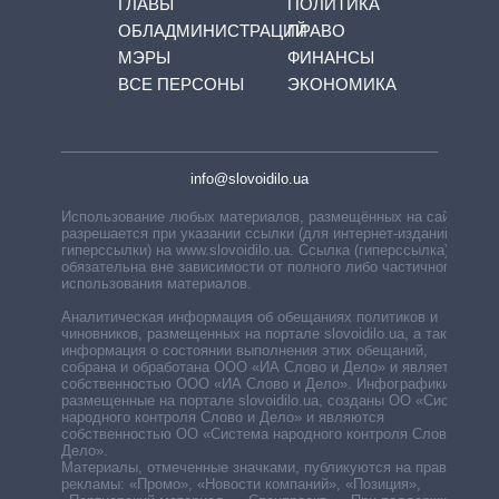
ГЛАВЫ
ПОЛИТИКА
ОБЛАДМИНИСТРАЦИЙ
ПРАВО
МЭРЫ
ФИНАНСЫ
ВСЕ ПЕРСОНЫ
ЭКОНОМИКА
info@slovoidilo.ua
Использование любых материалов, размещённых на сайте,
разрешается при указании ссылки (для интернет-изданий —
гиперссылки) на www.slovoidilo.ua. Ссылка (гиперссылка)
обязательна вне зависимости от полного либо частичного
использования материалов.
Аналитическая информация об обещаниях политиков и
чиновников, размещенных на портале slovoidilo.ua, а также
информация о состоянии выполнения этих обещаний,
собрана и обработана ООО «ИА Слово и Дело» и является
собственностью ООО «ИА Слово и Дело». Инфографики,
размещенные на портале slovoidilo.ua, созданы ОО «Система
народного контроля Слово и Дело» и являются
собственностью ОО «Система народного контроля Слово и
Дело».
Материалы, отмеченные значками, публикуются на правах
рекламы: «Промо», «Новости компаний», «Позиция»,