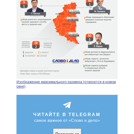
Изображение максимального размера (откроется в новом
окне)
ЧИТАЙТЕ В TELEGRAM
самое важное от «Слово и дело»