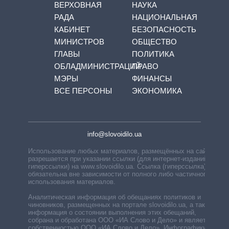
ВЕРХОВНАЯ
НАУКА
РАДА
НАЦИОНАЛЬНАЯ
КАБИНЕТ
БЕЗОПАСНОСТЬ
МИНИСТРОВ
ОБЩЕСТВО
ГЛАВЫ
ПОЛИТИКА
ОБЛАДМИНИСТРАЦИЙ
ПРАВО
МЭРЫ
ФИНАНСЫ
ВСЕ ПЕРСОНЫ
ЭКОНОМИКА
info@slovoidilo.ua
Использование любых материалов, размещённых на сайте,
разрешается при указании ссылки (для интернет-изданий —
гиперссылки) на www.slovoidilo.ua. Ссылка (гиперссылка)
обязательна вне зависимости от полного либо частичного
использования материалов.
Аналитическая информация об обещаниях политиков и
чиновников, размещенных на портале slovoidilo.ua, а также
информация о состоянии выполнения этих обещаний,
собрана и обработана ООО «ИА Слово и Дело» и является
собственностью ООО «ИА Слово и Дело». Инфографики,