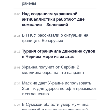
ранены
Над созданием украинской
19:03
антибаллистики работают две
компании – Зеленский
В ГПСУ рассказали о ситуации на
18:23
границе с Беларусью
Турция ограничила движение судов
18:12
в Черном море из-за атак
Украина получит от Сербии 2
18:01
миллиона евро: на что направят
Маск не дает Украине использовать
17:34
Starlink для ударов по рф и призывает
к соглашению
В Сумской области умер мужчина,
17:27
раненный в результате вражеской