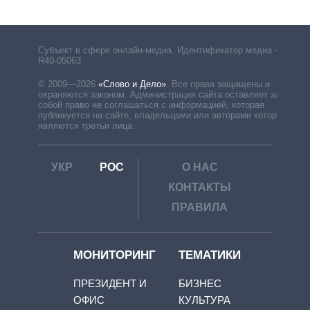
Субъект в сфере онлайн-медиа. Идентификатор медиа –
R40-05063
© 2009—2026
«Слово и Дело»
.
Все права защищены и
охраняются законом. Администрация сайта оставляет за
собой право не соглашаться с информацией, которая
публикуется на сайте, владельцами или авторами которой
являются третьи лица.
УКР
РОС
О НАС
КОНТАКТЫ
ПРАВИЛА
МОНИТОРИНГ
ТЕМАТИКИ
ПРЕЗИДЕНТ И
БИЗНЕС
ОФИС
КУЛЬТУРА