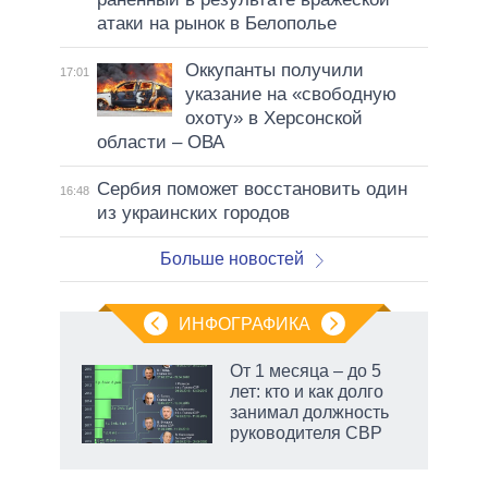
атаки на рынок в Белополье
Оккупанты получили
17:01
указание на «свободную
охоту» в Херсонской
области – ОВА
Сербия поможет восстановить один
16:48
из украинских городов
Больше новостей
ИНФОГРАФИКА
 как
От 1 месяца – до 5
чипы
лет: кто и как долго
ды и
занимал должность
т на
руководителя СВР
рф