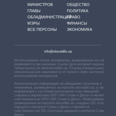
МИНИСТРОВ
ОБЩЕСТВО
ГЛАВЫ
ПОЛИТИКА
ОБЛАДМИНИСТРАЦИЙ
ПРАВО
МЭРЫ
ФИНАНСЫ
ВСЕ ПЕРСОНЫ
ЭКОНОМИКА
info@slovoidilo.ua
Использование любых материалов, размещённых на сайте,
разрешается при указании ссылки (для интернет-изданий —
гиперссылки) на www.slovoidilo.ua. Ссылка (гиперссылка)
обязательна вне зависимости от полного либо частичного
использования материалов.
Аналитическая информация об обещаниях политиков и
чиновников, размещенных на портале slovoidilo.ua, а также
информация о состоянии выполнения этих обещаний,
собрана и обработана ООО «ИА Слово и Дело» и является
собственностью ООО «ИА Слово и Дело». Инфографики,
размещенные на портале slovoidilo.ua, созданы ОО «Система
народного контроля Слово и Дело» и являются
собственностью ОО «Система народного контроля Слово и
Дело».