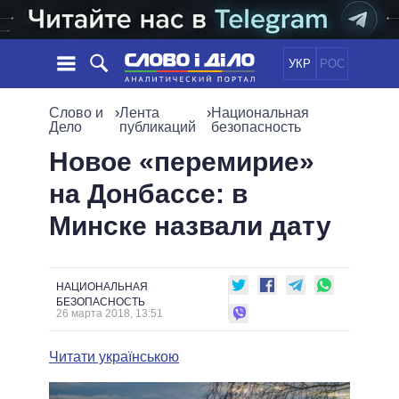
УКР
РОС
НОВОСТИ
Слово и
›
Лента
›
Национальная
Дело
публикаций
безопасность
ОБЕЩАНИЯ
ЛЕНТА
ПОЛИТИКА
Новое «перемирие»
СОБЫТИЯ
ЭКОНОМИКА
на Донбассе: в
ПОЛИТИКИ
СТАТЬИ
ОБЩЕСТВО
Минске назвали дату
ИНФОГРАФИКА
МНЕНИЯ
МИР
ВСЕ ПОЛИТИКИ
ОБЗОРЫ
ПРЕЗИДЕНТ И ОФИС
ВИДЕО
ДАЙДЖЕСТЫ
ВЕРХОВНАЯ РАДА
НАЦИОНАЛЬНАЯ
БЕЗОПАСНОСТЬ
ПОДДЕРЖАТЬ
КАБИНЕТ МИНИСТРОВ
26 марта 2018, 13:51
ГЛАВЫ ОБЛАДМИНИСТРАЦИЙ
СРАВНЕНИЕ ПОЛИТИКОВ
Читати українською
МЭРЫ
ВСЕ ПЕРСОНЫ