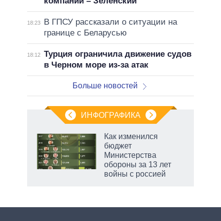
компании – Зеленский
В ГПСУ рассказали о ситуации на
18:23
границе с Беларусью
Турция ограничила движение судов
18:12
в Черном море из-за атак
Больше новостей
ИНФОГРАФИКА
 5
Как изменился
го
бюджет
сть
Министерства
ВР
обороны за 13 лет
войны с россией