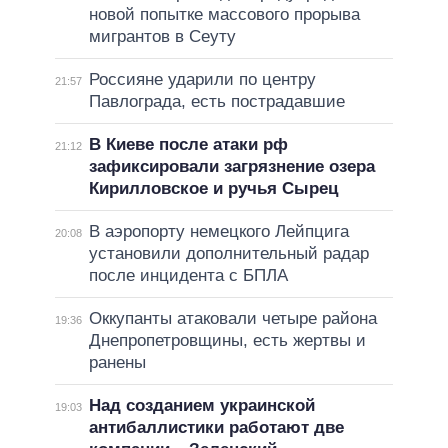
новой попытке массового прорыва
мигрантов в Сеуту
Россияне ударили по центру
21:57
Павлограда, есть пострадавшие
В Киеве после атаки рф
21:12
зафиксировали загрязнение озера
Кирилловское и ручья Сырец
В аэропорту немецкого Лейпцига
20:08
установили дополнительный радар
после инцидента с БПЛА
Оккупанты атаковали четыре района
19:36
Днепропетровщины, есть жертвы и
ранены
Над созданием украинской
19:03
антибаллистики работают две