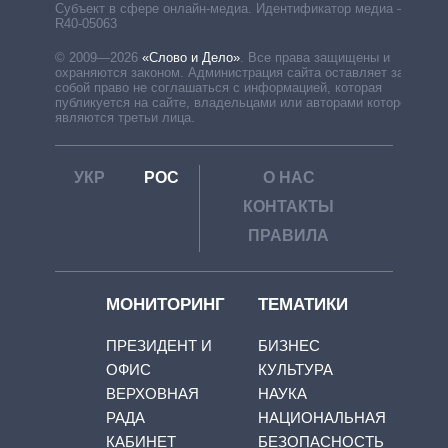
Субъект в сфере онлайн-медиа. Идентификатор медиа –
R40-05063
© 2009—2026
«Слово и Дело»
.
Все права защищены и
охраняются законом. Администрация сайта оставляет за
собой право не соглашаться с информацией, которая
публикуется на сайте, владельцами или авторами которой
являются третьи лица.
УКР
РОС
О НАС
КОНТАКТЫ
ПРАВИЛА
МОНИТОРИНГ
ТЕМАТИКИ
ПРЕЗИДЕНТ И
БИЗНЕС
ОФИС
КУЛЬТУРА
ВЕРХОВНАЯ
НАУКА
РАДА
НАЦИОНАЛЬНАЯ
КАБИНЕТ
БЕЗОПАСНОСТЬ