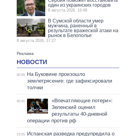
Сербия поможет восстановить
один из украинских городов
8 августа 2026, 16:48
В Сумской области умер
мужчина, раненный в
результате вражеской атаки на
рынок в Белополье
8 августа 2026, 17:27
НОВОСТИ
На Буковине произошло
00:55
землетрясение: где зафиксировали
толчки
«Впечатляющие потери»:
00:41
Зеленский оценил
результаты 40-дневной
операции против рф
Испанская разведка предупредила о
23:55