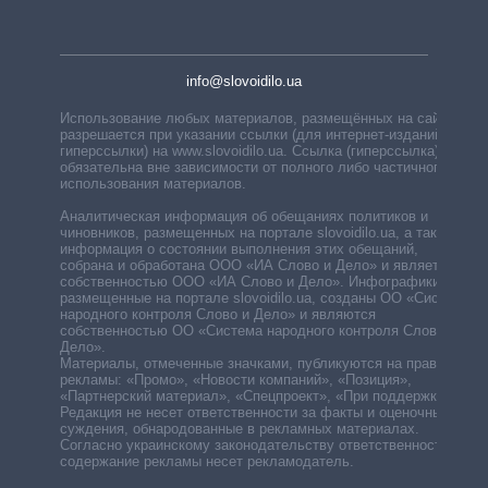
info@slovoidilo.ua
Использование любых материалов, размещённых на сайте,
разрешается при указании ссылки (для интернет-изданий —
гиперссылки) на www.slovoidilo.ua. Ссылка (гиперссылка)
обязательна вне зависимости от полного либо частичного
использования материалов.
Аналитическая информация об обещаниях политиков и
чиновников, размещенных на портале slovoidilo.ua, а также
информация о состоянии выполнения этих обещаний,
собрана и обработана ООО «ИА Слово и Дело» и является
собственностью ООО «ИА Слово и Дело». Инфографики,
размещенные на портале slovoidilo.ua, созданы ОО «Система
народного контроля Слово и Дело» и являются
собственностью ОО «Система народного контроля Слово и
Дело».
Материалы, отмеченные значками, публикуются на правах
рекламы: «Промо», «Новости компаний», «Позиция»,
«Партнерский материал», «Спецпроект», «При поддержке».
Редакция не несет ответственности за факты и оценочные
суждения, обнародованные в рекламных материалах.
Согласно украинскому законодательству ответственность за
содержание рекламы несет рекламодатель.