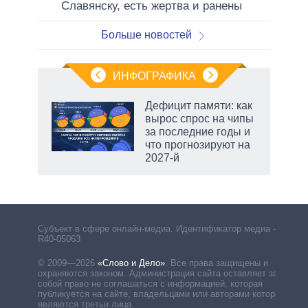
Славянску, есть жертва и ранены
Больше новостей
ИНФОГРАФИКА
 5
Дефицит памяти: как
го
вырос спрос на чипы
сть
за последние годы и
ВР
что прогнозируют на
2027-й
Субъект в сфере онлайн-медиа. Идентификатор медиа –
R40-05063
© 2009—2026
«Слово и Дело»
.
Все права защищены и
охраняются законом. Администрация сайта оставляет за
собой право не соглашаться с информацией, которая
публикуется на сайте, владельцами или авторами которой
являются третьи лица.