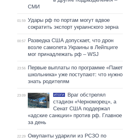
СМИ
Удары рф по портам могут вдвое
01:59
сократить экспорт украинского зерна
Разведка США допускает, что дрон
00:57
возле самолета Украины в Лейпциге
мог принадлежать рф – WSJ
Первые выплаты по программе «Пакет
23:56
школьника» уже поступают: что нужно
знать родителям
Враг обстрелял
ИТОГИ
23:09
стадион «Черноморец», а
Сенат США поддержал
«адские санкции» против рф. Главное
за день
Оккупанты ударили из РСЗО по
22:29