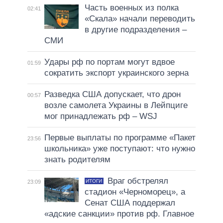
Часть военных из полка
02:41
«Скала» начали переводить
в другие подразделения –
СМИ
Удары рф по портам могут вдвое
01:59
сократить экспорт украинского зерна
Разведка США допускает, что дрон
00:57
возле самолета Украины в Лейпциге
мог принадлежать рф – WSJ
Первые выплаты по программе «Пакет
23:56
школьника» уже поступают: что нужно
знать родителям
Враг обстрелял
ИТОГИ
23:09
стадион «Черноморец», а
Сенат США поддержал
«адские санкции» против рф. Главное