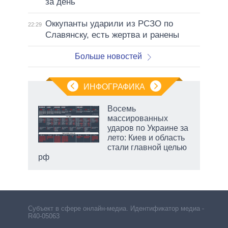
за день
Оккупанты ударили из РСЗО по
22:29
Славянску, есть жертва и ранены
Больше новостей
ИНФОГРАФИКА
 как
Восемь
чипы
массированных
ды и
ударов по Украине за
т на
лето: Киев и область
стали главной целью
рф
Субъект в сфере онлайн-медиа. Идентификатор медиа –
R40-05063