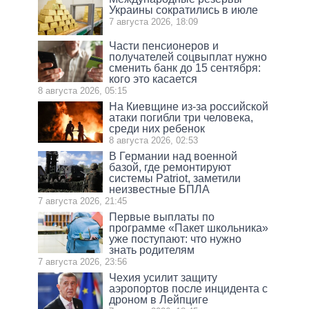
Украины сократились в июле
7 августа 2026, 18:09
Части пенсионеров и
получателей соцвыплат нужно
сменить банк до 15 сентября:
кого это касается
8 августа 2026, 05:15
На Киевщине из-за российской
атаки погибли три человека,
среди них ребенок
8 августа 2026, 02:53
В Германии над военной
базой, где ремонтируют
системы Patriot, заметили
неизвестные БПЛА
7 августа 2026, 21:45
Первые выплаты по
программе «Пакет школьника»
уже поступают: что нужно
знать родителям
7 августа 2026, 23:56
Чехия усилит защиту
аэропортов после инцидента с
дроном в Лейпциге