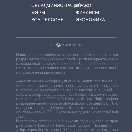
ОБЛАДМИНИСТРАЦИЙ
ПРАВО
МЭРЫ
ФИНАНСЫ
ВСЕ ПЕРСОНЫ
ЭКОНОМИКА
info@slovoidilo.ua
Использование любых материалов, размещённых на сайте,
разрешается при указании ссылки (для интернет-изданий —
гиперссылки) на www.slovoidilo.ua. Ссылка (гиперссылка)
обязательна вне зависимости от полного либо частичного
использования материалов.
Аналитическая информация об обещаниях политиков и
чиновников, размещенных на портале slovoidilo.ua, а также
информация о состоянии выполнения этих обещаний,
собрана и обработана ООО «ИА Слово и Дело» и является
собственностью ООО «ИА Слово и Дело». Инфографики,
размещенные на портале slovoidilo.ua, созданы ОО «Система
народного контроля Слово и Дело» и являются
собственностью ОО «Система народного контроля Слово и
Дело».
Материалы, отмеченные значками, публикуются на правах
рекламы: «Промо», «Новости компаний», «Позиция»,
«Партнерский материал», «Спецпроект», «При поддержке».