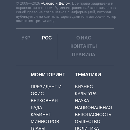
© 2009—2026
«Слово и Дело»
.
Все права защищены и
охраняются законом. Администрация сайта оставляет за
собой право не соглашаться с информацией, которая
публикуется на сайте, владельцами или авторами которой
являются третьи лица.
УКР
РОС
О НАС
КОНТАКТЫ
ПРАВИЛА
МОНИТОРИНГ
ТЕМАТИКИ
ПРЕЗИДЕНТ И
БИЗНЕС
ОФИС
КУЛЬТУРА
ВЕРХОВНАЯ
НАУКА
РАДА
НАЦИОНАЛЬНАЯ
КАБИНЕТ
БЕЗОПАСНОСТЬ
МИНИСТРОВ
ОБЩЕСТВО
ГЛАВЫ
ПОЛИТИКА