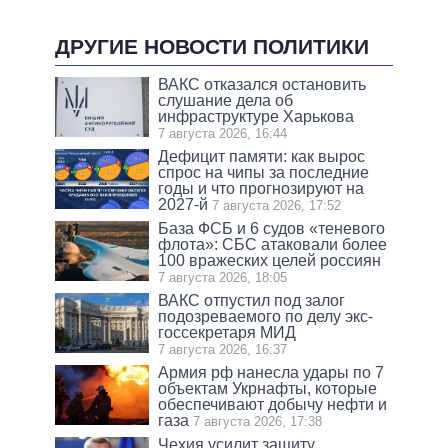
ДРУГИЕ НОВОСТИ ПОЛИТИКИ
ВАКС отказался остановить
слушание дела об
инфраструктуре Харькова
7 августа 2026, 16:44
Дефицит памяти: как вырос
спрос на чипы за последние
годы и что прогнозируют на
2027-й
7 августа 2026, 17:52
База ФСБ и 6 судов «теневого
флота»: СБС атаковали более
100 вражеских целей россиян
7 августа 2026, 18:05
ВАКС отпустил под залог
подозреваемого по делу экс-
госсекретаря МИД
7 августа 2026, 16:37
Армия рф нанесла удары по 7
объектам Укрнафты, которые
обеспечивают добычу нефти и
газа
7 августа 2026, 17:38
Чехия усилит защиту