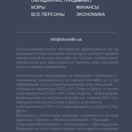
ОБЛАДМИНИСТРАЦИЙ
ПРАВО
МЭРЫ
ФИНАНСЫ
ВСЕ ПЕРСОНЫ
ЭКОНОМИКА
info@slovoidilo.ua
Использование любых материалов, размещённых на сайте,
разрешается при указании ссылки (для интернет-изданий —
гиперссылки) на www.slovoidilo.ua. Ссылка (гиперссылка)
обязательна вне зависимости от полного либо частичного
использования материалов.
Аналитическая информация об обещаниях политиков и
чиновников, размещенных на портале slovoidilo.ua, а также
информация о состоянии выполнения этих обещаний,
собрана и обработана ООО «ИА Слово и Дело» и является
собственностью ООО «ИА Слово и Дело». Инфографики,
размещенные на портале slovoidilo.ua, созданы ОО «Система
народного контроля Слово и Дело» и являются
собственностью ОО «Система народного контроля Слово и
Дело».
Материалы, отмеченные значками, публикуются на правах
рекламы: «Промо», «Новости компаний», «Позиция»,
«Партнерский материал», «Спецпроект», «При поддержке».
Редакция не несет ответственности за факты и оценочные