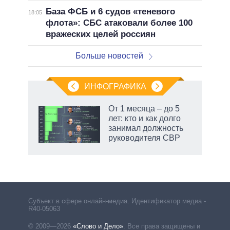
База ФСБ и 6 судов «теневого
18:05
флота»: СБС атаковали более 100
вражеских целей россиян
Больше новостей
ИНФОГРАФИКА
От 1 месяца – до 5
лет: кто и как долго
не за
занимал должность
асть
руководителя СВР
елью
Субъект в сфере онлайн-медиа. Идентификатор медиа –
R40-05063
© 2009—2026
«Слово и Дело»
.
Все права защищены и