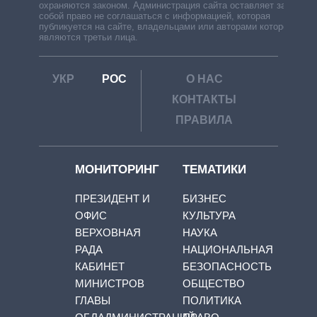
охраняются законом. Администрация сайта оставляет за
собой право не соглашаться с информацией, которая
публикуется на сайте, владельцами или авторами которой
являются третьи лица.
УКР
РОС
О НАС
КОНТАКТЫ
ПРАВИЛА
МОНИТОРИНГ
ТЕМАТИКИ
ПРЕЗИДЕНТ И
БИЗНЕС
ОФИС
КУЛЬТУРА
ВЕРХОВНАЯ
НАУКА
РАДА
НАЦИОНАЛЬНАЯ
КАБИНЕТ
БЕЗОПАСНОСТЬ
МИНИСТРОВ
ОБЩЕСТВО
ГЛАВЫ
ПОЛИТИКА