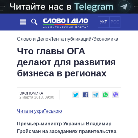
УКР
РОС
НОВОСТИ
Слово и Дело
›
Лента публикаций
›
Экономика
Что главы ОГА
ОБЕЩАНИЯ
ЛЕНТА
ПОЛИТИКА
делают для развития
СОБЫТИЯ
ЭКОНОМИКА
ПОЛИТИКИ
бизнеса в регионах
СТАТЬИ
ОБЩЕСТВО
ИНФОГРАФИКА
МНЕНИЯ
МИР
ВСЕ ПОЛИТИКИ
ОБЗОРЫ
ПРЕЗИДЕНТ И ОФИС
ВИДЕО
ЭКОНОМИКА
ДАЙДЖЕСТЫ
2 марта 2018, 09:00
ВЕРХОВНАЯ РАДА
ПОДДЕРЖАТЬ
КАБИНЕТ МИНИСТРОВ
Читати українською
ГЛАВЫ ОБЛАДМИНИСТРАЦИЙ
СРАВНЕНИЕ ПОЛИТИКОВ
Премьер-министр Украины Владимир
МЭРЫ
Гройсман на заседаниях правительства
ВСЕ ПЕРСОНЫ