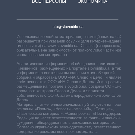
ВСЕ ПЕРСОНЫ
ЭКОНОМИКА
info@slovoidilo.ua
Использование любых материалов, размещённых на сайте,
разрешается при указании ссылки (для интернет-изданий —
гиперссылки) на www.slovoidilo.ua. Ссылка (гиперссылка)
обязательна вне зависимости от полного либо частичного
использования материалов.
Аналитическая информация об обещаниях политиков и
чиновников, размещенных на портале slovoidilo.ua, а также
информация о состоянии выполнения этих обещаний,
собрана и обработана ООО «ИА Слово и Дело» и является
собственностью ООО «ИА Слово и Дело». Инфографики,
размещенные на портале slovoidilo.ua, созданы ОО «Система
народного контроля Слово и Дело» и являются
собственностью ОО «Система народного контроля Слово и
Дело».
Материалы, отмеченные значками, публикуются на правах
рекламы: «Промо», «Новости компаний», «Позиция»,
«Партнерский материал», «Спецпроект», «При поддержке».
Редакция не несет ответственности за факты и оценочные
суждения, обнародованные в рекламных материалах.
Согласно украинскому законодательству ответственность за
содержание рекламы несет рекламодатель.