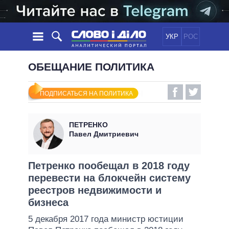
УКР
РОС
НОВОСТИ
ОБЕЩАНИЕ ПОЛИТИКА
ОБЕЩАНИЯ
ЛЕНТА
ПОЛИТИКА
ПОДПИСАТЬСЯ НА ПОЛИТИКА
СОБЫТИЯ
ЭКОНОМИКА
ПОЛИТИКИ
СТАТЬИ
ОБЩЕСТВО
ПЕТРЕНКО
ИНФОГРАФИКА
МНЕНИЯ
МИР
ВСЕ ПОЛИТИКИ
Павел Дмитриевич
ОБЗОРЫ
ПРЕЗИДЕНТ И ОФИС
ВИДЕО
ДАЙДЖЕСТЫ
ВЕРХОВНАЯ РАДА
Петренко пообещал в 2018 году
ПОДДЕРЖАТЬ
перевести на блокчейн систему
КАБИНЕТ МИНИСТРОВ
реестров недвижимости и
ГЛАВЫ ОБЛАДМИНИСТРАЦИЙ
СРАВНЕНИЕ ПОЛИТИКОВ
бизнеса
МЭРЫ
5 декабря 2017 года министр юстиции
ВСЕ ПЕРСОНЫ