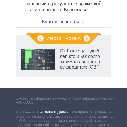
раненный в результате вражеской
атаки на рынок в Белополье
Больше новостей
ИНФОГРАФИКА
 как
От 1 месяца – до 5
чипы
лет: кто и как долго
ды и
занимал должность
т на
руководителя СВР
маги
Субъект в сфере онлайн-медиа. Идентификатор медиа –
R40-05063
© 2009—2026
«Слово и Дело»
.
Все права защищены и
охраняются законом. Администрация сайта оставляет за
собой право не соглашаться с информацией, которая
публикуется на сайте, владельцами или авторами которой