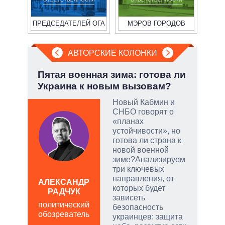
ПРЕДСЕДАТЕЛЕЙ ОГА
МЭРОВ ГОРОДОВ
АВТОРСКИЕ КОЛОНКИ
:
Пятая военная зима: готова ли
Июл
Украина к новым вызовам?
Кол
Новый Кабмин и
СНБО говорят о
тый
«планах
устойчивости», но
готова ли страна к
чатые
новой военной
ем
зиме?Анализируем
три ключевых
направления, от
а
АЛЕКСАНДР
ЛЕО
которых будет
РАДЧУК
пол
зависеть
политический
обо
безопасность
обозреватель
украинцев: защита