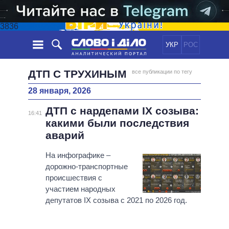
3836
УКР
РОС
НОВОСТИ
ДТП С ТРУХИНЫМ
все публикации по тегу
28 января, 2026
ОБЕЩАНИЯ
ЛЕНТА
ПОЛИТИКА
ДТП с нардепами IX созыва:
СОБЫТИЯ
ЭКОНОМИКА
16:41
ПОЛИТИКИ
какими были последствия
СТАТЬИ
ОБЩЕСТВО
аварий
ИНФОГРАФИКА
МНЕНИЯ
МИР
ВСЕ ПОЛИТИКИ
ОБЗОРЫ
На инфографике –
ПРЕЗИДЕНТ И ОФИС
ВИДЕО
дорожно-транспортные
ДАЙДЖЕСТЫ
ВЕРХОВНАЯ РАДА
происшествия с
ПОДДЕРЖАТЬ
КАБИНЕТ МИНИСТРОВ
участием народных
ГЛАВЫ ОБЛАДМИНИСТРАЦИЙ
депутатов IX созыва с 2021 по 2026 год.
СРАВНЕНИЕ ПОЛИТИКОВ
МЭРЫ