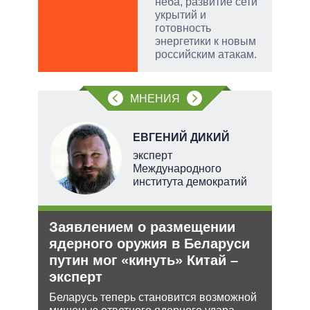
неба, развитие сети
укрытий и
готовность
энергетики к новым
российским атакам.
МНЕНИЯ
ЕВГЕНИЙ ДИКИЙ
тель
эксперт
Международного
института демократий
и
Заявлением о размещении
Рез
О и
ядерного оружия в Беларуси
рф 
путин мог «кинуть» Китай –
Несм
эксперт
обяз
ии на
поли
 по
Беларусь теперь становится возможной
важн