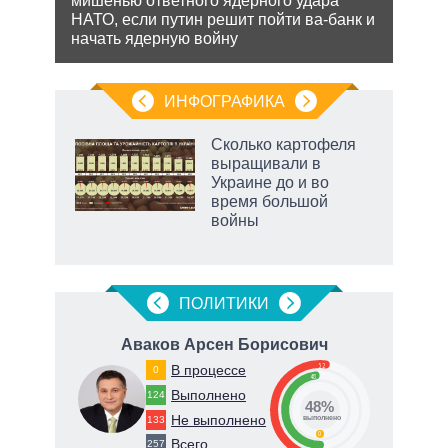
мишенью ответного ядерного удара
НАТО, если путин решит пойти ва-банк и
начать ядерную войну
ИНФОГРАФИКА
 как
Сколько картофеля
чипы
выращивали в
ды и
Украине до и во
т на
время большой
войны
маги
ПОЛИТИКИ
ч
Аваков Арсен Борисович
Т
52
В процессе
0
48
66
Выполнено
124
48%
Не выполнено
133
о
выполнено
0
Всего
257