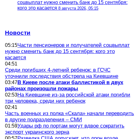
соцвыплат нужно сменить банк до 15 сентября:
кого это касается
8 августа 2026, 05:15
Новости
Части пенсионеров и получателей соцвыплат
05:15
нужно сменить банк до 15 сентября: кого это
касается
04:51
Среди погибших 4-летний ребенок: в ГСЧС
уточнили последствия обстрела на Киевщине
В Киеве после атаки баллистикой в двух
03:47
районах произошли пожары
На Киевщине из-за российской атаки погибли
02:53
три человека, среди них ребенок
02:41
Часть военных из полка «Скала» начали переводить
в другие подразделения – СМИ
Удары рф по портам могут вдвое сократить
01:59
экспорт украинского зерна
Разведка США допускает, что дрон возле
00:57