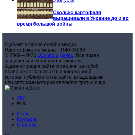
5 августа
Сколько картофеля
выращивали в Украине до и во
время большой войны
Субъект в сфере онлайн-медиа.
Идентификатор медиа – R40-05063
© 2009—2026
«Слово и Дело»
.
Все права
защищены и охраняются законом.
Администрация сайта оставляет за собой
право не соглашаться с информацией,
которая публикуется на сайте, владельцами
или авторами которой являются третьи лица.
УКР
РОС
О нас
Контакты
Правила