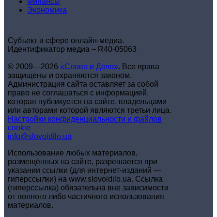
Финансы
Экономика
Субъект в сфере онлайн-медиа.
Идентификатор медиа – R40-05063
© 2009—2026
«Слово и Дело»
.
Все права
защищены и охраняются законом.
Администрация сайта оставляет за собой
право не соглашаться с информацией,
которая публикуется на сайте, владельцами
или авторами которой являются третьи лица.
Настройки конфиденциальности и файлов
cookie
info@slovoidilo.ua
Использование любых материалов,
размещённых на сайте, разрешается при
указании ссылки (для интернет-изданий —
гиперссылки) на www.slovoidilo.ua. Ссылка
(гиперссылка) обязательна вне зависимости
от полного либо частичного использования
материалов.