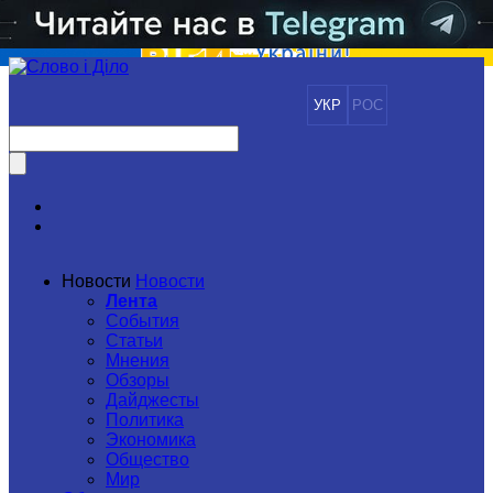
УКР
РОС
Новости
Новости
Лента
События
Статьи
Мнения
Обзоры
Дайджесты
Политика
Экономика
Общество
Мир