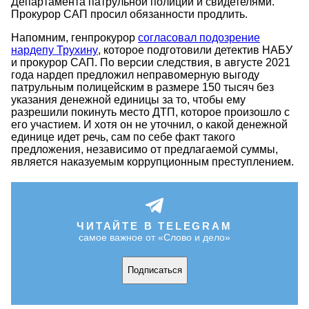
Департамента патрульной полиции и свидетелями.
Прокурор САП просил обязанности продлить.
Напомним, генпрокурор
согласовал подозрение
нардепу Трухину
, которое подготовили детектив НАБУ
и прокурор САП. По версии следствия, в августе 2021
года нардеп предложил неправомерную выгоду
патрульным полицейским в размере 150 тысяч без
указания денежной единицы за то, чтобы ему
разрешили покинуть место ДТП, которое произошло с
его участием. И хотя он не уточнил, о какой денежной
единице идет речь, сам по себе факт такого
предложения, независимо от предлагаемой суммы,
является наказуемым коррупционным преступлением.
ЧИТАЙТЕ В TELEGRAM
самое важное от «Слово и дело»
Подписаться