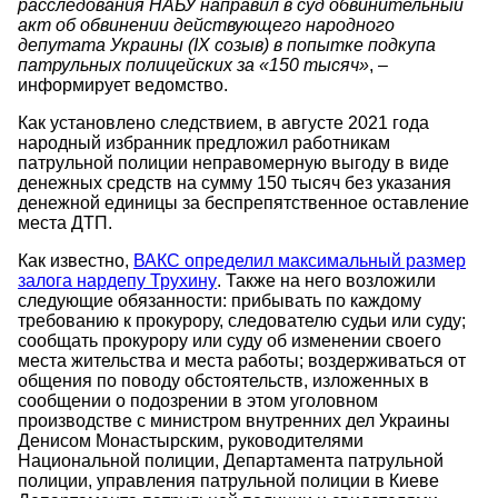
расследования НАБУ направил в суд обвинительный
акт об обвинении действующего народного
депутата Украины (IX созыв) в попытке подкупа
патрульных полицейских за «150 тысяч»
, –
информирует ведомство.
Как установлено следствием, в августе 2021 года
народный избранник предложил работникам
патрульной полиции неправомерную выгоду в виде
денежных средств на сумму 150 тысяч без указания
денежной единицы за беспрепятственное оставление
места ДТП.
Как известно,
ВАКС определил максимальный размер
залога нардепу Трухину
. Также на него возложили
следующие обязанности: прибывать по каждому
требованию к прокурору, следователю судьи или суду;
сообщать прокурору или суду об изменении своего
места жительства и места работы; воздерживаться от
общения по поводу обстоятельств, изложенных в
сообщении о подозрении в этом уголовном
производстве с министром внутренних дел Украины
Денисом Монастырским, руководителями
Национальной полиции, Департамента патрульной
полиции, управления патрульной полиции в Киеве