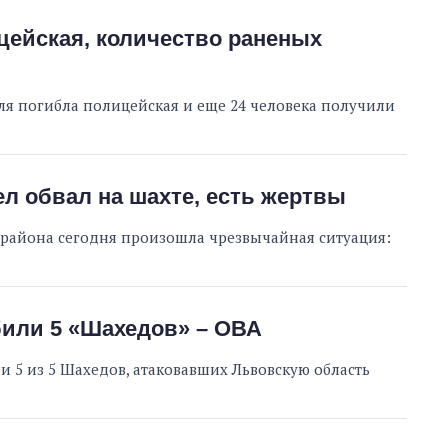
ицейская, количество раненых
аля погибла полицейская и еще 24 человека получили
л обвал на шахте, есть жертвы
 района сегодня произошла чрезвычайная ситуация:
Как за 10 лет
изменилось
количество
поступающих в
бакалавриат,
били 5 «Шахедов» – ОВА
магистратуру и
аспирантуру
5 из 5 Шахедов, атаковавших Львовскую область