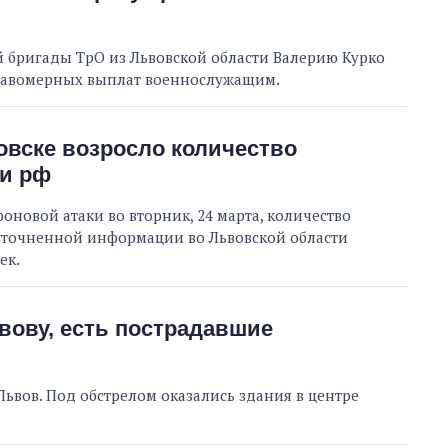
й бригады ТрО из Львовской области Валерию Курко
правомерных выплат военнослужащим.
овске возросло количество
ки рф
оновой атаки во вторник, 24 марта, количество
 уточненной информации во Львовской области
ек.
вову, есть пострадавшие
Львов. Под обстрелом оказались здания в центре