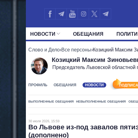
НОВОСТИ
ОБЕЩАНИЯ
ПОЛИТИ
ВСЕ ПОЛИТИКИ
ПРЕЗИДЕНТ И ОФ
Слово и Дело
›
Все персоны
›
Козицкий Максим З
Козицкий Максим Зиновьев
Председатель Львовской областной 
ПРОФИЛЬ
ОБЕЩАНИЯ
НОВОСТИ
ПОДПИСА
ВЫПОЛНЕННЫЕ ОБЕЩАНИЯ
НЕВЫПОЛНЕННЫЕ ОБЕЩАНИЯ
ОБЕЩ
30 июля 2026, 15:59
Во Львове из-под завалов пяти
(дополнено)