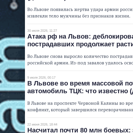
Во Львове появилась жертва удара армии росс
извлекли тело мужчины без признаков жизни.
30 июля 2026, 11:27
Атака рф на Львов: деблокиров
пострадавших продолжает раст
Во Львове снова выросло количество пострадав
российской армии. Из-под завалов удалось осво
9 июля 2026, 00:17
В Львове во время массовой по
автомобиль ТЦК: что известно 
В Львове на проспекте Червоной Калины во в
конфликт, который завершился переворачиван
22 июня 2026, 18:44
Насчитал почти 80 млн боевых: