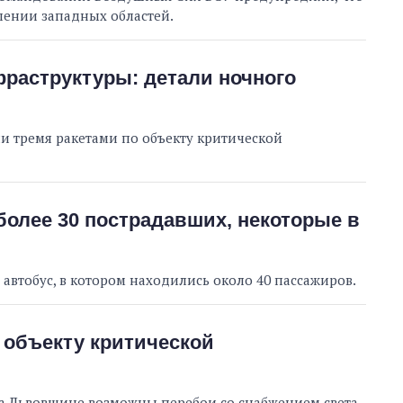
лении западных областей.
фраструктуры: детали ночного
ли тремя ракетами по объекту критической
олее 30 пострадавших, некоторые в
 автобус, в котором находились около 40 пассажиров.
 объекту критической
на Львовщине возможны перебои со снабжением света