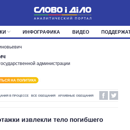
КИ
ИНФОГРАФИКА
ВИДЕО
ПОДДЕРЖА
ИС
ЛЕНТА
ВЕРХОВНАЯ РАДА
СОБЫТИЯ
СТАТЬИ
КАБИНЕТ МИНИСТРОВ
МНЕНИЯ
ОБЗОРЫ
ГЛАВЫ ОБЛАДМИНИ
ДАЙДЖЕСТЫ
иновьевич
ич
ПОЛИТИКА
ДЕПУТАТЫ
ЭКОНОМИКА
КОМИТЕТЫ
ФРАКЦИИ
ОБЩЕСТВО
ОКРУГА
МИР
государственной администрации
ТЬСЯ НА ПОЛИТИКА
АНИЯ В ПРОЦЕССЕ
ВСЕ ОБЕЩАНИЯ
АРХИВНЫЕ ОБЕЩАНИЯ
этажки извлекли тело погибшего