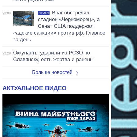
Враг обстрелял
ИТОГИ
23:09
стадион «Черноморец», а
Сенат США поддержал
«адские санкции» против рф. Главное
за день
Оккупанты ударили из РСЗО по
22:29
Славянску, есть жертва и ранены
Больше новостей
АКТУАЛЬНОЕ ВИДЕО