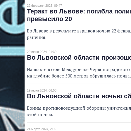
22 февраля 2026, 09:47
Теракт во Львове: погибла пол
превысило 20
Во Львове в результате взрывов ночью 22 февр
ранения.
29 июня 2024, 21:39
Во Львовской области произоше
На шахте в селе Междуречье Червоноградского
на глубине более 500 метров обрушилась почва.
19 июня 2024, 06:53
Во Львовской области ночью с
Воины противовоздушной обороны уничтожили 
этой ночью.
24 марта 2024, 21:51