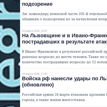
подозрение
Экс-командиру воинской части 103-й отдельно
объявили о подозрении из-за начисления не
24 марта 2026, 23:07
На Львовщине и в Ивано-Франк
пострадавших в результате ата
В Ивано-Франковске в результате российской др
раненых возросло до шести человек. Также по
количество пострадавших возросло до 32 челов
24 марта 2026, 17:02
Войска рф нанесли удары по Ль
(обновлено)
Российская армия 24 марта атаковала дронами 
города, а также жилая многоэтажка.