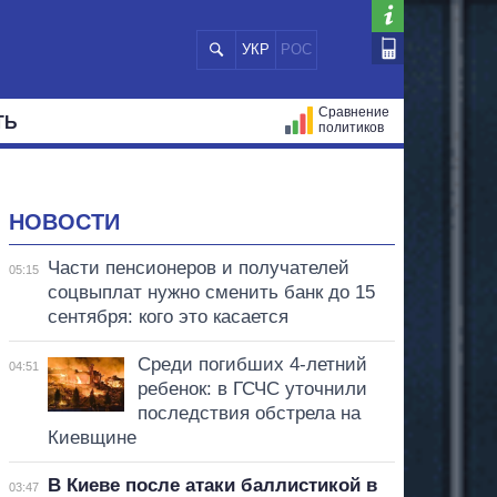
УКР
РОС
Сравнение
ТЬ
политиков
СТРАЦИЙ
МЭРЫ
ВСЕ ПЕРСОНЫ
НОВОСТИ
Части пенсионеров и получателей
05:15
соцвыплат нужно сменить банк до 15
сентября: кого это касается
Среди погибших 4-летний
04:51
ребенок: в ГСЧС уточнили
последствия обстрела на
Киевщине
В Киеве после атаки баллистикой в
03:47