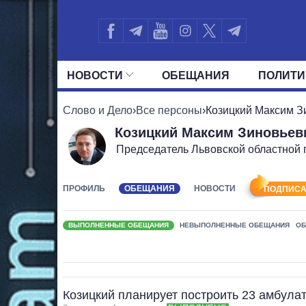
НОВОСТИ
ОБЕЩАНИЯ
ПОЛИТИ
ВСЕ ПОЛИТИКИ
ПРЕЗИДЕНТ И ОФ
Слово и Дело
›
Все персоны
›
Козицкий Максим З
Козицкий Максим Зиновьев
Председатель Львовской областной 
ПРОФИЛЬ
ОБЕЩАНИЯ
НОВОСТИ
ПОДПИСА
ВЫПОЛНЕННЫЕ ОБЕЩАНИЯ
НЕВЫПОЛНЕННЫЕ ОБЕЩАНИЯ
ОБ
Козицкий планирует построить 23 амбула