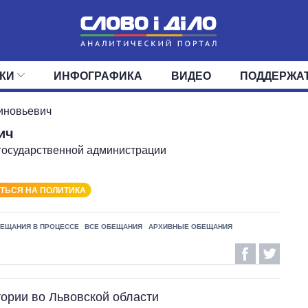
КИ
ИНФОГРАФИКА
ВИДЕО
ПОДДЕРЖА
ИС
ЛЕНТА
ВЕРХОВНАЯ РАДА
СОБЫТИЯ
СТАТЬИ
КАБИНЕТ МИНИСТРОВ
МНЕНИЯ
ОБЗОРЫ
ГЛАВЫ ОБЛАДМИНИ
ДАЙДЖЕСТЫ
иновьевич
ич
ПОЛИТИКА
ДЕПУТАТЫ
ЭКОНОМИКА
КОМИТЕТЫ
ФРАКЦИИ
ОБЩЕСТВО
ОКРУГА
МИР
государственной администрации
ТЬСЯ НА ПОЛИТИКА
ЕЩАНИЯ В ПРОЦЕССЕ
ВСЕ ОБЕЩАНИЯ
АРХИВНЫЕ ОБЕЩАНИЯ
тории во Львовской области