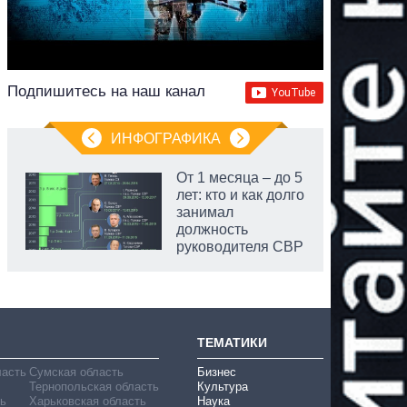
Подпишитесь на наш канал
ИНФОГРАФИКА
От 1 месяца – до 5
лет: кто и как долго
занимал
должность
руководителя СВР
аспирант
ТЕМАТИКИ
ласть
Сумская область
Бизнес
Тернопольская область
Культура
ь
Харьковская область
Наука