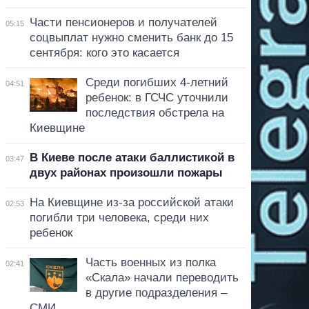
Части пенсионеров и получателей
05:15
соцвыплат нужно сменить банк до 15
сентября: кого это касается
Среди погибших 4-летний
04:51
ребенок: в ГСЧС уточнили
последствия обстрела на
Киевщине
В Киеве после атаки баллистикой в
03:47
двух районах произошли пожары
На Киевщине из-за российской атаки
02:53
погибли три человека, среди них
ребенок
Часть военных из полка
02:41
«Скала» начали переводить
в другие подразделения –
СМИ