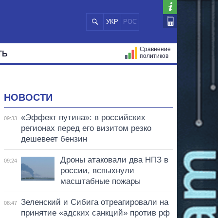
УКР
РОС
Сравнение
ТЬ
политиков
СТРАЦИЙ
МЭРЫ
ВСЕ ПЕРСОНЫ
НОВОСТИ
«Эффект путина»: в российских
09:33
регионах перед его визитом резко
дешевеет бензин
Дроны атаковали два НПЗ в
09:24
россии, вспыхнули
масштабные пожары
Зеленский и Сибига отреагировали на
08:47
принятие «адских санкций» против рф