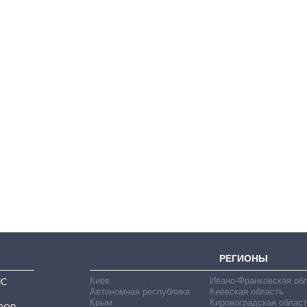
Сколько
картофеля
выращивали в
Украине до и во
время большой
войны
РЕГИОНЫ
Киев
Ивано-Франковская об
ИС
Автономная республика
Киевская область
Крым
Кировоградская област