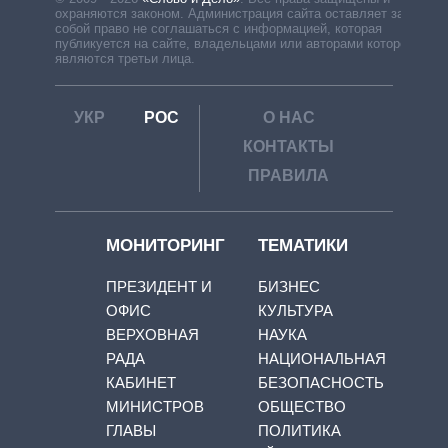
охраняются законом. Администрация сайта оставляет за
собой право не соглашаться с информацией, которая
публикуется на сайте, владельцами или авторами которой
являются третьи лица.
УКР
РОС
О НАС
КОНТАКТЫ
ПРАВИЛА
МОНИТОРИНГ
ТЕМАТИКИ
ПРЕЗИДЕНТ И
БИЗНЕС
ОФИС
КУЛЬТУРА
ВЕРХОВНАЯ
НАУКА
РАДА
НАЦИОНАЛЬНАЯ
КАБИНЕТ
БЕЗОПАСНОСТЬ
МИНИСТРОВ
ОБЩЕСТВО
ГЛАВЫ
ПОЛИТИКА