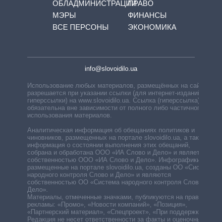
ОБЛАДМИНИСТРАЦИЙ
ПРАВО
МЭРЫ
ФИНАНСЫ
ВСЕ ПЕРСОНЫ
ЭКОНОМИКА
info@slovoidilo.ua
Использование любых материалов, размещённых на сайте,
разрешается при указании ссылки (для интернет-изданий —
гиперссылки) на www.slovoidilo.ua. Ссылка (гиперссылка)
обязательна вне зависимости от полного либо частичного
использования материалов.
Аналитическая информация об обещаниях политиков и
чиновников, размещенных на портале slovoidilo.ua, а также
информация о состоянии выполнения этих обещаний,
собрана и обработана ООО «ИА Слово и Дело» и является
собственностью ООО «ИА Слово и Дело». Инфографики,
размещенные на портале slovoidilo.ua, созданы ОО «Система
народного контроля Слово и Дело» и являются
собственностью ОО «Система народного контроля Слово и
Дело».
Материалы, отмеченные значками, публикуются на правах
рекламы: «Промо», «Новости компаний», «Позиция»,
«Партнерский материал», «Спецпроект», «При поддержке».
Редакция не несет ответственности за факты и оценочные