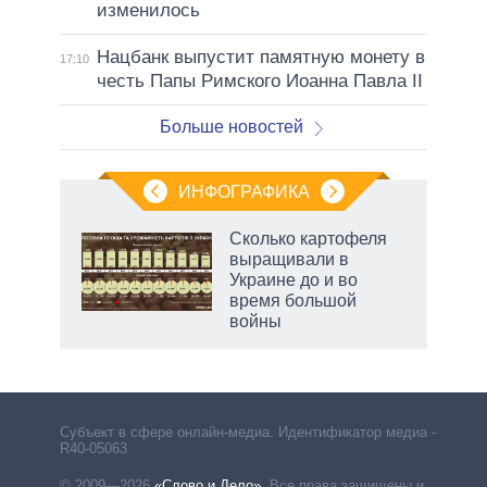
изменилось
Нацбанк выпустит памятную монету в
17:10
честь Папы Римского Иоанна Павла II
Больше новостей
ИНФОГРАФИКА
Сколько картофеля
выращивали в
не за
Украине до и во
асть
время большой
елью
войны
Субъект в сфере онлайн-медиа. Идентификатор медиа –
R40-05063
© 2009—2026
«Слово и Дело»
.
Все права защищены и