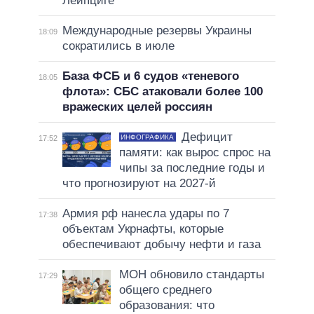
Лейпциге
Международные резервы Украины
18:09
сократились в июле
База ФСБ и 6 судов «теневого
18:05
флота»: СБС атаковали более 100
вражеских целей россиян
Дефицит
ИНФОГРАФИКА
17:52
памяти: как вырос спрос на
чипы за последние годы и
что прогнозируют на 2027-й
Армия рф нанесла удары по 7
17:38
объектам Укрнафты, которые
обеспечивают добычу нефти и газа
МОН обновило стандарты
17:29
общего среднего
образования: что