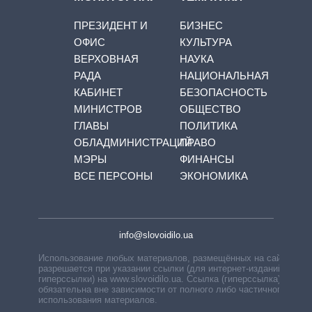
ПРЕЗИДЕНТ И
БИЗНЕС
ОФИС
КУЛЬТУРА
ВЕРХОВНАЯ
НАУКА
РАДА
НАЦИОНАЛЬНАЯ
КАБИНЕТ
БЕЗОПАСНОСТЬ
МИНИСТРОВ
ОБЩЕСТВО
ГЛАВЫ
ПОЛИТИКА
ОБЛАДМИНИСТРАЦИЙ
ПРАВО
МЭРЫ
ФИНАНСЫ
ВСЕ ПЕРСОНЫ
ЭКОНОМИКА
info@slovoidilo.ua
Использование любых материалов, размещённых на сайте,
разрешается при указании ссылки (для интернет-изданий —
гиперссылки) на www.slovoidilo.ua. Ссылка (гиперссылка)
обязательна вне зависимости от полного либо частичного
использования материалов.