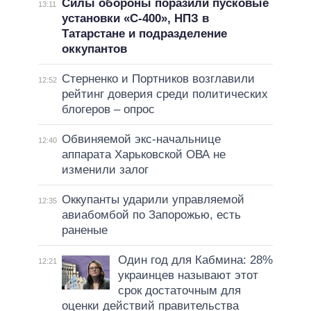
Силы обороны поразили пусковые
13:11
установки «С-400», НПЗ в
Татарстане и подразделение
оккупантов
Стерненко и Портников возглавили
12:52
рейтинг доверия среди политических
блогеров – опрос
Обвиняемой экс-начальнице
12:40
аппарата Харьковской ОВА не
изменили залог
Оккупанты ударили управляемой
12:35
авиабомбой по Запорожью, есть
раненые
Один год для Кабмина: 28%
12:21
украинцев называют этот
срок достаточным для
оценки действий правительства