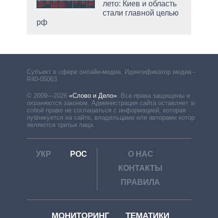
лето: Киев и область
стали главной целью
рф
Субъект в сфере онлайн-медиа. Идентификатор медиа –
R40-05063
© 2009—2026
«Слово и Дело»
.
Все права защищены и
охраняются законом. Администрация сайта оставляет за
собой право не соглашаться с информацией, которая
публикуется на сайте, владельцами или авторами которой
являются третьи лица.
УКР
РОС
О НАС
КОНТАКТЫ
ПРАВИЛА
МОНИТОРИНГ
ТЕМАТИКИ