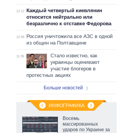
Каждый четвертый киевлянин
12:12
относится нейтрально или
безразлично к отставке Федорова
Россия уничтожила все АЗС в одной
12:06
из общин на Полтавщине
Стало известно, как
11:39
украинцы оценивают
участие блогеров в
протестных акциях
Больше новостей
ИНФОГРАФИКА
еля
Восемь
массированных
ударов по Украине за