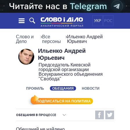
УКР
РОС
НОВОСТИ
Слово и
›
Все
›
Ильенко Андрей
Дело
персоны
Юрьевич
ОБЕЩАНИЯ
ЛЕНТА
ПОЛИТИКА
Ильенко Андрей
Юрьевич
СОБЫТИЯ
ЭКОНОМИКА
ПОЛИТИКИ
Председатель Киевской
СТАТЬИ
ОБЩЕСТВО
городской организации
Всеукраинского объединения
ИНФОГРАФИКА
МНЕНИЯ
МИР
ВСЕ ПОЛИТИКИ
"Свобода"
ОБЗОРЫ
ПРЕЗИДЕНТ И ОФИС
ВИДЕО
ПРОФИЛЬ
ОБЕЩАНИЯ
НОВОСТИ
ДАЙДЖЕСТЫ
ВЕРХОВНАЯ РАДА
ПОДДЕРЖАТЬ
КАБИНЕТ МИНИСТРОВ
ПОДПИСАТЬСЯ НА ПОЛИТИКА
ГЛАВЫ ОБЛАДМИНИСТРАЦИЙ
СРАВНЕНИЕ ПОЛИТИКОВ
ОБЕЩАНИЯ В ПРОЦЕССЕ
МЭРЫ
ВСЕ ПЕРСОНЫ
ВЫПОЛНЕННЫЕ ОБЕЩАНИЯ
Обещаний не найдено.