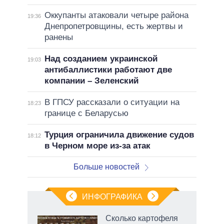
Оккупанты атаковали четыре района
19:36
Днепропетровщины, есть жертвы и
ранены
Над созданием украинской
19:03
антибаллистики работают две
компании – Зеленский
В ГПСУ рассказали о ситуации на
18:23
границе с Беларусью
Турция ограничила движение судов
18:12
в Черном море из-за атак
Больше новостей
ИНФОГРАФИКА
 5
Сколько картофеля