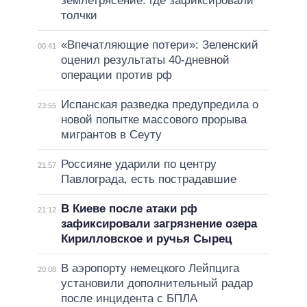
землетрясение: где зафиксировали
толчки
«Впечатляющие потери»: Зеленский
00:41
оценил результаты 40-дневной
операции против рф
Испанская разведка предупредила о
23:55
новой попытке массового прорыва
мигрантов в Сеуту
Россияне ударили по центру
21:57
Павлограда, есть пострадавшие
В Киеве после атаки рф
21:12
зафиксировали загрязнение озера
Кирилловское и ручья Сырец
В аэропорту немецкого Лейпцига
20:08
установили дополнительный радар
после инцидента с БПЛА