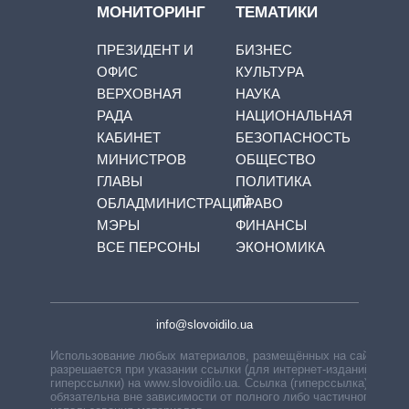
МОНИТОРИНГ
ТЕМАТИКИ
ПРЕЗИДЕНТ И
БИЗНЕС
ОФИС
КУЛЬТУРА
ВЕРХОВНАЯ
НАУКА
РАДА
НАЦИОНАЛЬНАЯ
КАБИНЕТ
БЕЗОПАСНОСТЬ
МИНИСТРОВ
ОБЩЕСТВО
ГЛАВЫ
ПОЛИТИКА
ОБЛАДМИНИСТРАЦИЙ
ПРАВО
МЭРЫ
ФИНАНСЫ
ВСЕ ПЕРСОНЫ
ЭКОНОМИКА
info@slovoidilo.ua
Использование любых материалов, размещённых на сайте,
разрешается при указании ссылки (для интернет-изданий —
гиперссылки) на www.slovoidilo.ua. Ссылка (гиперссылка)
обязательна вне зависимости от полного либо частичного