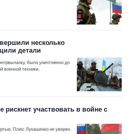
овершили несколько
бщили детали
онтрвылазку, было уничтожено до
й военной техники.
е рискнет участвовать в войне с
ертью. Плюс Лукашенко не уверен