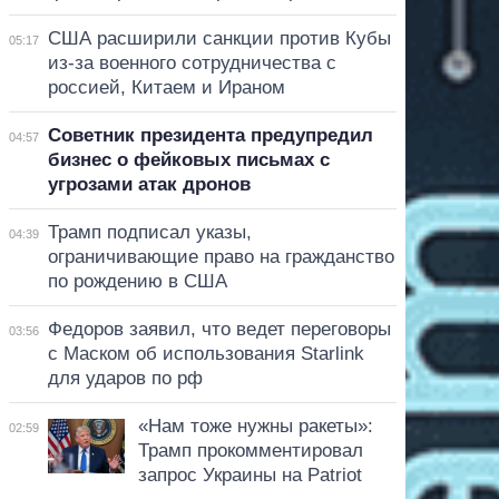
США расширили санкции против Кубы
05:17
из-за военного сотрудничества с
россией, Китаем и Ираном
Советник президента предупредил
04:57
бизнес о фейковых письмах с
угрозами атак дронов
Трамп подписал указы,
04:39
ограничивающие право на гражданство
по рождению в США
Федоров заявил, что ведет переговоры
03:56
с Маском об использования Starlink
для ударов по рф
«Нам тоже нужны ракеты»:
02:59
Трамп прокомментировал
запрос Украины на Patriot