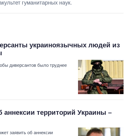
акультет гуманитарных наук.
иверсанты украиноязычных людей из
ы
Восемь
чтобы диверсантов было труднее
массированных
ударов по Украине
за лето: Киев и
область стали
главной целью рф
об аннексии территорий Украины –
ожет заявить об аннексии