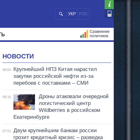
УКР
РОС
Сравнение
ТЬ
политиков
СТРАЦИЙ
МЭРЫ
ВСЕ ПЕРСОНЫ
НОВОСТИ
Крупнейший НПЗ Китая нарастил
08:54
закупки российской нефти из-за
перебоев с поставками – СМИ
Дроны атаковали очередной
08:16
логистический центр
Wildberries в российском
Екатеринбурге
Двум крупнейшим банкам россии
07:51
грозит кредитный кризис – разведка