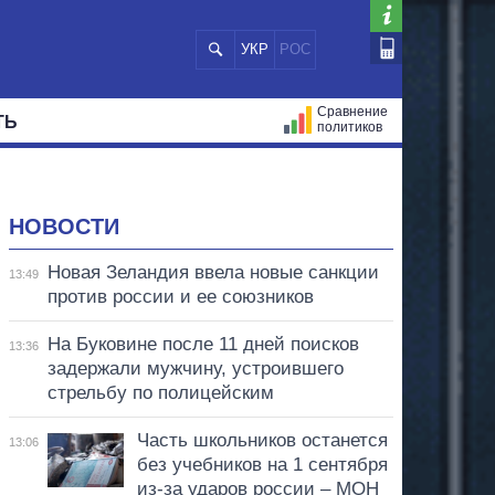
УКР
РОС
Сравнение
ТЬ
политиков
СТРАЦИЙ
МЭРЫ
ВСЕ ПЕРСОНЫ
НОВОСТИ
Новая Зеландия ввела новые санкции
13:49
против россии и ее союзников
На Буковине после 11 дней поисков
13:36
задержали мужчину, устроившего
стрельбу по полицейским
Часть школьников останется
13:06
без учебников на 1 сентября
из-за ударов россии – МОН