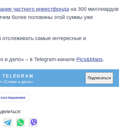
дание частного инвестфонда
на 300 миллиардов
ичем более половины этой суммы уже
об отслеживать самые интересные и
о и дело» – в Telegram-канале
Pics&Maps
.
В TELEGRAM
Подписаться
т «Слово и дело»
 соглашение
делиться: