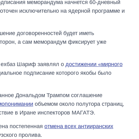
подписания меморандума начнется 60-дневный
доточен исключительно на ядерной программе и
ушение договоренностей будет иметь
торон, а сам меморандум фиксирует уже
Шехбаз Шариф заявлял о
достижении «мирного
альное подписание которого якобы было
ванное Дональдом Трампом соглашение
мопонимании
объемом около полутора страниц,
тствие в Иране инспекторов МАГАТЭ.
рена постепенная
отмена всех антииранских
зского пролива.