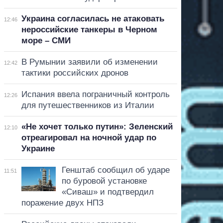
Украина согласилась не атаковать
12:46
нероссийские танкеры в Черном
море – СМИ
В Румынии заявили об изменении
12:42
тактики российских дронов
Испания ввела пограничный контроль
12:26
для путешественников из Италии
«Не хочет только путин»: Зеленский
12:10
отреагировал на ночной удар по
Украине
Генштаб сообщил об ударе
11:51
по буровой установке
«Сиваш» и подтвердил
поражение двух НПЗ