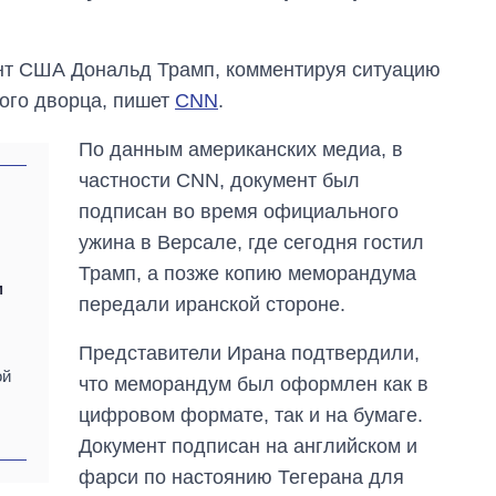
нт США Дональд Трамп, комментируя ситуацию
ого дворца, пишет
CNN
.
По данным американских медиа, в
частности CNN, документ был
подписан во время официального
ужина в Версале, где сегодня гостил
Трамп, а позже копию меморандума
м
передали иранской стороне.
Сколько
картофеля
Представители Ирана подтвердили,
выращивали в
ой
что меморандум был оформлен как в
Украине до и во
время большой
цифровом формате, так и на бумаге.
войны
Документ подписан на английском и
фарси по настоянию Тегерана для