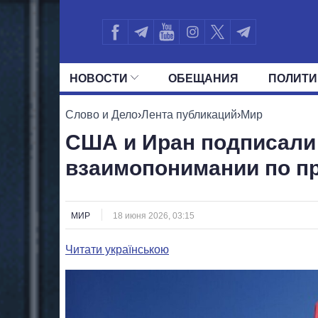
НОВОСТИ
ОБЕЩАНИЯ
ПОЛИТИ
ВСЕ ПОЛИТИКИ
ПРЕЗИДЕНТ И ОФ
Слово и Дело
›
Лента публикаций
›
Мир
США и Иран подписали
взаимопонимании по п
МИР
18 июня 2026, 03:15
Читати українською