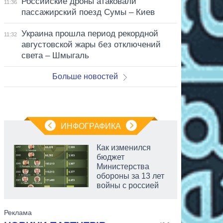
Российские дроны атаковали
11:36
пассажирский поезд Сумы – Киев
Украина прошла период рекордной
11:32
августовской жары без отключений
света – Шмыгаль
Больше новостей
ИНФОГРАФИКА
Как изменился
бюджет
Министерства
обороны за 13 лет
войны с россией