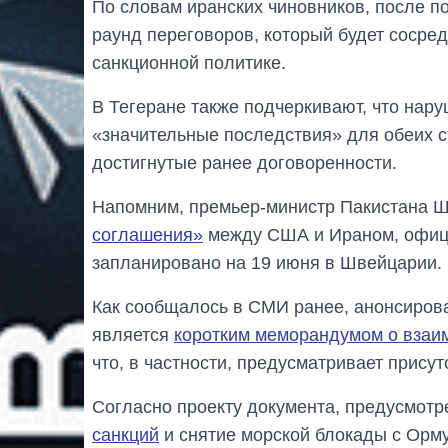
По словам иранских чиновников, после 
раунд переговоров, который будет сосре
санкционной политике.
В Тегеране также подчеркивают, что нар
«значительные последствия» для обеих с
достигнутые ранее договоренности.
Напомним, премьер-министр Пакистана 
соглашения»
между США и Ираном, офици
запланировано на 19 июня в Швейцарии.
Как сообщалось в СМИ ранее, анонсиро
является
коротким меморандумом о взаи
что, в частности, предусматривает прису
Согласно проекту документа, предусмот
санкций
и снятие морской блокады с Орму