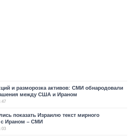
кций и разморозка активов: СМИ обнародовали
лашения между США и Ираном
:47
лись показать Израилю текст мирного
 с Ираном – СМИ
:03