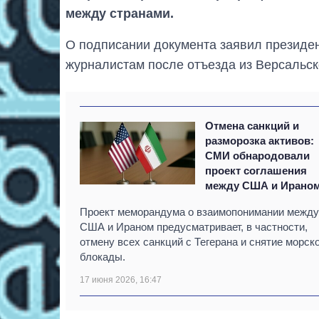
между странами.
О подписании документа заявил президе
журналистам после отъезда из Версальск
Отмена санкций и
разморозка активов:
СМИ обнародовали
проект соглашения
между США и Ирано
Проект меморандума о взаимопонимании между
США и Ираном предусматривает, в частности,
отмену всех санкций с Тегерана и снятие морск
блокады.
17 июня 2026, 16:47