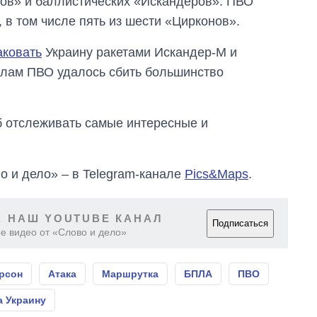
онов» и баллистических «Искандеров». ПВО
, в том числе пять из шести «Цирконов».
аковать
Украину ракетами Искандер-М и
илам ПВО удалось сбить большинство
об отслеживать самые интересные и
о и дело» – в Telegram-канале
Pics&Maps
.
 НАШ YOUTUBE КАНАЛ
Подписаться
е видео от «Слово и дело»
рсон
Атака
Маршрутка
БПЛА
ПВО
а Украину