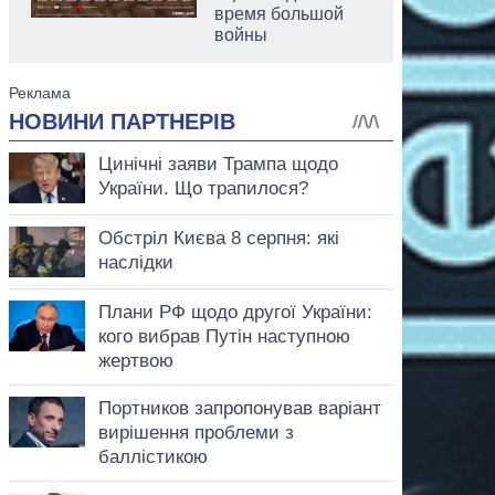
время большой
войны
аспирант