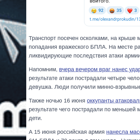
Транспорт посечен осколками, на крыше 
попадания вражеского БПЛА. На месте р
ликвидирующие последствия атаки армии
Напомним,
вчера вечером враг нанес уд
результате атаки пострадали четыре чел
девушка. Люди получили минно-взрывные
Также ночью 16 июня
оккупанты атаковал
результате чего пострадали по меньшей 
дети.
А 15 июня российская армия
нанесла мас