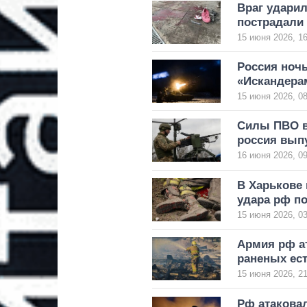
Враг ударил
пострадали
15 июня 2026, 16
Россия ноч
«Искандера
15 июня 2026, 08
Силы ПВО в
россия выпу
16 июня 2026, 09
В Харькове 
удара рф по
15 июня 2026, 03
Армия рф ат
раненых ест
15 июня 2026, 21
Рф атакова