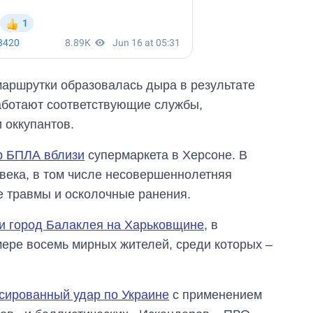
маршрутки образовалась дыра в результате
аботают соответствующие службы,
 оккупантов.
ар БПЛА вблизи
супермаркета в Херсоне. В
овека, в том числе несовершеннолетняя
 травмы и осколочные ранения.
и город Балаклея на Харьковщине,
в
мере восемь мирных жителей, среди которых –
сированный удар по Украине
с применением