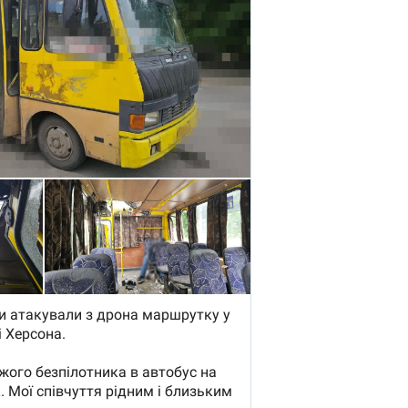
область стали
главной целью рф