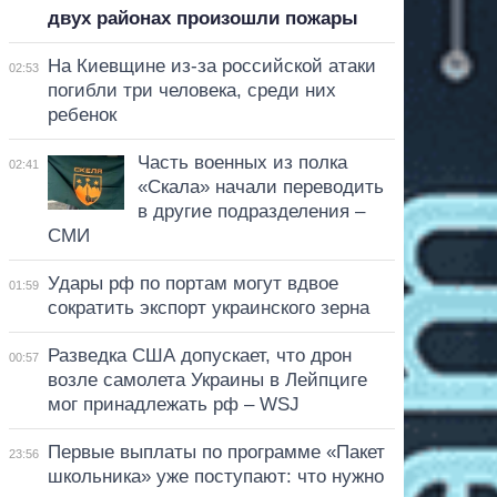
двух районах произошли пожары
На Киевщине из-за российской атаки
02:53
погибли три человека, среди них
ребенок
Часть военных из полка
02:41
«Скала» начали переводить
в другие подразделения –
СМИ
Удары рф по портам могут вдвое
01:59
сократить экспорт украинского зерна
Разведка США допускает, что дрон
00:57
возле самолета Украины в Лейпциге
мог принадлежать рф – WSJ
Первые выплаты по программе «Пакет
23:56
школьника» уже поступают: что нужно