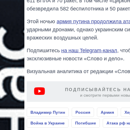
611 БПЛА и 70 ракет, в том числе «Цирк
обезвредила 582 беспилотника и 50 ракет
Этой ночью
армия путина продолжила ат
ударными дронами, однако украинским с
вражеских воздушных целей.
Подпишитесь
на наш Telegram-канал
, чт
эксклюзивные новости «Слово и дело».
Визуальная аналитика от редакции «Слов
ПОДПИСЫВАЙТЕСЬ НА
и смотрите первыми новы
Владимир Путин
Россия
Армия
Хе
Война в Украине
Погибшие
Атака рф н