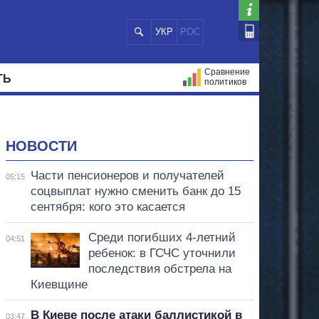
УКР
РОС
Сравнение
ТЬ
политиков
СТРАЦИЙ
МЭРЫ
ВСЕ ПЕРСОНЫ
НОВОСТИ
Части пенсионеров и получателей
05:15
соцвыплат нужно сменить банк до 15
сентября: кого это касается
Среди погибших 4-летний
04:51
ребенок: в ГСЧС уточнили
последствия обстрела на
Киевщине
В Киеве после атаки баллистикой в
03:47