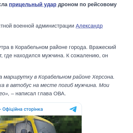
сла
прицельный удар
дроном по рейсовому
стной военной администрации
Александр
утра в Корабельном районе города. Вражеский
, где находился мужчина. К сожалению, он
на маршрутку в Корабельном районе Херсона.
ка в автобус на месте погиб мужчина. Мои
го»,
– написал глава ОВА.
Восемь
массированных
ударов по Украине
за лето: Киев и