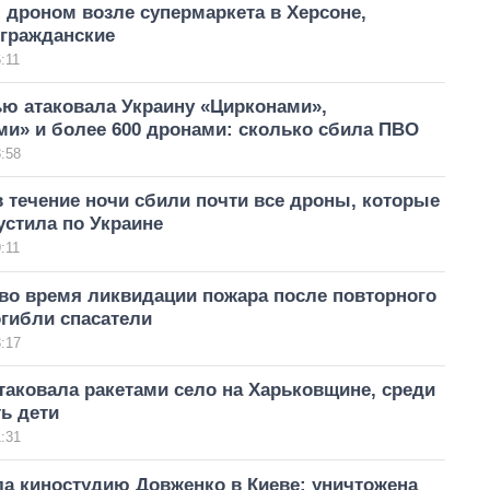
 дроном возле супермаркета в Херсоне,
 гражданские
:11
ью атаковала Украину «Цирконами»,
ми» и более 600 дронами: сколько сбила ПВО
:58
 течение ночи сбили почти все дроны, которые
стила по Украине
:11
во время ликвидации пожара после повторного
гибли спасатели
:17
аковала ракетами село на Харьковщине, среди
ь дети
:31
ла киностудию Довженко в Киеве: уничтожена