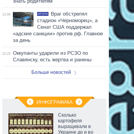
знать родителям
Враг обстрелял
ИТОГИ
23:09
стадион «Черноморец», а
Сенат США поддержал
«адские санкции» против рф. Главное
за день
Оккупанты ударили из РСЗО по
22:29
Славянску, есть жертва и ранены
Больше новостей
ИНФОГРАФИКА
Сколько
картофеля
выращивали в
Украине до и во