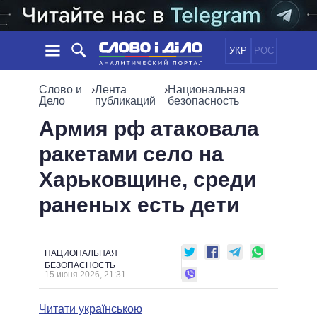
УКР
РОС
НОВОСТИ
Слово и
›
Лента
›
Национальная
Дело
публикаций
безопасность
ОБЕЩАНИЯ
ЛЕНТА
ПОЛИТИКА
Армия рф атаковала
СОБЫТИЯ
ЭКОНОМИКА
ракетами село на
ПОЛИТИКИ
СТАТЬИ
ОБЩЕСТВО
Харьковщине, среди
ИНФОГРАФИКА
МНЕНИЯ
МИР
ВСЕ ПОЛИТИКИ
раненых есть дети
ОБЗОРЫ
ПРЕЗИДЕНТ И ОФИС
ВИДЕО
ДАЙДЖЕСТЫ
ВЕРХОВНАЯ РАДА
ПОДДЕРЖАТЬ
КАБИНЕТ МИНИСТРОВ
НАЦИОНАЛЬНАЯ
ГЛАВЫ ОБЛАДМИНИСТРАЦИЙ
БЕЗОПАСНОСТЬ
СРАВНЕНИЕ ПОЛИТИКОВ
15 июня 2026, 21:31
МЭРЫ
ВСЕ ПЕРСОНЫ
Читати українською