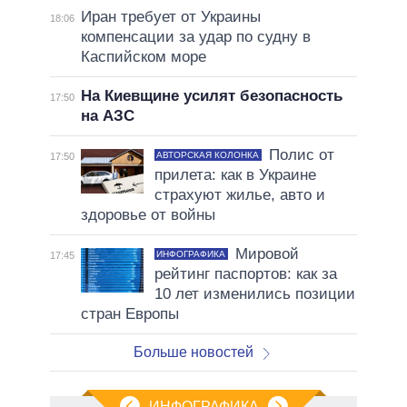
Иран требует от Украины
18:06
компенсации за удар по судну в
Каспийском море
На Киевщине усилят безопасность
17:50
на АЗС
Полис от
АВТОРСКАЯ КОЛОНКА
17:50
прилета: как в Украине
страхуют жилье, авто и
здоровье от войны
Мировой
ИНФОГРАФИКА
17:45
рейтинг паспортов: как за
10 лет изменились позиции
стран Европы
Больше новостей
ИНФОГРАФИКА