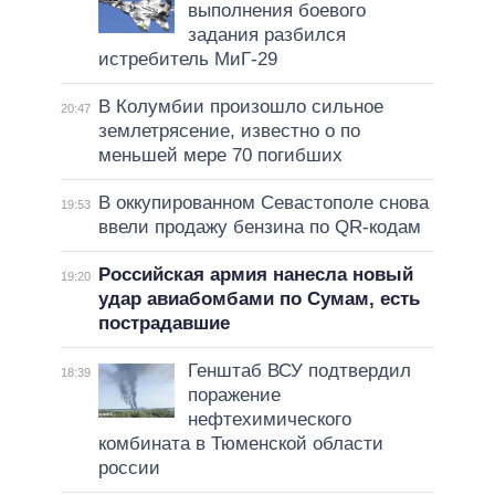
выполнения боевого
задания разбился
истребитель МиГ-29
В Колумбии произошло сильное
20:47
землетрясение, известно о по
меньшей мере 70 погибших
В оккупированном Севастополе снова
19:53
ввели продажу бензина по QR-кодам
Российская армия нанесла новый
19:20
удар авиабомбами по Сумам, есть
пострадавшие
Генштаб ВСУ подтвердил
18:39
поражение
нефтехимического
комбината в Тюменской области
россии