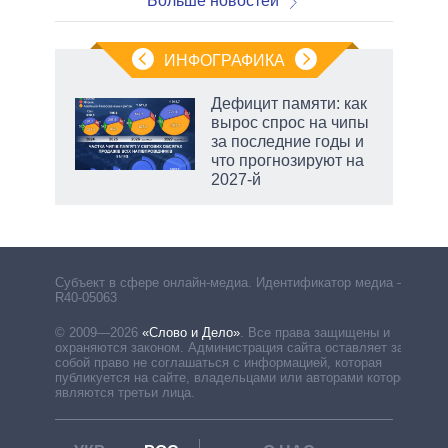
Больше новостей
ИНФОГРАФИКА
Дефицит памяти: как
вырос спрос на чипы
за последние годы и
что прогнозируют на
2027-й
Субъект в сфере онлайн-медиа. Идентификатор медиа –
R40-05063
© 2009—2026
«Слово и Дело»
.
Все права защищены и
охраняются законом. Администрация сайта оставляет за
собой право не соглашаться с информацией, которая
публикуется на сайте, владельцами или авторами которой
являются третьи лица.