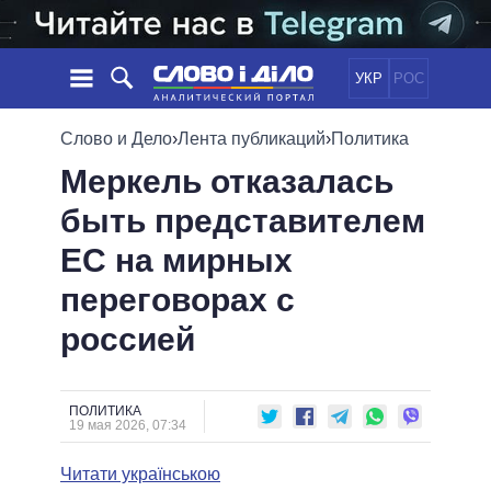
УКР
РОС
НОВОСТИ
Слово и Дело
›
Лента публикаций
›
Политика
Меркель отказалась
ОБЕЩАНИЯ
ЛЕНТА
ПОЛИТИКА
быть представителем
СОБЫТИЯ
ЭКОНОМИКА
ПОЛИТИКИ
ЕС на мирных
СТАТЬИ
ОБЩЕСТВО
ИНФОГРАФИКА
МНЕНИЯ
МИР
ВСЕ ПОЛИТИКИ
переговорах с
ОБЗОРЫ
ПРЕЗИДЕНТ И ОФИС
россией
ВИДЕО
ДАЙДЖЕСТЫ
ВЕРХОВНАЯ РАДА
ПОДДЕРЖАТЬ
КАБИНЕТ МИНИСТРОВ
ГЛАВЫ ОБЛАДМИНИСТРАЦИЙ
ПОЛИТИКА
СРАВНЕНИЕ ПОЛИТИКОВ
19 мая 2026, 07:34
МЭРЫ
Читати українською
ВСЕ ПЕРСОНЫ