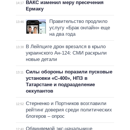
ВАКС изменил меру пресечения
14:17
Ермаку
Правительство продлило
13:46
услугу «Брак онлайн» еще
на два года
В Лейпциге дрон врезался в крыло
13:38
украинского Ан-124: СМИ раскрыли
новые детали
Силы обороны поразили пусковые
13:11
установки «С-400», НПЗ в
Татарстане и подразделение
оккупантов
Стерненко и Портников возглавили
12:52
рейтинг доверия среди политических
блогеров – опрос
Обвиняемой экс-начальнице
12:40