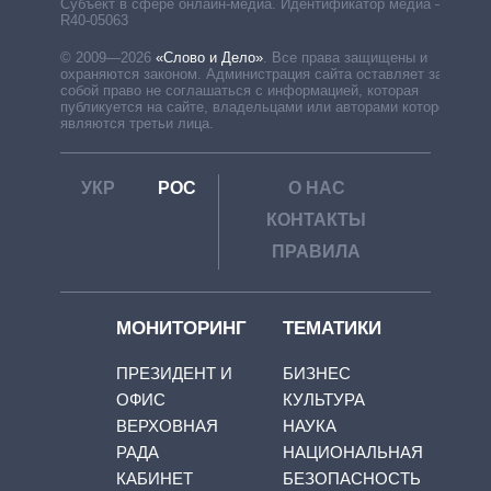
Субъект в сфере онлайн-медиа. Идентификатор медиа –
R40-05063
© 2009—2026
«Слово и Дело»
.
Все права защищены и
охраняются законом. Администрация сайта оставляет за
собой право не соглашаться с информацией, которая
публикуется на сайте, владельцами или авторами которой
являются третьи лица.
УКР
РОС
О НАС
КОНТАКТЫ
ПРАВИЛА
МОНИТОРИНГ
ТЕМАТИКИ
ПРЕЗИДЕНТ И
БИЗНЕС
ОФИС
КУЛЬТУРА
ВЕРХОВНАЯ
НАУКА
РАДА
НАЦИОНАЛЬНАЯ
КАБИНЕТ
БЕЗОПАСНОСТЬ