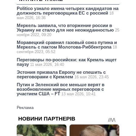
Politico узнало имена четырех кандидатов на
должность переговорщика ЕС с россией
18
мая 2026, 16:36
Меркель заявила, что вторжение россии в
Украину не стало для нее неожиданностью
25
ноября 2022, 09:20
Моравецкий сравнил газовый союз путина и
Меркель с пактом Молотова-Риббентропа
18
сентября 2023, 05:52
Переговоры по-российски: как Кремль ищет
паузу
11 мая 2026, 16:40
Эстония призвала Европу не спешить с
переговорами с Кремлем
16 мая 2026, 23:45
Путин и Зеленский все меньше верят в
возобновление мирных переговоров с
участием США – FT
13 мая 2026, 10:41