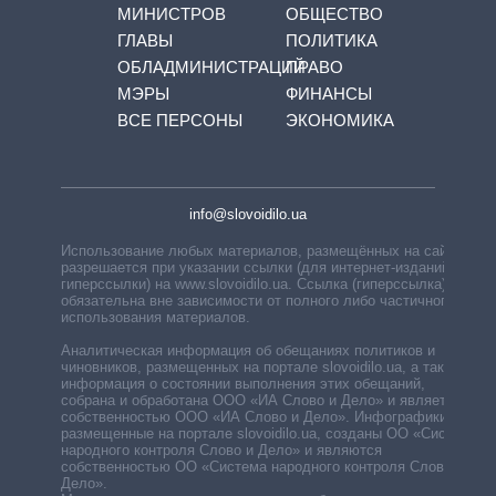
МИНИСТРОВ
ОБЩЕСТВО
ГЛАВЫ
ПОЛИТИКА
ОБЛАДМИНИСТРАЦИЙ
ПРАВО
МЭРЫ
ФИНАНСЫ
ВСЕ ПЕРСОНЫ
ЭКОНОМИКА
info@slovoidilo.ua
Использование любых материалов, размещённых на сайте,
разрешается при указании ссылки (для интернет-изданий —
гиперссылки) на www.slovoidilo.ua. Ссылка (гиперссылка)
обязательна вне зависимости от полного либо частичного
использования материалов.
Аналитическая информация об обещаниях политиков и
чиновников, размещенных на портале slovoidilo.ua, а также
информация о состоянии выполнения этих обещаний,
собрана и обработана ООО «ИА Слово и Дело» и является
собственностью ООО «ИА Слово и Дело». Инфографики,
размещенные на портале slovoidilo.ua, созданы ОО «Система
народного контроля Слово и Дело» и являются
собственностью ОО «Система народного контроля Слово и
Дело».