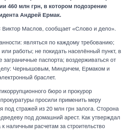
ии 460 млн грн, в котором подозрение
идента Андрей Ермак.
 Виктор Маслов, сообщает «Слово и дело».
анности: являться по каждому требованию;
или работы; не покидать населённый пункт, в
е заграничные паспорта; воздерживаться от
делу: Чернышовым, Миндичем, Ермаком и
 электронный браслет.
нтикоррупционного бюро и прокурор
прокуратуры просили применить меру
 под стражей из 20 млн грн залога. Сторона
едведеву под домашний арест. Как утверждал
Восемь
 к наличным расчетам за строительство
массированных
ударов по Украине
за лето: Киев и