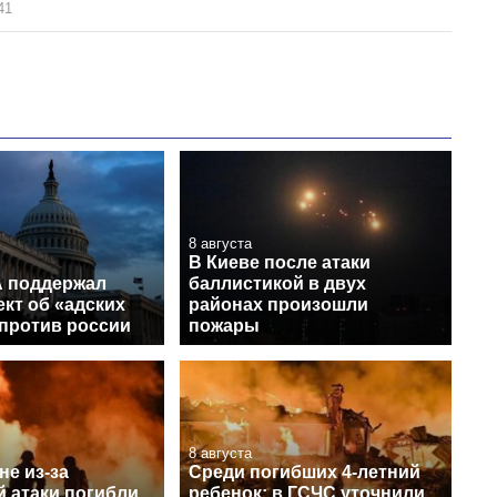
41
8 августа
В Киеве после атаки
 поддержал
баллистикой в двух
кт об «адских
районах произошли
 против россии
пожары
8 августа
е из-за
Среди погибших 4-летний
й атаки погибли
ребенок: в ГСЧС уточнили