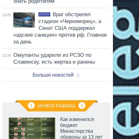
знать родителям
Враг обстрелял
ИТОГИ
23:09
стадион «Черноморец», а
Сенат США поддержал
«адские санкции» против рф. Главное
за день
Оккупанты ударили из РСЗО по
22:29
Славянску, есть жертва и ранены
Больше новостей
ИНФОГРАФИКА
Как изменился
бюджет
Министерства
обороны за 13 лет