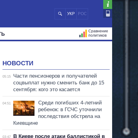
УКР
РОС
Сравнение
ТЬ
политиков
СТРАЦИЙ
МЭРЫ
ВСЕ ПЕРСОНЫ
НОВОСТИ
Части пенсионеров и получателей
05:15
соцвыплат нужно сменить банк до 15
сентября: кого это касается
Среди погибших 4-летний
04:51
ребенок: в ГСЧС уточнили
последствия обстрела на
Киевщине
В Киеве после атаки баллистикой в
03:47