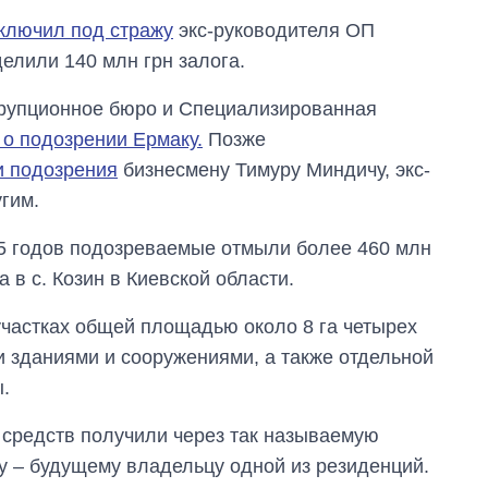
область стали
ключил под стражу
экс-руководителя ОП
главной целью рф
елили 140 млн грн залога.
рупционное бюро и Специализированная
о подозрении Ермаку.
Позже
и подозрения
бизнесмену Тимуру Миндичу, экс-
гим.
25 годов подозреваемые отмыли более 460 млн
 в с. Козин в Киевской области.
участках общей площадью около 8 га четырех
 зданиями и сооружениями, а также отдельной
.
 средств получили через так называемую
у – будущему владельцу одной из резиденций.