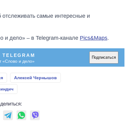
об отслеживать самые интересные и
о и дело» – в Telegram-канале
Pics&Maps
.
В TELEGRAM
Подписаться
т «Слово и дело»
ия
Алексей Чернышов
Миндич
делиться: