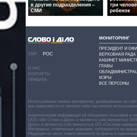
в другие подразделения –
три челове
СМИ
ребенок
МОНИТОРИНГ
ПРЕЗИДЕНТ И ОФ
УКР
РОС
ВЕРХОВНАЯ РАДА
КАБИНЕТ МИНИСТ
ГЛАВЫ
О НАС
ОБЛАДМИНИСТРА
КОНТАКТЫ
МЭРЫ
ПРАВИЛА
ВСЕ ПЕРСОНЫ
Использование любых материалов, размещённых на сайте,
вне зависимости от полного либо частичного использова
Аналитическая информация об обещаниях политиков и чин
ООО «ИА Слово и Дело» и является собственностью ООО 
Дело» и являются собственностью ОО «Система народног
Материалы, отмеченные значками, публикуются на права
Редакция не несет ответственности за факты и оценочны