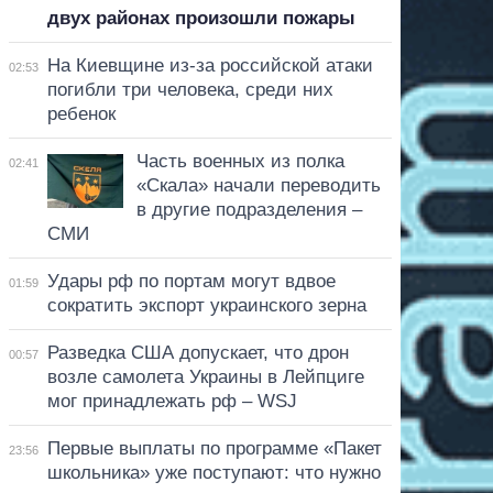
двух районах произошли пожары
На Киевщине из-за российской атаки
02:53
погибли три человека, среди них
ребенок
Часть военных из полка
02:41
«Скала» начали переводить
в другие подразделения –
СМИ
Удары рф по портам могут вдвое
01:59
сократить экспорт украинского зерна
Разведка США допускает, что дрон
00:57
возле самолета Украины в Лейпциге
мог принадлежать рф – WSJ
Первые выплаты по программе «Пакет
23:56
школьника» уже поступают: что нужно