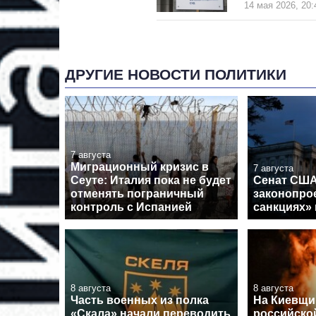
14 мая 2026, 20:
ДРУГИЕ НОВОСТИ ПОЛИТИКИ
7 августа
Миграционный кризис в
7 августа
Сеуте: Италия пока не будет
Сенат США
отменять пограничный
законопрое
контроль с Испанией
санкциях»
8 августа
8 августа
Часть военных из полка
На Киевщин
«Скала» начали переводить
российско