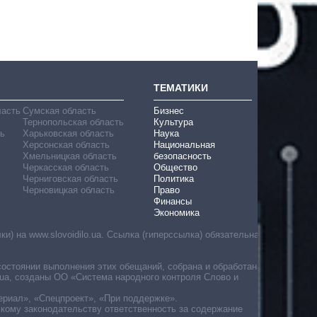
ТЕМАТИКИ
ласть
Сумская область
Бизнес
Тернопольская область
Культура
ь
Харьковская область
Наука
Херсонская область
Национальная
Хмельницкая область
безопасность
Черкасская область
Общество
Черниговская область
Политика
Черновицкая область
Право
Финансы
Экономика
) на www.slovoidilo.ua. Ссылка (гиперссылка) обязательна
состоянии выполнения этих обещаний, собрана и обработана
ua, созданы ОО «Система народного контроля Слово и
ериал», «Спецпроект», «При поддержке».
скому законодательству ответственность за содержание