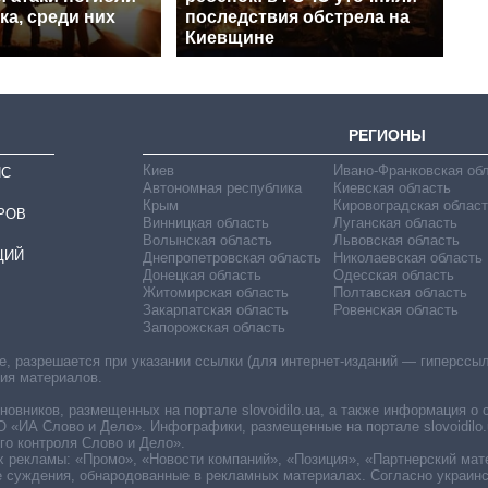
ка, среди них
последствия обстрела на
Киевщине
РЕГИОНЫ
Киев
Ивано-Франковская об
ИС
Автономная республика
Киевская область
Крым
Кировоградская област
РОВ
Винницкая область
Луганская область
Волынская область
Львовская область
ЦИЙ
Днепропетровская область
Николаевская область
Донецкая область
Одесская область
Житомирская область
Полтавская область
Закарпатская область
Ровенская область
Запорожская область
 разрешается при указании ссылки (для интернет-изданий — гиперссылки
ния материалов.
овников, размещенных на портале slovoidilo.ua, а также информация о 
«ИА Слово и Дело». Инфографики, размещенные на портале slovoidilo.
о контроля Слово и Дело».
х рекламы: «Промо», «Новости компаний», «Позиция», «Партнерский мат
е суждения, обнародованные в рекламных материалах. Согласно украин