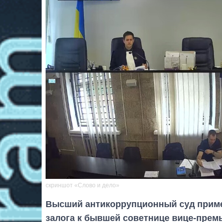
скриншот «Слово и дело»
Высший антикоррупционный суд примен
залога к бывшей советнице вице-пре