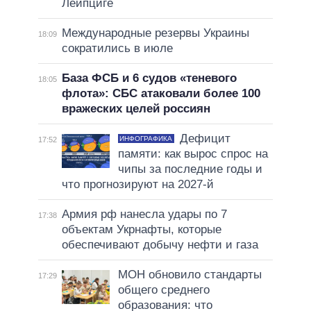
Лейпциге
Международные резервы Украины
18:09
сократились в июле
База ФСБ и 6 судов «теневого
18:05
флота»: СБС атаковали более 100
вражеских целей россиян
Дефицит
ИНФОГРАФИКА
17:52
памяти: как вырос спрос на
чипы за последние годы и
что прогнозируют на 2027-й
Армия рф нанесла удары по 7
17:38
объектам Укрнафты, которые
обеспечивают добычу нефти и газа
МОН обновило стандарты
17:29
общего среднего
образования: что