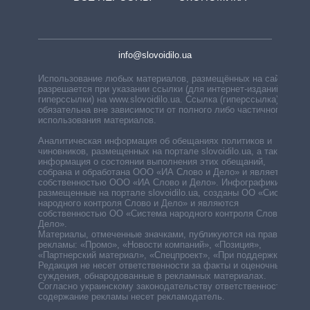
info@slovoidilo.ua
Использование любых материалов, размещённых на сайте,
разрешается при указании ссылки (для интернет-изданий —
гиперссылки) на www.slovoidilo.ua. Ссылка (гиперссылка)
обязательна вне зависимости от полного либо частичного
использования материалов.
Аналитическая информация об обещаниях политиков и
чиновников, размещенных на портале slovoidilo.ua, а также
информация о состоянии выполнения этих обещаний,
собрана и обработана ООО «ИА Слово и Дело» и является
собственностью ООО «ИА Слово и Дело». Инфографики,
размещенные на портале slovoidilo.ua, созданы ОО «Система
народного контроля Слово и Дело» и являются
собственностью ОО «Система народного контроля Слово и
Дело».
Материалы, отмеченные значками, публикуются на правах
рекламы: «Промо», «Новости компаний», «Позиция»,
«Партнерский материал», «Спецпроект», «При поддержке».
Редакция не несет ответственности за факты и оценочные
суждения, обнародованные в рекламных материалах.
Согласно украинскому законодательству ответственность за
содержание рекламы несет рекламодатель.