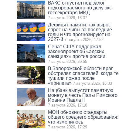
ВАКС отпустил под залог
подозреваемого по делу экс-
госсекретаря МИД
7 августа 2026, 16:37
Дефицит памяти: как вырос
спрос на чипы за последние
годы и что прогнозируют на
2027-й
7 августа 2026, 17:52
Сенат США поддержал
законопроект об «адских
санкциях» против россии
7 августа 2026, 20:55
В Запорожской области враг
обстрелял спасателей, когда те
тушили пожар после
«прилета»
7 августа 2026, 16:33
Нацбанк выпустит памятную
монету в честь Папы Римского
Иоанна Павла II
7 августа 2026, 17:10
МОН обновило стандарты
общего среднего образования:
что изменилось
7 августа 2026, 17:29