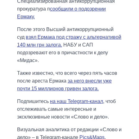
Специализированная антикоррупционная
прокуратура п
сообщили о подозрении
Ермаку.
После этого Высший антикоррупционный
суд
взял Ермака под стражу с альтернативой
140 млн грн залога.
НАБУ и САП
подозревают его в причастности к делу
«Мидас».
Также известно, что всего через пять часов
после ареста Ермака
за него внесли уже
почти 15 миллионов гривен залога.
Подпишитесь
на наш Telegram-канал
, чтоб
отслеживать самые интересные и
эксклюзивные новости «Слово и дело».
Визуальная аналитика от редакции «Слово и
дело» – в Telegram-канале
Pics&Maps
.