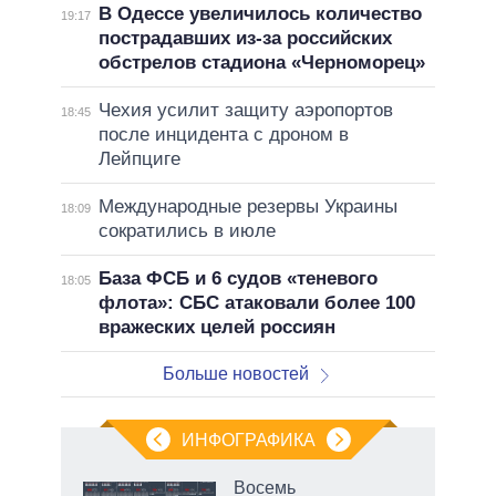
В Одессе увеличилось количество
19:17
пострадавших из-за российских
обстрелов стадиона «Черноморец»
Чехия усилит защиту аэропортов
18:45
после инцидента с дроном в
Лейпциге
Международные резервы Украины
18:09
сократились в июле
База ФСБ и 6 судов «теневого
18:05
флота»: СБС атаковали более 100
вражеских целей россиян
Больше новостей
ИНФОГРАФИКА
еля
Восемь