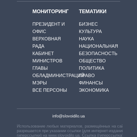
МОНИТОРИНГ
ТЕМАТИКИ
ПРЕЗИДЕНТ И
БИЗНЕС
ОФИС
КУЛЬТУРА
ВЕРХОВНАЯ
НАУКА
РАДА
НАЦИОНАЛЬНАЯ
КАБИНЕТ
БЕЗОПАСНОСТЬ
МИНИСТРОВ
ОБЩЕСТВО
ГЛАВЫ
ПОЛИТИКА
ОБЛАДМИНИСТРАЦИЙ
ПРАВО
МЭРЫ
ФИНАНСЫ
ВСЕ ПЕРСОНЫ
ЭКОНОМИКА
info@slovoidilo.ua
Использование любых материалов, размещённых на сайте,
разрешается при указании ссылки (для интернет-изданий —
гиперссылки) на www.slovoidilo.ua. Ссылка (гиперссылка)