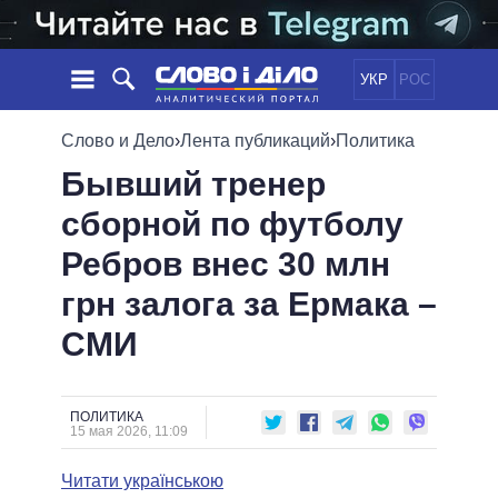
УКР
РОС
НОВОСТИ
Слово и Дело
›
Лента публикаций
›
Политика
Бывший тренер
ОБЕЩАНИЯ
ЛЕНТА
ПОЛИТИКА
сборной по футболу
СОБЫТИЯ
ЭКОНОМИКА
ПОЛИТИКИ
Ребров внес 30 млн
СТАТЬИ
ОБЩЕСТВО
ИНФОГРАФИКА
МНЕНИЯ
МИР
ВСЕ ПОЛИТИКИ
грн залога за Ермака –
ОБЗОРЫ
ПРЕЗИДЕНТ И ОФИС
СМИ
ВИДЕО
ДАЙДЖЕСТЫ
ВЕРХОВНАЯ РАДА
ПОДДЕРЖАТЬ
КАБИНЕТ МИНИСТРОВ
ГЛАВЫ ОБЛАДМИНИСТРАЦИЙ
ПОЛИТИКА
СРАВНЕНИЕ ПОЛИТИКОВ
15 мая 2026, 11:09
МЭРЫ
Читати українською
ВСЕ ПЕРСОНЫ