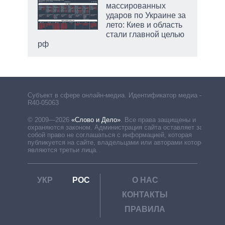
массированных
ударов по Украине за
лето: Киев и область
стали главной целью
рф
Субъект в сфере онлайн-медиа. Идентификатор медиа –
R40-05063
© 2009—2026
«Слово и Дело»
.
Все права защищены и
охраняются законом. Администрация сайта оставляет за
собой право не соглашаться с информацией, которая
публикуется на сайте, владельцами или авторами которой
являются третьи лица.
УКР
РОС
О НАС
КОНТАКТЫ
ПРАВИЛА