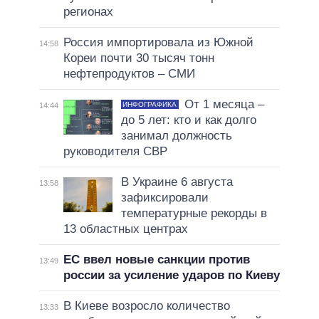
регионах
Россия импортировала из Южной
14:58
Кореи почти 30 тысяч тонн
нефтепродуктов – СМИ
От 1 месяца –
ИНФОГРАФИКА
14:44
до 5 лет: кто и как долго
занимал должность
руководителя СВР
В Украине 6 августа
13:58
зафиксировали
температурные рекорды в
13 областных центрах
ЕС ввел новые санкции против
13:49
россии за усиление ударов по Киеву
В Киеве возросло количество
13:33