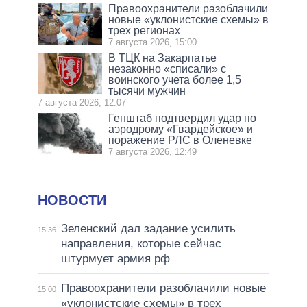
Правоохранители разоблачили
новые «уклонистские схемы» в
трех регионах
7 августа 2026, 15:00
В ТЦК на Закарпатье
незаконно «списали» с
воинского учета более 1,5
тысячи мужчин
7 августа 2026, 12:07
Генштаб подтвердил удар по
аэродрому «Гвардейское» и
поражение РЛС в Оленевке
7 августа 2026, 12:49
НОВОСТИ
Зеленский дал задание усилить
15:36
направления, которые сейчас
штурмует армия рф
Правоохранители разоблачили новые
15:00
«уклонистские схемы» в трех