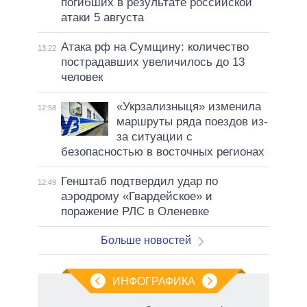
погибших в результате российской
атаки 5 августа
Атака рф на Сумщину: количество
13:22
пострадавших увеличилось до 13
человек
«Укрзализныця» изменила
12:58
маршруты ряда поездов из-
за ситуации с
безопасностью в восточных регионах
Генштаб подтвердил удар по
12:49
аэродрому «Гвардейское» и
поражение РЛС в Оленевке
Больше новостей
ИНФОГРАФИКА