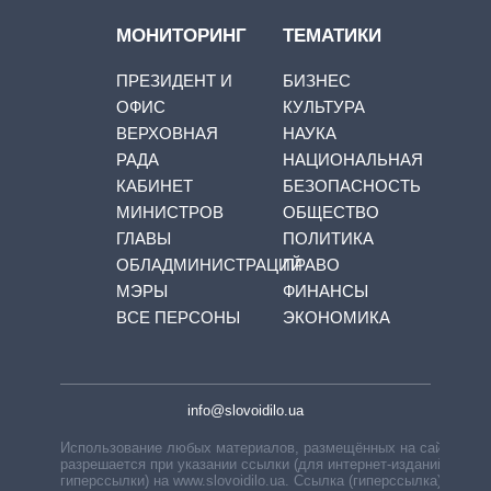
МОНИТОРИНГ
ТЕМАТИКИ
ПРЕЗИДЕНТ И
БИЗНЕС
ОФИС
КУЛЬТУРА
ВЕРХОВНАЯ
НАУКА
РАДА
НАЦИОНАЛЬНАЯ
КАБИНЕТ
БЕЗОПАСНОСТЬ
МИНИСТРОВ
ОБЩЕСТВО
ГЛАВЫ
ПОЛИТИКА
ОБЛАДМИНИСТРАЦИЙ
ПРАВО
МЭРЫ
ФИНАНСЫ
ВСЕ ПЕРСОНЫ
ЭКОНОМИКА
info@slovoidilo.ua
Использование любых материалов, размещённых на сайте,
разрешается при указании ссылки (для интернет-изданий —
гиперссылки) на www.slovoidilo.ua. Ссылка (гиперссылка)