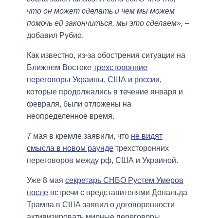
что он может сделать и чем мы можем
помочь ей закончиться, мы это сделаем»,
–
добавил Рубио.
Как известно, из-за обострения ситуации на
Ближнем Востоке
трехсторонние
переговоры Украины, США и россии,
которые продолжались в течение января и
февраля, были отложены на
неопределенное время.
7 мая в кремле заявили, что
не видят
смысла в новом раунде
трехсторонних
переговоров между рф, США и Украиной.
Уже 8 мая
секретарь СНБО Рустем Умеров
после
встречи с представителями Дональда
Трампа в США заявил о договоренности
активизировать мирные переговоры.