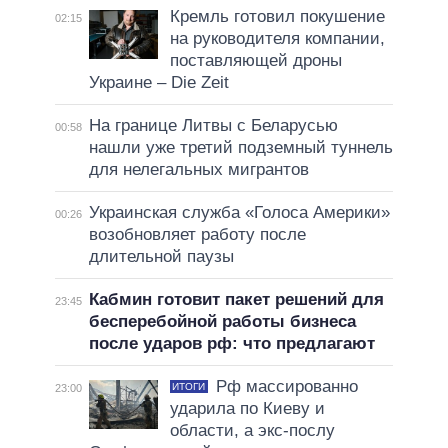
Кремль готовил покушение
02:15
на руководителя компании,
поставляющей дроны
Украине – Die Zeit
На границе Литвы с Беларусью
00:58
нашли уже третий подземный туннель
для нелегальных мигрантов
Украинская служба «Голоса Америки»
00:26
возобновляет работу после
длительной паузы
Кабмин готовит пакет решений для
23:45
бесперебойной работы бизнеса
после ударов рф: что предлагают
Рф массированно
ИТОГИ
23:00
ударила по Киеву и
области, а экс-послу