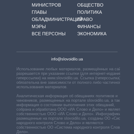
МИНИСТРОВ
ОБЩЕСТВО
ГЛАВЫ
ПОЛИТИКА
ОБЛАДМИНИСТРАЦИЙ
ПРАВО
МЭРЫ
ФИНАНСЫ
ВСЕ ПЕРСОНЫ
ЭКОНОМИКА
info@slovoidilo.ua
Использование любых материалов, размещённых на сайте,
разрешается при указании ссылки (для интернет-изданий —
гиперссылки) на www.slovoidilo.ua. Ссылка (гиперссылка)
обязательна вне зависимости от полного либо частичного
использования материалов.
Аналитическая информация об обещаниях политиков и
чиновников, размещенных на портале slovoidilo.ua, а также
информация о состоянии выполнения этих обещаний,
собрана и обработана ООО «ИА Слово и Дело» и является
собственностью ООО «ИА Слово и Дело». Инфографики,
размещенные на портале slovoidilo.ua, созданы ОО «Система
народного контроля Слово и Дело» и являются
собственностью ОО «Система народного контроля Слово и
Дело».