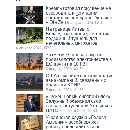
Кремль готовил покушение на
руководителя компании,
поставляющей дроны Украине
– Die Zeit
6 августа 2026, 02:15
На границе Литвы с
Беларусью нашли уже третий
подземный туннель для
нелегальных мигрантов
6 августа 2026, 00:58
Затмение Солнца сократит
производство электричества в
ЕС почти на 10 ГВт
6 августа 2026, 03:59
США отменили санкции против
авиакомпаний, связанных с
иранским КСИР
5 августа 2026, 21:35
«Нужен новый силовой блок»:
Залужный объяснил свои
слова о вступлении Украины в
НАТО
6 августа 2026, 02:59
Украинская служба «Голоса
Америки» возобновляет
работу после длительной