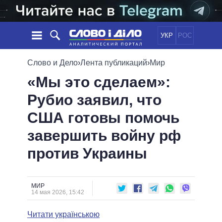
УКР
РОС
НОВОСТИ
Слово и Дело
›
Лента публикаций
›
Мир
«Мы это сделаем»:
ОБЕЩАНИЯ
ЛЕНТА
ПОЛИТИКА
Рубио заявил, что
СОБЫТИЯ
ЭКОНОМИКА
ПОЛИТИКИ
США готовы помочь
СТАТЬИ
ОБЩЕСТВО
ИНФОГРАФИКА
МНЕНИЯ
МИР
ВСЕ ПОЛИТИКИ
завершить войну рф
ОБЗОРЫ
ПРЕЗИДЕНТ И ОФИС
против Украины
ВИДЕО
ДАЙДЖЕСТЫ
ВЕРХОВНАЯ РАДА
ПОДДЕРЖАТЬ
КАБИНЕТ МИНИСТРОВ
ГЛАВЫ ОБЛАДМИНИСТРАЦИЙ
МИР
СРАВНЕНИЕ ПОЛИТИКОВ
14 мая 2026, 15:42
МЭРЫ
Читати українською
ВСЕ ПЕРСОНЫ