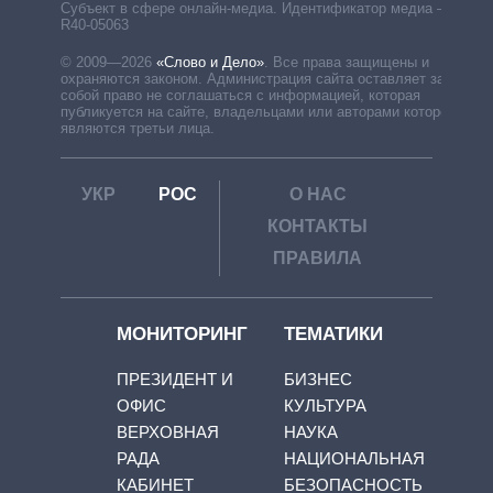
Субъект в сфере онлайн-медиа. Идентификатор медиа –
R40-05063
© 2009—2026
«Слово и Дело»
.
Все права защищены и
охраняются законом. Администрация сайта оставляет за
собой право не соглашаться с информацией, которая
публикуется на сайте, владельцами или авторами которой
являются третьи лица.
УКР
РОС
О НАС
КОНТАКТЫ
ПРАВИЛА
МОНИТОРИНГ
ТЕМАТИКИ
ПРЕЗИДЕНТ И
БИЗНЕС
ОФИС
КУЛЬТУРА
ВЕРХОВНАЯ
НАУКА
РАДА
НАЦИОНАЛЬНАЯ
КАБИНЕТ
БЕЗОПАСНОСТЬ