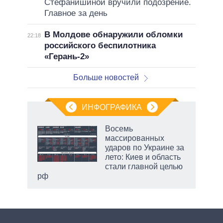
Стефанишиной вручили подозрение.
Главное за день
В Молдове обнаружили обломки
22:18
российского беспилотника
«Герань-2»
Больше новостей
ИНФОГРАФИКА
еля
Восемь
массированных
ударов по Украине за
лето: Киев и область
стали главной целью
рф