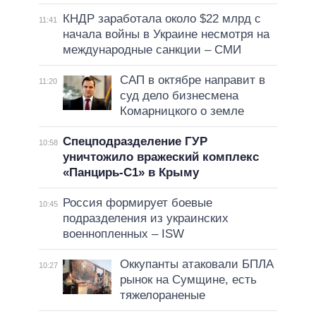
КНДР заработала около $22 млрд с
11:41
начала войны в Украине несмотря на
международные санкции – СМИ
САП в октябре направит в
11:20
суд дело бизнесмена
Комарницкого о земле
Спецподразделение ГУР
10:58
уничтожило вражеский комплекс
«Панцирь-С1» в Крыму
Россия формирует боевые
10:45
подразделения из украинских
военнопленных – ISW
Оккупанты атаковали БПЛА
10:27
рынок на Сумщине, есть
тяжелораненые