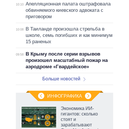
Апелляционная палата оштрафовала
10:10
обвиняемого киевского адвоката с
приговором
В Таиланде произошла стрельба в
10:08
школе, семь погибших и как минимум
15 раненых
В Крыму после серии взрывов
09:58
произошел масштабный пожар на
аэродроме «Гвардейское»
Больше новостей
ИНФОГРАФИКА
Экономика ИИ-
гигантов: сколько
стоят и
ет
зарабатывают