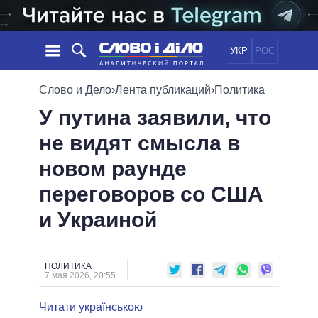
УКР
РОС
НОВОСТИ
Слово и Дело
›
Лента публикаций
›
Политика
У путина заявили, что
ОБЕЩАНИЯ
ЛЕНТА
ПОЛИТИКА
не видят смысла в
СОБЫТИЯ
ЭКОНОМИКА
ПОЛИТИКИ
новом раунде
СТАТЬИ
ОБЩЕСТВО
ИНФОГРАФИКА
МНЕНИЯ
МИР
ВСЕ ПОЛИТИКИ
переговоров со США
ОБЗОРЫ
ПРЕЗИДЕНТ И ОФИС
и Украиной
ВИДЕО
ДАЙДЖЕСТЫ
ВЕРХОВНАЯ РАДА
ПОДДЕРЖАТЬ
КАБИНЕТ МИНИСТРОВ
ГЛАВЫ ОБЛАДМИНИСТРАЦИЙ
ПОЛИТИКА
СРАВНЕНИЕ ПОЛИТИКОВ
7 мая 2026, 20:55
МЭРЫ
Читати українською
ВСЕ ПЕРСОНЫ