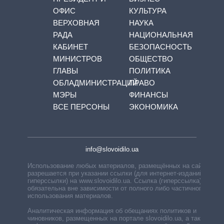
ОФИС
КУЛЬТУРА
ВЕРХОВНАЯ
НАУКА
РАДА
НАЦИОНАЛЬНАЯ
КАБИНЕТ
БЕЗОПАСНОСТЬ
МИНИСТРОВ
ОБЩЕСТВО
ГЛАВЫ
ПОЛИТИКА
ОБЛАДМИНИСТРАЦИЙ
ПРАВО
МЭРЫ
ФИНАНСЫ
ВСЕ ПЕРСОНЫ
ЭКОНОМИКА
info@slovoidilo.ua
Использование любых материалов, размещённых на сайте,
разрешается при указании ссылки (для интернет-изданий —
гиперссылки) на www.slovoidilo.ua. Ссылка (гиперссылка)
обязательна вне зависимости от полного либо частичного
использования материалов.
Аналитическая информация об обещаниях политиков и
чиновников, размещенных на портале slovoidilo.ua, а также