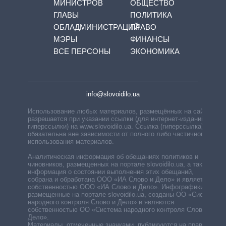
МИНИСТРОВ
ОБЩЕСТВО
ГЛАВЫ
ПОЛИТИКА
ОБЛАДМИНИСТРАЦИЙ
ПРАВО
МЭРЫ
ФИНАНСЫ
ВСЕ ПЕРСОНЫ
ЭКОНОМИКА
info@slovoidilo.ua
Использование любых материалов, размещённых на сайте,
разрешается при указании ссылки (для интернет-изданий —
гиперссылки) на www.slovoidilo.ua. Ссылка (гиперссылка)
обязательна вне зависимости от полного либо частичного
использования материалов.
Аналитическая информация об обещаниях политиков и
чиновников, размещенных на портале slovoidilo.ua, а также
информация о состоянии выполнения этих обещаний,
собрана и обработана ООО «ИА Слово и Дело» и является
собственностью ООО «ИА Слово и Дело». Инфографики,
размещенные на портале slovoidilo.ua, созданы ОО «Система
народного контроля Слово и Дело» и являются
собственностью ОО «Система народного контроля Слово и
Дело».
Материалы, отмеченные значками, публикуются на правах