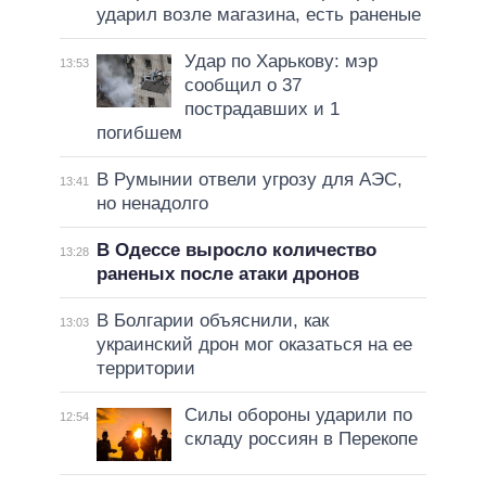
ударил возле магазина, есть раненые
Удар по Харькову: мэр
13:53
сообщил о 37
пострадавших и 1
погибшем
В Румынии отвели угрозу для АЭС,
13:41
но ненадолго
В Одессе выросло количество
13:28
раненых после атаки дронов
В Болгарии объяснили, как
13:03
украинский дрон мог оказаться на ее
территории
Силы обороны ударили по
12:54
складу россиян в Перекопе