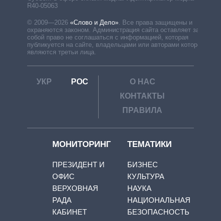
R40-05063
© 2009—2026
«Слово и Дело»
.
Все права защищены и
охраняются законом. Администрация сайта оставляет за
собой право не соглашаться с информацией, которая
публикуется на сайте, владельцами или авторами которой
являются третьи лица.
УКР
РОС
О НАС
КОНТАКТЫ
ПРАВИЛА
МОНИТОРИНГ
ТЕМАТИКИ
ПРЕЗИДЕНТ И
БИЗНЕС
ОФИС
КУЛЬТУРА
ВЕРХОВНАЯ
НАУКА
РАДА
НАЦИОНАЛЬНАЯ
КАБИНЕТ
БЕЗОПАСНОСТЬ