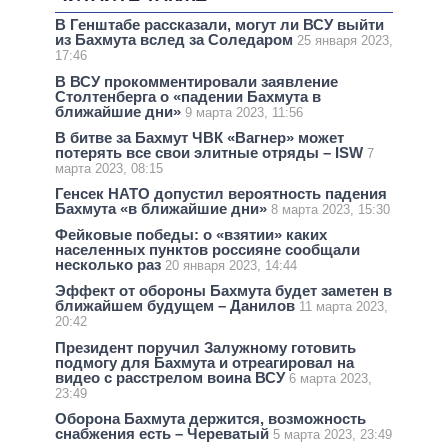
В Генштабе рассказали, могут ли ВСУ выйти
из Бахмута вслед за Соледаром
25 января 2023,
17:46
В ВСУ прокомментировали заявление
Столтенберга о «падении Бахмута в
ближайшие дни»
9 марта 2023, 11:56
В битве за Бахмут ЧВК «Вагнер» может
потерять все свои элитные отряды – ISW
7
марта 2023, 08:15
Генсек НАТО допустил вероятность падения
Бахмута «в ближайшие дни»
8 марта 2023, 15:30
Фейковые победы: о «взятии» каких
населенных пунктов россияне сообщали
несколько раз
20 января 2023, 14:44
Эффект от обороны Бахмута будет заметен в
ближайшем будущем – Данилов
11 марта 2023,
20:42
Президент поручил Залужному готовить
подмогу для Бахмута и отреагировал на
видео с расстрелом воина ВСУ
6 марта 2023,
23:49
Оборона Бахмута держится, возможность
снабжения есть – Череватый
5 марта 2023, 23:49