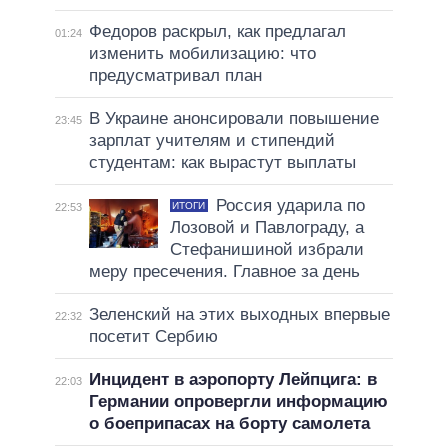
Федоров раскрыл, как предлагал
01:24
изменить мобилизацию: что
предусматривал план
В Украине анонсировали повышение
23:45
зарплат учителям и стипендий
студентам: как вырастут выплаты
Россия ударила по
ИТОГИ
22:53
Лозовой и Павлограду, а
Стефанишиной избрали
меру пресечения. Главное за день
Зеленский на этих выходных впервые
22:32
посетит Сербию
Инцидент в аэропорту Лейпцига: в
22:03
Германии опровергли информацию
о боеприпасах на борту самолета