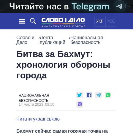
УКР
РОС
НОВОСТИ
Слово и
›
Лента
›
Национальная
Дело
публикаций
безопасность
ОБЕЩАНИЯ
ЛЕНТА
ПОЛИТИКА
Битва за Бахмут:
СОБЫТИЯ
ЭКОНОМИКА
хронология обороны
ПОЛИТИКИ
СТАТЬИ
ОБЩЕСТВО
города
ИНФОГРАФИКА
МНЕНИЯ
МИР
ВСЕ ПОЛИТИКИ
ОБЗОРЫ
ПРЕЗИДЕНТ И ОФИС
ВИДЕО
ДАЙДЖЕСТЫ
ВЕРХОВНАЯ РАДА
НАЦИОНАЛЬНАЯ
БЕЗОПАСНОСТЬ
ПОДДЕРЖАТЬ
КАБИНЕТ МИНИСТРОВ
14 марта 2023, 09:10
ГЛАВЫ ОБЛАДМИНИСТРАЦИЙ
СРАВНЕНИЕ ПОЛИТИКОВ
Читати українською
МЭРЫ
ВСЕ ПЕРСОНЫ
Бахмут сейчас самая горячая точка на