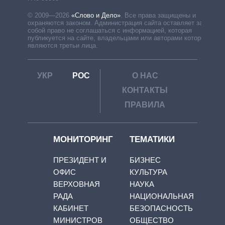
© 2009—2026
«Слово и Дело»
.
Все права защищены и
охраняются законом. Администрация сайта оставляет за
собой право не соглашаться с информацией, которая
публикуется на сайте, владельцами или авторами которой
являются третьи лица.
УКР
РОС
О НАС
КОНТАКТЫ
ПРАВИЛА
МОНИТОРИНГ
ТЕМАТИКИ
ПРЕЗИДЕНТ И
БИЗНЕС
ОФИС
КУЛЬТУРА
ВЕРХОВНАЯ
НАУКА
РАДА
НАЦИОНАЛЬНАЯ
КАБИНЕТ
БЕЗОПАСНОСТЬ
МИНИСТРОВ
ОБЩЕСТВО