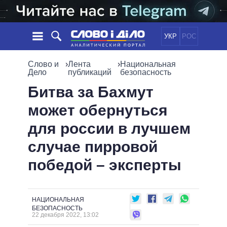
УКР
РОС
НОВОСТИ
Слово и
›
Лента
›
Национальная
Дело
публикаций
безопасность
ОБЕЩАНИЯ
ЛЕНТА
ПОЛИТИКА
Битва за Бахмут
СОБЫТИЯ
ЭКОНОМИКА
может обернуться
ПОЛИТИКИ
СТАТЬИ
ОБЩЕСТВО
для россии в лучшем
ИНФОГРАФИКА
МНЕНИЯ
МИР
ВСЕ ПОЛИТИКИ
случае пирровой
ОБЗОРЫ
ПРЕЗИДЕНТ И ОФИС
ВИДЕО
победой – эксперты
ДАЙДЖЕСТЫ
ВЕРХОВНАЯ РАДА
ПОДДЕРЖАТЬ
КАБИНЕТ МИНИСТРОВ
ГЛАВЫ ОБЛАДМИНИСТРАЦИЙ
СРАВНЕНИЕ ПОЛИТИКОВ
НАЦИОНАЛЬНАЯ
МЭРЫ
БЕЗОПАСНОСТЬ
22 декабря 2022, 13:02
ВСЕ ПЕРСОНЫ