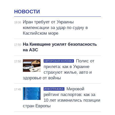
НОВОСТИ
Иран требует от Украины
18:06
компенсации за удар по судну в
Каспийском море
На Киевщине усилят безопасность
17:50
на АЗС
Полис от
АВТОРСКАЯ КОЛОНКА
17:50
прилета: как в Украине
страхуют жилье, авто и
здоровье от войны
Мировой
ИНФОГРАФИКА
17:45
рейтинг паспортов: как за
10 лет изменились позиции
стран Европы