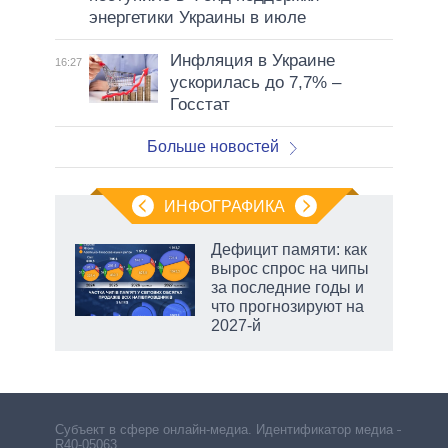
энергетики Украины в июле
Инфляция в Украине
16:27
ускорилась до 7,7% –
Госстат
Больше новостей
ИНФОГРАФИКА
 5
Дефицит памяти: как
го
вырос спрос на чипы
сть
за последние годы и
ВР
что прогнозируют на
2027-й
чино
Субъект в сфере онлайн-медиа. Идентификатор медиа –
R40-05063