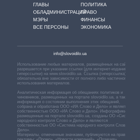
ГЛАВЫ
ПОЛИТИКА
ОБЛАДМИНИСТРАЦИЙ
ПРАВО
МЭРЫ
ФИНАНСЫ
ВСЕ ПЕРСОНЫ
ЭКОНОМИКА
info@slovoidilo.ua
Использование любых материалов, размещённых на сайте,
разрешается при указании ссылки (для интернет-изданий —
гиперссылки) на www.slovoidilo.ua. Ссылка (гиперссылка)
обязательна вне зависимости от полного либо частичного
использования материалов.
Аналитическая информация об обещаниях политиков и
чиновников, размещенных на портале slovoidilo.ua, а также
информация о состоянии выполнения этих обещаний,
собрана и обработана ООО «ИА Слово и Дело» и является
собственностью ООО «ИА Слово и Дело». Инфографики,
размещенные на портале slovoidilo.ua, созданы ОО «Система
народного контроля Слово и Дело» и являются
собственностью ОО «Система народного контроля Слово и
Дело».
Материалы, отмеченные значками, публикуются на правах
рекламы: «Промо», «Новости компаний», «Позиция»,