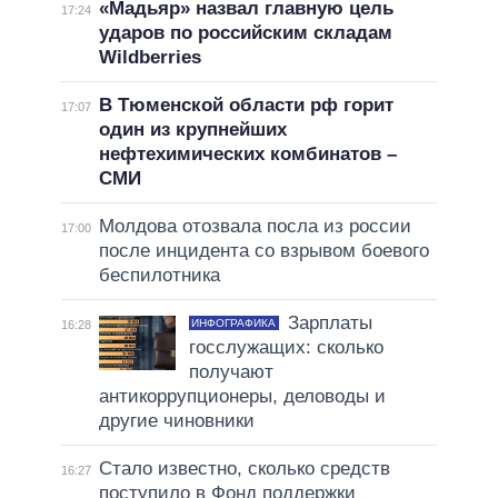
«Мадьяр» назвал главную цель
17:24
ударов по российским складам
Wildberries
В Тюменской области рф горит
17:07
один из крупнейших
нефтехимических комбинатов –
СМИ
Молдова отозвала посла из россии
17:00
после инцидента со взрывом боевого
беспилотника
Зарплаты
ИНФОГРАФИКА
16:28
госслужащих: сколько
получают
антикоррупционеры, деловоды и
другие чиновники
Стало известно, сколько средств
16:27
поступило в Фонд поддержки