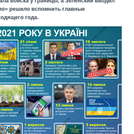
ла войска у границы, а Зеленский вводил
ло» решило вспомнить главные
одящего года.