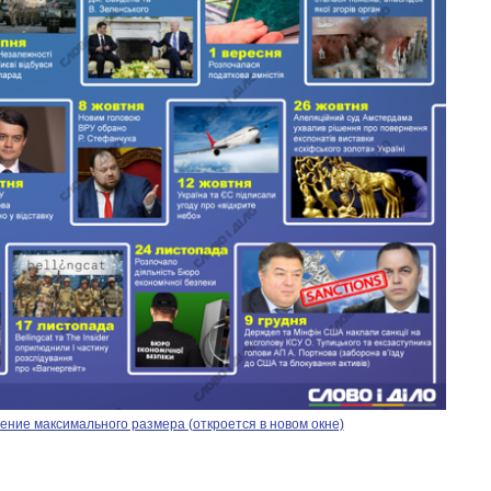
От 1 месяца – до 5
ние максимального размера (откроется в новом окне)
лет: кто и как долго
занимал
должность