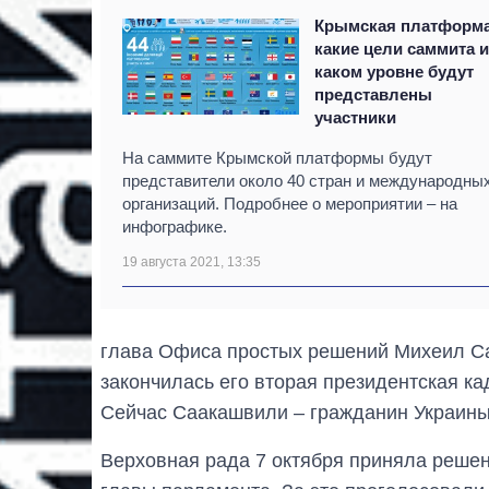
Крымская платформа
какие цели саммита и
каком уровне будут
представлены
участники
На саммите Крымской платформы будут
представители около 40 стран и международны
организаций. Подробнее о мероприятии – на
инфографике.
19 августа 2021, 13:35
глава Офиса простых решений Михеил Саа
закончилась его вторая президентская ка
Сейчас Саакашвили – гражданин Украины
Верховная рада 7 октября приняла реше