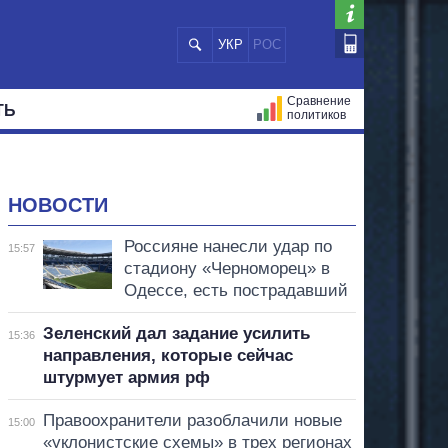
УКР
РОС
Сравнение
ТЬ
политиков
СТРАЦИЙ
МЭРЫ
ВСЕ ПЕРСОНЫ
НОВОСТИ
Россияне нанесли удар по
15:57
стадиону «Черноморец» в
Одессе, есть пострадавший
Зеленский дал задание усилить
15:36
направления, которые сейчас
штурмует армия рф
Правоохранители разоблачили новые
15:00
«уклонистские схемы» в трех регионах