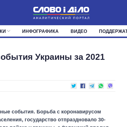
КИ
ИНФОГРАФИКА
ВИДЕО
ПОДДЕРЖА
ИС
ЛЕНТА
ВЕРХОВНАЯ РАДА
СОБЫТИЯ
СТАТЬИ
КАБИНЕТ МИНИСТРОВ
МНЕНИЯ
ОБЗОРЫ
ГЛАВЫ ОБЛАДМИНИ
ДАЙДЖЕСТЫ
обытия Украины за 2021
ПОЛИТИКА
ДЕПУТАТЫ
ЭКОНОМИКА
КОМИТЕТЫ
ФРАКЦИИ
ОБЩЕСТВО
ОКРУГА
МИР
жные события. Борьба с коронавирусом
селения, государство отпраздновало 30-