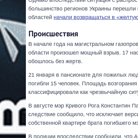
Однако впоследствии ситуация с распрос
большинство регионов Украины перешли в
областей
начали возвращаться в «желтую
Происшествия
В начале года на магистральном газопр
области произошел мощный взрыв. 17 нас
обошлось без жертв.
21 января в пансионате для пожилых люд
погибли 15 человек. Площадь возгорания
классифицировали как чрезвычайную сит
В августе мэр Кривого Рога Константин 
следствие сообщило, что исключает верс
собственной квартире брата погибшего м
В полиции впоследствии сообщили, что А