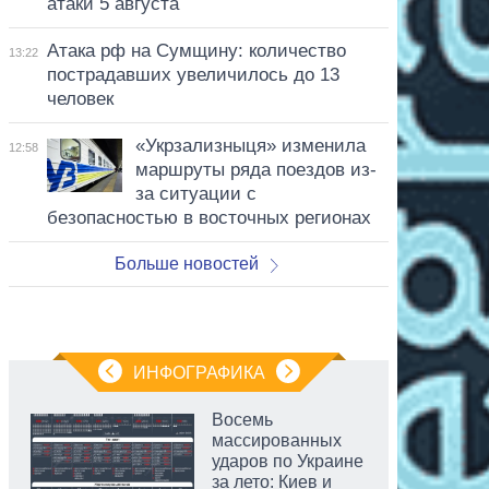
атаки 5 августа
Атака рф на Сумщину: количество
13:22
пострадавших увеличилось до 13
человек
«Укрзализныця» изменила
12:58
маршруты ряда поездов из-
за ситуации с
безопасностью в восточных регионах
Больше новостей
ИНФОГРАФИКА
Восемь
массированных
ударов по Украине
за лето: Киев и