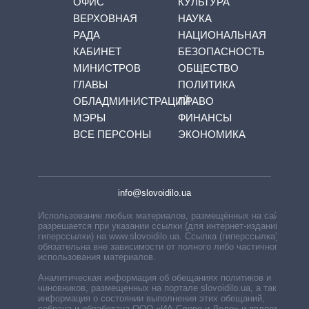
ОФИС
КУЛЬТУРА
ВЕРХОВНАЯ
НАУКА
РАДА
НАЦИОНАЛЬНАЯ
КАБИНЕТ
БЕЗОПАСНОСТЬ
МИНИСТРОВ
ОБЩЕСТВО
ГЛАВЫ
ПОЛИТИКА
ОБЛАДМИНИСТРАЦИЙ
ПРАВО
МЭРЫ
ФИНАНСЫ
ВСЕ ПЕРСОНЫ
ЭКОНОМИКА
info@slovoidilo.ua
Использование любых материалов, размещённых на сайте,
разрешается при указании ссылки (для интернет-изданий —
гиперссылки) на www.slovoidilo.ua. Ссылка (гиперссылка)
обязательна вне зависимости от полного либо частичного
использования материалов.
Аналитическая информация об обещаниях политиков и
чиновников, размещенных на портале slovoidilo.ua, а также
информация о состоянии выполнения этих обещаний,
собрана и обработана ООО «ИА Слово и Дело» и является