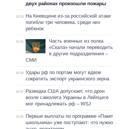
двух районах произошли пожары
На Киевщине из-за российской атаки
02:53
погибли три человека, среди них
ребенок
Часть военных из полка
02:41
«Скала» начали переводить
в другие подразделения –
СМИ
Удары рф по портам могут вдвое
01:59
сократить экспорт украинского зерна
Разведка США допускает, что дрон
00:57
возле самолета Украины в Лейпциге
мог принадлежать рф – WSJ
Первые выплаты по программе «Пакет
23:56
школьника» уже поступают: что нужно
знать родителям