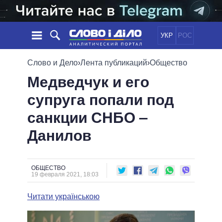
УКР
РОС
НОВОСТИ
Слово и Дело
›
Лента публикаций
›
Общество
Медведчук и его
ОБЕЩАНИЯ
ЛЕНТА
ПОЛИТИКА
супруга попали под
СОБЫТИЯ
ЭКОНОМИКА
ПОЛИТИКИ
санкции СНБО ‒
СТАТЬИ
ОБЩЕСТВО
ИНФОГРАФИКА
МНЕНИЯ
МИР
ВСЕ ПОЛИТИКИ
Данилов
ОБЗОРЫ
ПРЕЗИДЕНТ И ОФИС
ВИДЕО
ДАЙДЖЕСТЫ
ВЕРХОВНАЯ РАДА
ОБЩЕСТВО
ПОДДЕРЖАТЬ
КАБИНЕТ МИНИСТРОВ
19 февраля 2021, 18:03
ГЛАВЫ ОБЛАДМИНИСТРАЦИЙ
СРАВНЕНИЕ ПОЛИТИКОВ
Читати українською
МЭРЫ
ВСЕ ПЕРСОНЫ