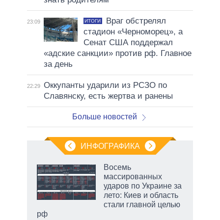
Враг обстрелял
ИТОГИ
23:09
стадион «Черноморец», а
Сенат США поддержал
«адские санкции» против рф. Главное
за день
Оккупанты ударили из РСЗО по
22:29
Славянску, есть жертва и ранены
Больше новостей
ИНФОГРАФИКА
 5
Восемь
го
массированных
сть
ударов по Украине за
ВР
лето: Киев и область
стали главной целью
рф