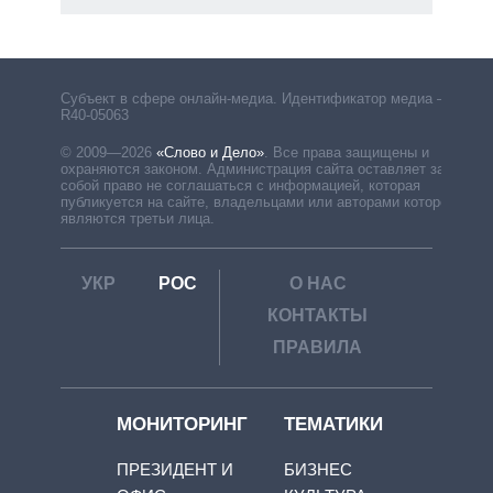
Субъект в сфере онлайн-медиа. Идентификатор медиа –
R40-05063
© 2009—2026
«Слово и Дело»
.
Все права защищены и
охраняются законом. Администрация сайта оставляет за
собой право не соглашаться с информацией, которая
публикуется на сайте, владельцами или авторами которой
являются третьи лица.
УКР
РОС
О НАС
КОНТАКТЫ
ПРАВИЛА
МОНИТОРИНГ
ТЕМАТИКИ
ПРЕЗИДЕНТ И
БИЗНЕС