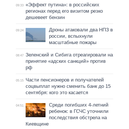
«Эффект путина»: в российских
09:33
регионах перед его визитом резко
дешевеет бензин
Дроны атаковали два НПЗ в
09:24
россии, вспыхнули
масштабные пожары
Зеленский и Сибига отреагировали на
08:47
принятие «адских санкций» против
рф
Части пенсионеров и получателей
05:15
соцвыплат нужно сменить банк до 15
сентября: кого это касается
Среди погибших 4-летний
04:51
ребенок: в ГСЧС уточнили
последствия обстрела на
Киевщине