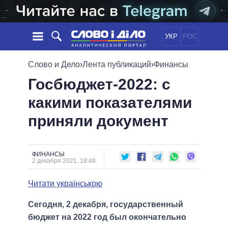
УКР
РОС
НОВОСТИ
Слово и Дело
›
Лента публикаций
›
Финансы
Госбюджет-2022: с
ОБЕЩАНИЯ
ЛЕНТА
ПОЛИТИКА
какими показателями
СОБЫТИЯ
ЭКОНОМИКА
ПОЛИТИКИ
приняли документ
СТАТЬИ
ОБЩЕСТВО
ИНФОГРАФИКА
МНЕНИЯ
МИР
ВСЕ ПОЛИТИКИ
ОБЗОРЫ
ПРЕЗИДЕНТ И ОФИС
ВИДЕО
ФИНАНСЫ
ДАЙДЖЕСТЫ
2 декабря 2021, 18:48
ВЕРХОВНАЯ РАДА
ПОДДЕРЖАТЬ
КАБИНЕТ МИНИСТРОВ
Читати українською
ГЛАВЫ ОБЛАДМИНИСТРАЦИЙ
СРАВНЕНИЕ ПОЛИТИКОВ
Сегодня, 2 декабря, государственный
МЭРЫ
бюджет на 2022 год был окончательно
ВСЕ ПЕРСОНЫ