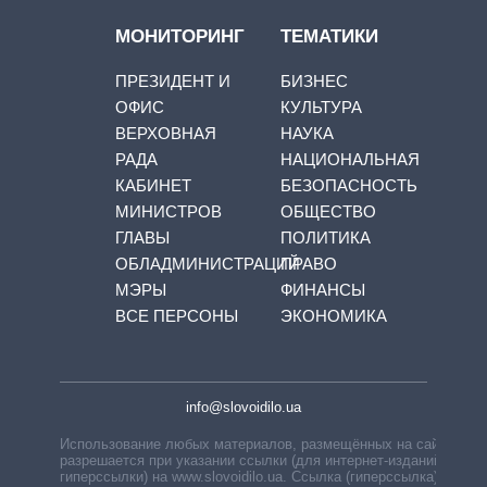
МОНИТОРИНГ
ТЕМАТИКИ
ПРЕЗИДЕНТ И
БИЗНЕС
ОФИС
КУЛЬТУРА
ВЕРХОВНАЯ
НАУКА
РАДА
НАЦИОНАЛЬНАЯ
КАБИНЕТ
БЕЗОПАСНОСТЬ
МИНИСТРОВ
ОБЩЕСТВО
ГЛАВЫ
ПОЛИТИКА
ОБЛАДМИНИСТРАЦИЙ
ПРАВО
МЭРЫ
ФИНАНСЫ
ВСЕ ПЕРСОНЫ
ЭКОНОМИКА
info@slovoidilo.ua
Использование любых материалов, размещённых на сайте,
разрешается при указании ссылки (для интернет-изданий —
гиперссылки) на www.slovoidilo.ua. Ссылка (гиперссылка)