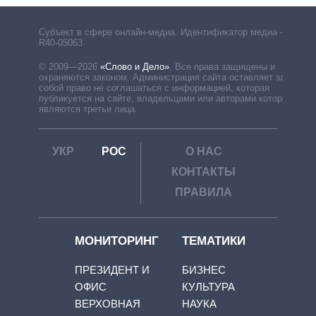
Субъект в сфере онлайн-медиа. Идентификатор медиа –
R40-05063
© 2009—2026
«Слово и Дело»
.
Все права защищены и
охраняются законом. Администрация сайта оставляет за
собой право не соглашаться с информацией, которая
публикуется на сайте, владельцами или авторами которой
являются третьи лица.
УКР
РОС
О НАС
КОНТАКТЫ
ПРАВИЛА
МОНИТОРИНГ
ТЕМАТИКИ
ПРЕЗИДЕНТ И
БИЗНЕС
ОФИС
КУЛЬТУРА
ВЕРХОВНАЯ
НАУКА