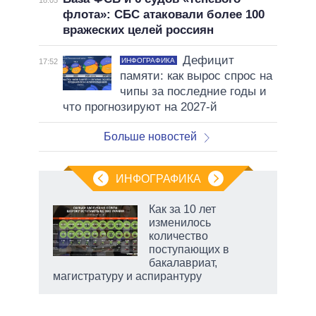
18:05
флота»: СБС атаковали более 100
вражеских целей россиян
Дефицит
ИНФОГРАФИКА
17:52
памяти: как вырос спрос на
чипы за последние годы и
что прогнозируют на 2027-й
Больше новостей
ИНФОГРАФИКА
 5
Как за 10 лет
го
изменилось
сть
количество
ВР
поступающих в
бакалавриат,
магистратуру и аспирантуру