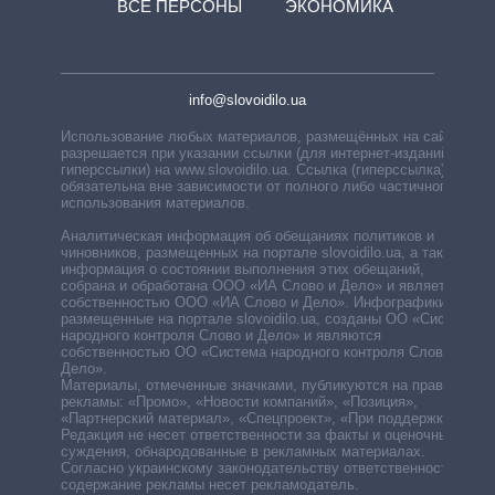
ВСЕ ПЕРСОНЫ
ЭКОНОМИКА
info@slovoidilo.ua
Использование любых материалов, размещённых на сайте,
разрешается при указании ссылки (для интернет-изданий —
гиперссылки) на www.slovoidilo.ua. Ссылка (гиперссылка)
обязательна вне зависимости от полного либо частичного
использования материалов.
Аналитическая информация об обещаниях политиков и
чиновников, размещенных на портале slovoidilo.ua, а также
информация о состоянии выполнения этих обещаний,
собрана и обработана ООО «ИА Слово и Дело» и является
собственностью ООО «ИА Слово и Дело». Инфографики,
размещенные на портале slovoidilo.ua, созданы ОО «Система
народного контроля Слово и Дело» и являются
собственностью ОО «Система народного контроля Слово и
Дело».
Материалы, отмеченные значками, публикуются на правах
рекламы: «Промо», «Новости компаний», «Позиция»,
«Партнерский материал», «Спецпроект», «При поддержке».
Редакция не несет ответственности за факты и оценочные
суждения, обнародованные в рекламных материалах.
Согласно украинскому законодательству ответственность за
содержание рекламы несет рекламодатель.