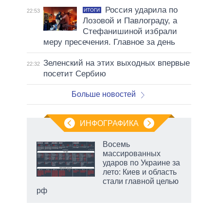
Россия ударила по
ИТОГИ
22:53
Лозовой и Павлограду, а
Стефанишиной избрали
меру пресечения. Главное за день
Зеленский на этих выходных впервые
22:32
посетит Сербию
Больше новостей
ИНФОГРАФИКА
Восемь
о
массированных
ударов по Украине за
лето: Киев и область
ic
стали главной целью
рф