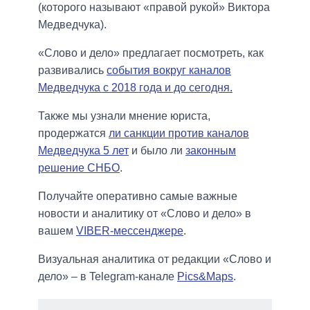
(которого называют «правой рукой» Виктора
Медведчука).
«Слово и дело» предлагает посмотреть, как
развивались
события вокруг каналов
Медведчука с 2018 года и до сегодня.
Также мы узнали мнение юриста,
продержатся
ли санкции против каналов
Медведчука 5 лет
и было ли
законным
решение СНБО
.
Получайте оперативно самые важные
новости и аналитику от «Слово и дело» в
вашем
VIBER-мессенджере
.
Визуальная аналитика от редакции «Слово и
дело» – в Telegram-канале
Pics&Maps
.