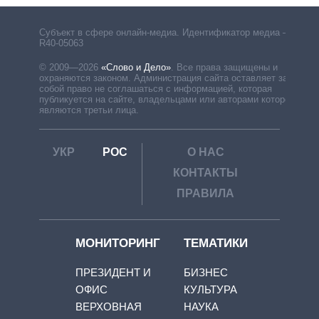
Субъект в сфере онлайн-медиа. Идентификатор медиа –
R40-05063
© 2009—2026
«Слово и Дело»
.
Все права защищены и
охраняются законом. Администрация сайта оставляет за
собой право не соглашаться с информацией, которая
публикуется на сайте, владельцами или авторами которой
являются третьи лица.
УКР
РОС
О НАС
КОНТАКТЫ
ПРАВИЛА
МОНИТОРИНГ
ТЕМАТИКИ
ПРЕЗИДЕНТ И
БИЗНЕС
ОФИС
КУЛЬТУРА
ВЕРХОВНАЯ
НАУКА