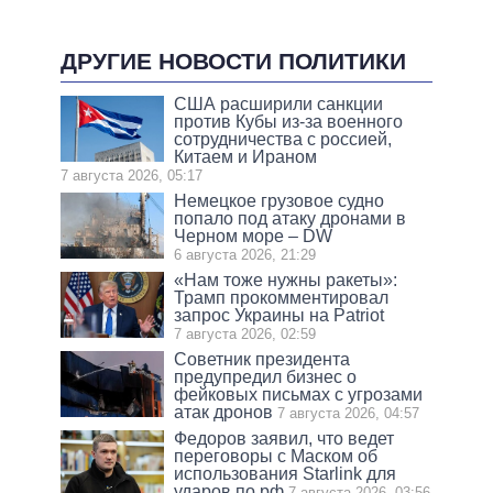
ДРУГИЕ НОВОСТИ ПОЛИТИКИ
США расширили санкции
против Кубы из-за военного
сотрудничества с россией,
Китаем и Ираном
7 августа 2026, 05:17
Немецкое грузовое судно
попало под атаку дронами в
Черном море – DW
6 августа 2026, 21:29
«Нам тоже нужны ракеты»:
Трамп прокомментировал
запрос Украины на Patriot
7 августа 2026, 02:59
Советник президента
предупредил бизнес о
фейковых письмах с угрозами
атак дронов
7 августа 2026, 04:57
Федоров заявил, что ведет
переговоры с Маском об
использования Starlink для
ударов по рф
7 августа 2026, 03:56