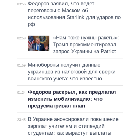
Федоров заявил, что ведет
03:56
переговоры с Маском об
использования Starlink для ударов по
рф
«Нам тоже нужны ракеты»:
02:59
Трамп прокомментировал
запрос Украины на Patriot
Минобороны получит данные
01:59
украинцев из налоговой для сверки
воинского учета: что известно
Федоров раскрыл, как предлагал
01:24
изменить мобилизацию: что
предусматривал план
В Украине анонсировали повышение
23:45
зарплат учителям и стипендий
студентам: как вырастут выплаты