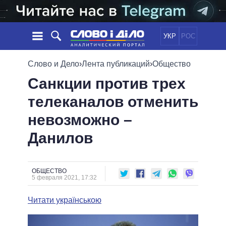
УКР
РОС
НОВОСТИ
Слово и Дело
›
Лента публикаций
›
Общество
Санкции против трех
ОБЕЩАНИЯ
ЛЕНТА
ПОЛИТИКА
телеканалов отменить
СОБЫТИЯ
ЭКОНОМИКА
ПОЛИТИКИ
невозможно –
СТАТЬИ
ОБЩЕСТВО
ИНФОГРАФИКА
МНЕНИЯ
МИР
ВСЕ ПОЛИТИКИ
Данилов
ОБЗОРЫ
ПРЕЗИДЕНТ И ОФИС
ВИДЕО
ДАЙДЖЕСТЫ
ВЕРХОВНАЯ РАДА
ОБЩЕСТВО
ПОДДЕРЖАТЬ
КАБИНЕТ МИНИСТРОВ
5 февраля 2021, 17:32
ГЛАВЫ ОБЛАДМИНИСТРАЦИЙ
СРАВНЕНИЕ ПОЛИТИКОВ
Читати українською
МЭРЫ
ВСЕ ПЕРСОНЫ