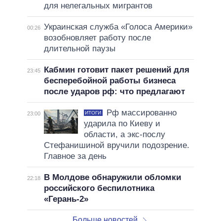
для нелегальных мигрантов
Украинская служба «Голоса Америки»
00:26
возобновляет работу после
длительной паузы
Кабмин готовит пакет решений для
23:45
бесперебойной работы бизнеса
после ударов рф: что предлагают
Рф массированно
ИТОГИ
23:00
ударила по Киеву и
области, а экс-послу
Стефанишиной вручили подозрение.
Главное за день
В Молдове обнаружили обломки
22:18
российского беспилотника
«Герань-2»
Больше новостей