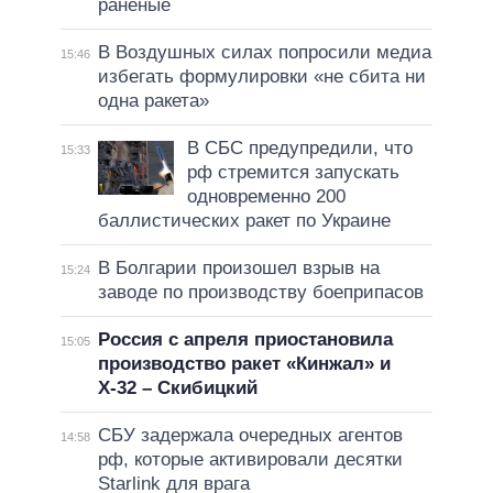
раненые
В Воздушных силах попросили медиа
15:46
избегать формулировки «не сбита ни
одна ракета»
В СБС предупредили, что
15:33
рф стремится запускать
одновременно 200
баллистических ракет по Украине
В Болгарии произошел взрыв на
15:24
заводе по производству боеприпасов
Россия с апреля приостановила
15:05
производство ракет «Кинжал» и
Х-32 – Скибицкий
СБУ задержала очередных агентов
14:58
рф, которые активировали десятки
Starlink для врага