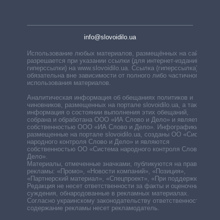
info@slovoidilo.ua
Использование любых материалов, размещённых на сайте,
разрешается при указании ссылки (для интернет-изданий —
гиперссылки) на www.slovoidilo.ua. Ссылка (гиперссылка)
обязательна вне зависимости от полного либо частичного
использования материалов.
Аналитическая информация об обещаниях политиков и
чиновников, размещенных на портале slovoidilo.ua, а также
информация о состоянии выполнения этих обещаний,
собрана и обработана ООО «ИА Слово и Дело» и является
собственностью ООО «ИА Слово и Дело». Инфографики,
размещенные на портале slovoidilo.ua, созданы ОО «Система
народного контроля Слово и Дело» и являются
собственностью ОО «Система народного контроля Слово и
Дело».
Материалы, отмеченные значками, публикуются на правах
рекламы: «Промо», «Новости компаний», «Позиция»,
«Партнерский материал», «Спецпроект», «При поддержке».
Редакция не несет ответственности за факты и оценочные
суждения, обнародованные в рекламных материалах.
Согласно украинскому законодательству ответственность за
содержание рекламы несет рекламодатель.