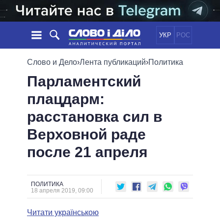
УКР
РОС
НОВОСТИ
Слово и Дело
›
Лента публикаций
›
Политика
Парламентский
ОБЕЩАНИЯ
ЛЕНТА
ПОЛИТИКА
плацдарм:
СОБЫТИЯ
ЭКОНОМИКА
ПОЛИТИКИ
расстановка сил в
СТАТЬИ
ОБЩЕСТВО
ИНФОГРАФИКА
МНЕНИЯ
МИР
ВСЕ ПОЛИТИКИ
Верховной раде
ОБЗОРЫ
ПРЕЗИДЕНТ И ОФИС
после 21 апреля
ВИДЕО
ДАЙДЖЕСТЫ
ВЕРХОВНАЯ РАДА
ПОДДЕРЖАТЬ
КАБИНЕТ МИНИСТРОВ
ГЛАВЫ ОБЛАДМИНИСТРАЦИЙ
ПОЛИТИКА
СРАВНЕНИЕ ПОЛИТИКОВ
18 апреля 2019, 09:00
МЭРЫ
Читати українською
ВСЕ ПЕРСОНЫ