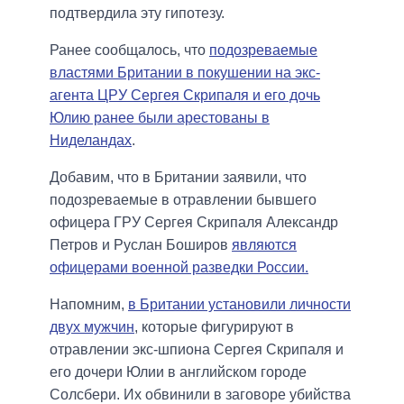
подтвердила эту гипотезу.
Ранее сообщалось, что
подозреваемые
властями Британии в покушении на экс-
агента ЦРУ Сергея Скрипаля и его дочь
Юлию ранее были арестованы в
Ниделандах
.
Добавим, что в Британии заявили, что
подозреваемые в отравлении бывшего
офицера ГРУ Сергея Скрипаля Александр
Петров и Руслан Боширов
являются
офицерами военной разведки России.
Напомним,
в Британии установили личности
двух мужчин
, которые фигурируют в
отравлении экс-шпиона Сергея Скрипаля и
его дочери Юлии в английском городе
Солсбери. Их обвинили в заговоре убийства