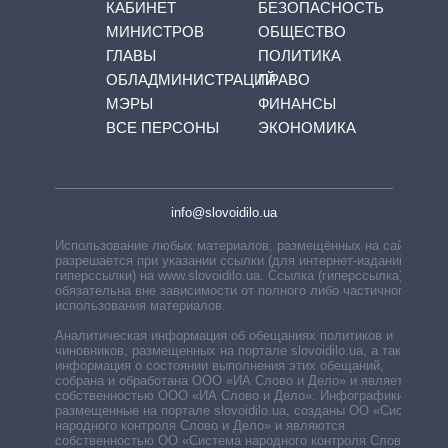
КАБИНЕТ
БЕЗОПАСНОСТЬ
МИНИСТРОВ
ОБЩЕСТВО
ГЛАВЫ
ПОЛИТИКА
ОБЛАДМИНИСТРАЦИЙ
ПРАВО
МЭРЫ
ФИНАНСЫ
ВСЕ ПЕРСОНЫ
ЭКОНОМИКА
info@slovoidilo.ua
Использование любых материалов, размещённых на сайте,
разрешается при указании ссылки (для интернет-изданий —
гиперссылки) на www.slovoidilo.ua. Ссылка (гиперссылка)
обязательна вне зависимости от полного либо частичного
использования материалов.
Аналитическая информация об обещаниях политиков и
чиновников, размещенных на портале slovoidilo.ua, а также
информация о состоянии выполнения этих обещаний,
собрана и обработана ООО «ИА Слово и Дело» и является
собственностью ООО «ИА Слово и Дело». Инфографики,
размещенные на портале slovoidilo.ua, созданы ОО «Система
народного контроля Слово и Дело» и являются
собственностью ОО «Система народного контроля Слово и