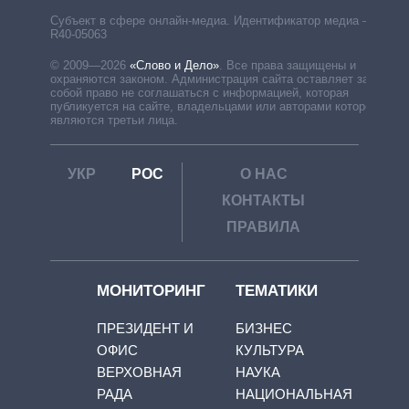
Субъект в сфере онлайн-медиа. Идентификатор медиа –
R40-05063
© 2009—2026
«Слово и Дело»
.
Все права защищены и
охраняются законом. Администрация сайта оставляет за
собой право не соглашаться с информацией, которая
публикуется на сайте, владельцами или авторами которой
являются третьи лица.
УКР
РОС
О НАС
КОНТАКТЫ
ПРАВИЛА
МОНИТОРИНГ
ТЕМАТИКИ
ПРЕЗИДЕНТ И
БИЗНЕС
ОФИС
КУЛЬТУРА
ВЕРХОВНАЯ
НАУКА
РАДА
НАЦИОНАЛЬНАЯ