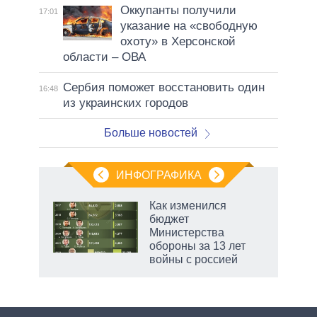
Оккупанты получили
17:01
указание на «свободную
охоту» в Херсонской
области – ОВА
Сербия поможет восстановить один
16:48
из украинских городов
Больше новостей
ИНФОГРАФИКА
еля
Как изменился
бюджет
Министерства
обороны за 13 лет
войны с россией
рф