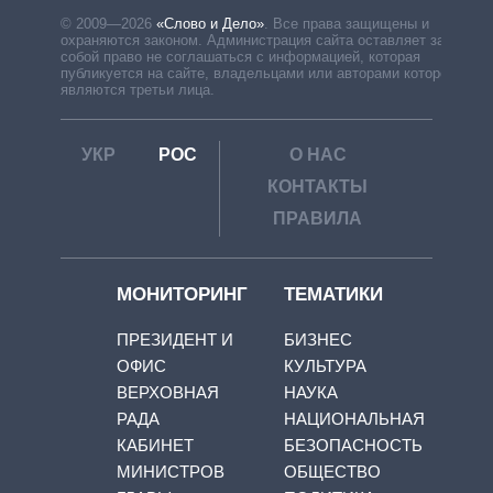
© 2009—2026
«Слово и Дело»
.
Все права защищены и
охраняются законом. Администрация сайта оставляет за
собой право не соглашаться с информацией, которая
публикуется на сайте, владельцами или авторами которой
являются третьи лица.
УКР
РОС
О НАС
КОНТАКТЫ
ПРАВИЛА
МОНИТОРИНГ
ТЕМАТИКИ
ПРЕЗИДЕНТ И
БИЗНЕС
ОФИС
КУЛЬТУРА
ВЕРХОВНАЯ
НАУКА
РАДА
НАЦИОНАЛЬНАЯ
КАБИНЕТ
БЕЗОПАСНОСТЬ
МИНИСТРОВ
ОБЩЕСТВО