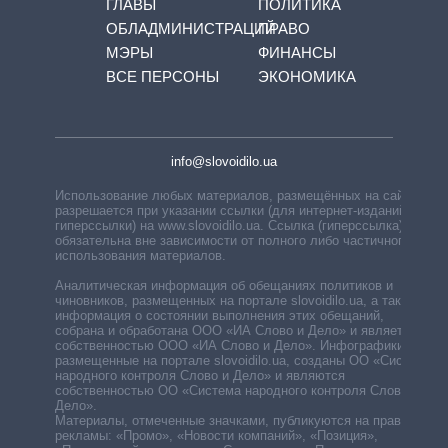
ГЛАВЫ
ПОЛИТИКА
ОБЛАДМИНИСТРАЦИЙ
ПРАВО
МЭРЫ
ФИНАНСЫ
ВСЕ ПЕРСОНЫ
ЭКОНОМИКА
info@slovoidilo.ua
Использование любых материалов, размещённых на сайте,
разрешается при указании ссылки (для интернет-изданий —
гиперссылки) на www.slovoidilo.ua. Ссылка (гиперссылка)
обязательна вне зависимости от полного либо частичного
использования материалов.
Аналитическая информация об обещаниях политиков и
чиновников, размещенных на портале slovoidilo.ua, а также
информация о состоянии выполнения этих обещаний,
собрана и обработана ООО «ИА Слово и Дело» и является
собственностью ООО «ИА Слово и Дело». Инфографики,
размещенные на портале slovoidilo.ua, созданы ОО «Система
народного контроля Слово и Дело» и являются
собственностью ОО «Система народного контроля Слово и
Дело».
Материалы, отмеченные значками, публикуются на правах
рекламы: «Промо», «Новости компаний», «Позиция»,