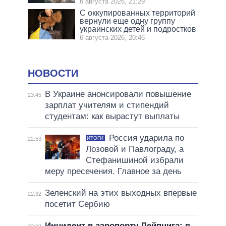
6 августа 2026, 21:29
С оккупированных территорий
вернули еще одну группу
украинских детей и подростков
6 августа 2026, 20:46
НОВОСТИ
В Украине анонсировали повышение
23:45
зарплат учителям и стипендий
студентам: как вырастут выплаты
Россия ударила по
ИТОГИ
22:53
Лозовой и Павлограду, а
Стефанишиной избрали
меру пресечения. Главное за день
Зеленский на этих выходных впервые
22:32
посетит Сербию
Инцидент в аэропорту Лейпцига: в