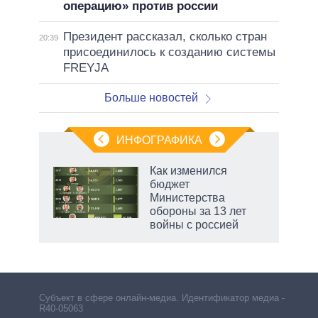
операцию» против россии
Президент рассказал, сколько стран
20:39
присоединилось к созданию системы
FREYJA
Больше новостей
ИНФОГРАФИКА
еля
Как изменился
бюджет
Министерства
обороны за 13 лет
войны с россией
рф
Субъект в сфере онлайн-медиа. Идентификатор медиа –
R40-05063