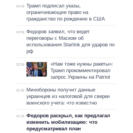
Трамп подписал указы,
04:39
ограничивающие право на
гражданство по рождению в США
Федоров заявил, что ведет
03:56
переговоры с Маском об
использования Starlink для ударов по
рф
«Нам тоже нужны ракеты»:
02:59
Трамп прокомментировал
запрос Украины на Patriot
Минобороны получит данные
01:59
украинцев из налоговой для сверки
воинского учета: что известно
Федоров раскрыл, как предлагал
01:24
изменить мобилизацию: что
предусматривал план