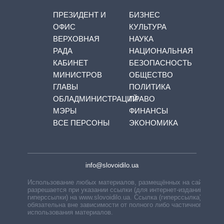
ПРЕЗИДЕНТ И
БИЗНЕС
ОФИС
КУЛЬТУРА
ВЕРХОВНАЯ
НАУКА
РАДА
НАЦИОНАЛЬНАЯ
КАБИНЕТ
БЕЗОПАСНОСТЬ
МИНИСТРОВ
ОБЩЕСТВО
ГЛАВЫ
ПОЛИТИКА
ОБЛАДМИНИСТРАЦИЙ
ПРАВО
МЭРЫ
ФИНАНСЫ
ВСЕ ПЕРСОНЫ
ЭКОНОМИКА
info@slovoidilo.ua
Использование любых материалов, размещённых на сайте,
разрешается при указании ссылки (для интернет-изданий —
гиперссылки) на www.slovoidilo.ua. Ссылка (гиперссылка)
обязательна вне зависимости от полного либо частичного
использования материалов.