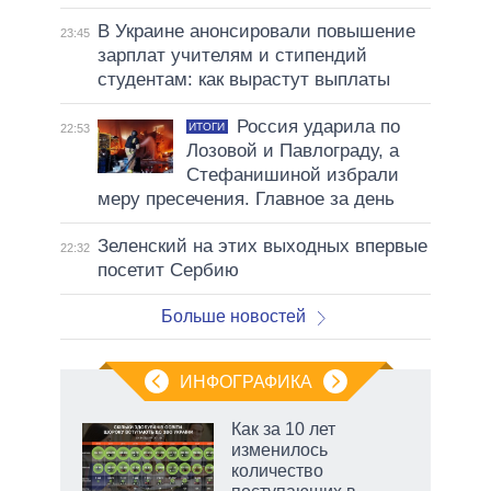
В Украине анонсировали повышение
23:45
зарплат учителям и стипендий
студентам: как вырастут выплаты
Россия ударила по
ИТОГИ
22:53
Лозовой и Павлограду, а
Стефанишиной избрали
меру пресечения. Главное за день
Зеленский на этих выходных впервые
22:32
посетит Сербию
Больше новостей
ИНФОГРАФИКА
Как за 10 лет
о
изменилось
количество