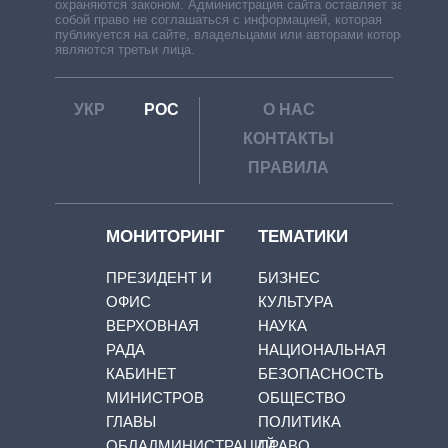
охраняются законом. Администрация сайта оставляет за
собой право не соглашаться с информацией, которая
публикуется на сайте, владельцами или авторами которой
являются третьи лица.
УКР
РОС
О НАС
КОНТАКТЫ
ПРАВИЛА
МОНИТОРИНГ
ТЕМАТИКИ
ПРЕЗИДЕНТ И
БИЗНЕС
ОФИС
КУЛЬТУРА
ВЕРХОВНАЯ
НАУКА
РАДА
НАЦИОНАЛЬНАЯ
КАБИНЕТ
БЕЗОПАСНОСТЬ
МИНИСТРОВ
ОБЩЕСТВО
ГЛАВЫ
ПОЛИТИКА
ОБЛАДМИНИСТРАЦИЙ
ПРАВО