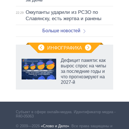
Оккупанты ударили из РСЗО по
22:29
Славянску, есть жертва и ранены
Больше новостей
ИНФОГРАФИКА
Дефицит памяти: как
вырос спрос на чипы
за последние годы и
ет
что прогнозируют на
2027-й
маги
Субъект в сфере онлайн-медиа. Идентификатор медиа –
R40-05063
© 2009—2026
«Слово и Дело»
.
Все права защищены и