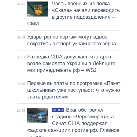
Часть военных из полка
02:41
«Скала» начали переводить
в другие подразделения –
СМИ
Удары рф по портам могут вдвое
01:59
сократить экспорт украинского зерна
Разведка США допускает, что дрон
00:57
возле самолета Украины в Лейпциге
мог принадлежать рф – WSJ
Первые выплаты по программе «Пакет
23:56
школьника» уже поступают: что нужно
знать родителям
Враг обстрелял
ИТОГИ
23:09
стадион «Черноморец», а
Сенат США поддержал
«адские санкции» против рф. Главное
за день