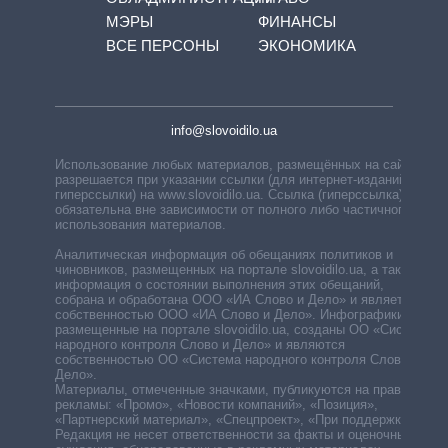
МЭРЫ
ФИНАНСЫ
ВСЕ ПЕРСОНЫ
ЭКОНОМИКА
info@slovoidilo.ua
Использование любых материалов, размещённых на сайте,
разрешается при указании ссылки (для интернет-изданий —
гиперссылки) на www.slovoidilo.ua. Ссылка (гиперссылка)
обязательна вне зависимости от полного либо частичного
использования материалов.
Аналитическая информация об обещаниях политиков и
чиновников, размещенных на портале slovoidilo.ua, а также
информация о состоянии выполнения этих обещаний,
собрана и обработана ООО «ИА Слово и Дело» и является
собственностью ООО «ИА Слово и Дело». Инфографики,
размещенные на портале slovoidilo.ua, созданы ОО «Система
народного контроля Слово и Дело» и являются
собственностью ОО «Система народного контроля Слово и
Дело».
Материалы, отмеченные значками, публикуются на правах
рекламы: «Промо», «Новости компаний», «Позиция»,
«Партнерский материал», «Спецпроект», «При поддержке».
Редакция не несет ответственности за факты и оценочные