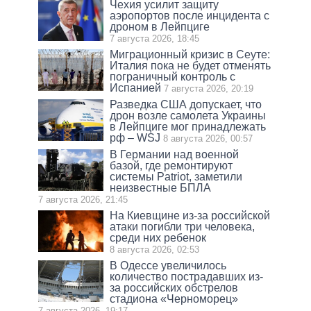
Чехия усилит защиту
аэропортов после инцидента с
дроном в Лейпциге
7 августа 2026, 18:45
Миграционный кризис в Сеуте:
Италия пока не будет отменять
пограничный контроль с
Испанией
7 августа 2026, 20:19
Разведка США допускает, что
дрон возле самолета Украины
в Лейпциге мог принадлежать
рф – WSJ
8 августа 2026, 00:57
В Германии над военной
базой, где ремонтируют
системы Patriot, заметили
неизвестные БПЛА
7 августа 2026, 21:45
На Киевщине из-за российской
атаки погибли три человека,
среди них ребенок
8 августа 2026, 02:53
В Одессе увеличилось
количество пострадавших из-
за российских обстрелов
стадиона «Черноморец»
7 августа 2026, 19:17