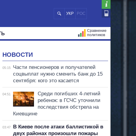
УКР
РОС
Сравнение
ТЬ
политиков
СТРАЦИЙ
МЭРЫ
ВСЕ ПЕРСОНЫ
НОВОСТИ
Части пенсионеров и получателей
05:15
соцвыплат нужно сменить банк до 15
сентября: кого это касается
Среди погибших 4-летний
04:51
ребенок: в ГСЧС уточнили
последствия обстрела на
Киевщине
В Киеве после атаки баллистикой в
03:47
двух районах произошли пожары