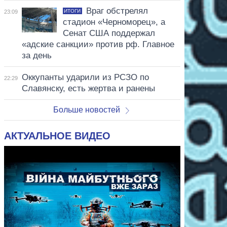
Враг обстрелял
ИТОГИ
23:09
стадион «Черноморец», а
Сенат США поддержал
«адские санкции» против рф. Главное
за день
Оккупанты ударили из РСЗО по
22:29
Славянску, есть жертва и ранены
Больше новостей
АКТУАЛЬНОЕ ВИДЕО