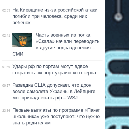
На Киевщине из-за российской атаки
02:53
погибли три человека, среди них
ребенок
Часть военных из полка
02:41
«Скала» начали переводить
в другие подразделения –
СМИ
Удары рф по портам могут вдвое
01:59
сократить экспорт украинского зерна
Разведка США допускает, что дрон
00:57
возле самолета Украины в Лейпциге
мог принадлежать рф – WSJ
Первые выплаты по программе «Пакет
23:56
школьника» уже поступают: что нужно
знать родителям