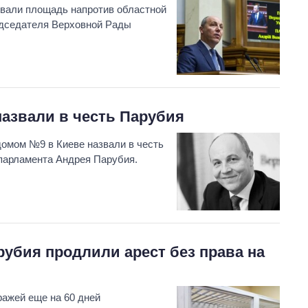
овали площадь напротив областной
едседателя Верховной Рады
азвали в честь Парубия
омом №9 в Киеве назвали в честь
 парламента Андрея Парубия.
убия продлили арест без права на
ражей еще на 60 дней