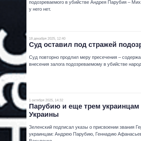
подозреваемого в убийстве Андрея Парубия – Мих
у него нет.
18 декабря 2025, 12:40
Суд оставил под стражей подоз
Суд повторно продлил меру пресечения – содержа
внесения залога подозреваемому в убийстве наро
1 октября 2025, 14:32
Парубию и еще трем украинцам
Украины
Зеленский подписал указы о присвоении звания Г
украинцам: Андрею Парубию, Геннадию Афанасьев
Вакуленко.