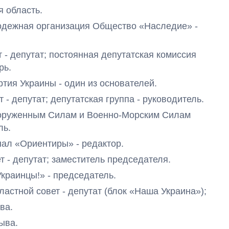
я область.
олодежная организация Общество «Наследие»
-
ет - депутат; постоянная депутатская комиссия
рь.
ртия Украины - один из основателей.
ет - депутат; депутатская группа - руководитель.
Вооруженным Силам и Военно-Морским Силам
ль.
урнал «Ориентиры»
- редактор.
ет - депутат; заместитель председателя.
Украинцы!»
- председатель.
 областной совет - депутат (блок «Наша Украина»
);
ыва
.
зыва.