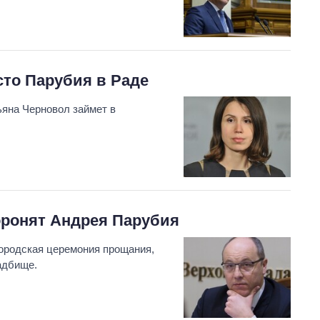
сто Парубия в Раде
яна Черновол займет в
хоронят Андрея Парубия
городская церемония прощания,
адбище.