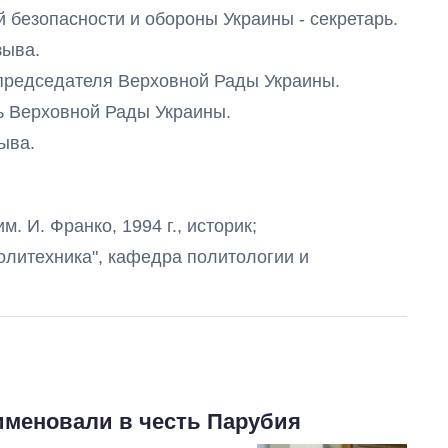
ной безопасности и обороны Украины - секретарь.
зыва.
ль председателя Верховной Рады Украины.
тель Верховной Рады Украины.
зыва.
Как за 10 лет
. И. Франко, 1994 г., историк;
изменилось
литехника", кафедра политологии и
количество
поступающих в
бакалавриат,
магистратуру и
аспирантуру
именовали в честь Парубия