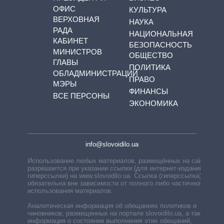
ОФИС
КУЛЬТУРА
ВЕРХОВНАЯ
НАУКА
РАДА
НАЦИОНАЛЬНАЯ
КАБИНЕТ
БЕЗОПАСНОСТЬ
МИНИСТРОВ
ОБЩЕСТВО
ГЛАВЫ
ПОЛИТИКА
ОБЛАДМИНИСТРАЦИЙ
ПРАВО
МЭРЫ
ФИНАНСЫ
ВСЕ ПЕРСОНЫ
ЭКОНОМИКА
info@slovoidilo.ua
Использование любых материалов, размещённых на сайте,
разрешается при указании ссылки (для интернет-изданий —
гиперссылки) на www.slovoidilo.ua. Ссылка (гиперссылка)
обязательна вне зависимости от полного либо частичного
использования материалов.
Аналитическая информация об обещаниях политиков и
чиновников, размещенных на портале slovoidilo.ua, а также
информация о состоянии выполнения этих обещаний,