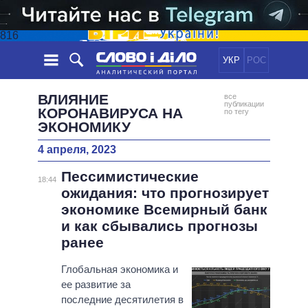
816
УКР
РОС
НОВОСТИ
ВЛИЯНИЕ
все
публикации
КОРОНАВИРУСА НА
по тегу
ЭКОНОМИКУ
ОБЕЩАНИЯ
ЛЕНТА
ПОЛИТИКА
СОБЫТИЯ
ЭКОНОМИКА
4 апреля, 2023
ПОЛИТИКИ
СТАТЬИ
ОБЩЕСТВО
Пессимистические
18:44
ИНФОГРАФИКА
МНЕНИЯ
МИР
ВСЕ ПОЛИТИКИ
ожидания: что прогнозирует
экономике Всемирный банк
ОБЗОРЫ
ПРЕЗИДЕНТ И ОФИС
ВИДЕО
и как сбывались прогнозы
ДАЙДЖЕСТЫ
ВЕРХОВНАЯ РАДА
ранее
ПОДДЕРЖАТЬ
КАБИНЕТ МИНИСТРОВ
ГЛАВЫ ОБЛАДМИНИСТРАЦИЙ
Глобальная экономика и
СРАВНЕНИЕ ПОЛИТИКОВ
ее развитие за
МЭРЫ
последние десятилетия в