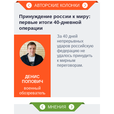
АВТОРСКИЕ КОЛОНКИ
но
Принуждение россии к миру:
Эво
первые итоги 40-дневной
пер
операции
Дра
ой
За 40 дней
непрерывных
ударов российскую
федерацию не
удалось принудить
и
к мирным
переговорам.
ДЕНИС
Д
ПОПОВИЧ
ПО
военный
в
обозреватель
обо
МНЕНИЯ