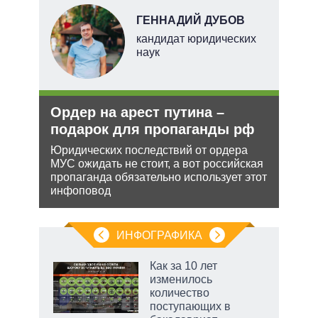
НОВ
ГЕННАДИЙ ДУБОВ
кандидат юридических
наук
е
Ордер на арест путина –
Анн
аг
подарок для пропаганды рф
не 
НА
Юридических последствий от ордера
МУС ожидать не стоит, а вот российская
Може
ень
пропаганда обязательно использует этот
анне
инфоповод
може
попы
ИНФОГРАФИКА
 5
Как за 10 лет
го
изменилось
сть
количество
ВР
поступающих в