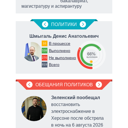
бакалавриат,
магистратуру и аспирантуру
ПОЛИТИКИ
на
Шмыгаль Денис Анатольевич
В процессе
10
33
66
Выполнено
539
66%
71
Не выполнено
270
о
выполнено
1
Всего
819
ОБЕЩАНИЯ ПОЛИТИКОВ
ла
Зеленский пообещал
рку
восстановить
электроснабжение в
нии
Херсоне после обстрела
в ночь на 6 августа 2026